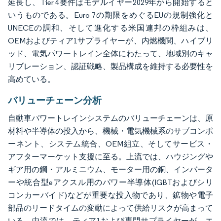
延長し、Tier 4要件はモデルイヤー2029年から開始すると
いうものである。Euro 7の期限をめぐるEUの規制強化と
UNECEの調和、そして進化する米国連邦の枠組みは、
OEMおよびティア1サプライヤーが、内燃機関、ハイブリ
ッド、電気パワートレイン全体にわたって、地域別のキャ
リブレーション、認証戦略、製品構成を維持する必要性を
高めている。
バリューチェーン分析
自動車パワートレインシステムのバリューチェーンは、原
材料や半導体の投入から、機械・電気機械系のサブコンポ
ーネント、システム統合、OEM組立、そしてサービス・
アフターマーケット支援に至る。上流では、ハウジングや
ギア用の鋼・アルミニウム、モーター用の銅、インバータ
ーや統合型eアクスル用のパワー半導体(IGBTおよびシリ
コンカーバイド)などが重要な投入物であり、鉱物や電子
部品のリードタイムの変動によって供給リスクが高まって
いる。中流では、ティア1および専門サプライヤーが、エ