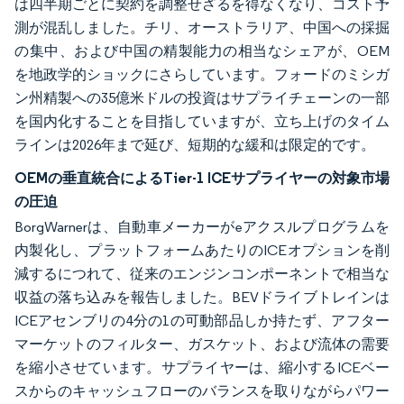
は四半期ごとに契約を調整せざるを得なくなり、コスト予
測が混乱しました。チリ、オーストラリア、中国への採掘
の集中、および中国の精製能力の相当なシェアが、OEM
を地政学的ショックにさらしています。フォードのミシガ
ン州精製への35億米ドルの投資はサプライチェーンの一部
を国内化することを目指していますが、立ち上げのタイム
ラインは2026年まで延び、短期的な緩和は限定的です。
OEMの垂直統合によるTier-1 ICEサプライヤーの対象市場
の圧迫
BorgWarnerは、自動車メーカーがeアクスルプログラムを
内製化し、プラットフォームあたりのICEオプションを削
減するにつれて、従来のエンジンコンポーネントで相当な
収益の落ち込みを報告しました。BEVドライブトレインは
ICEアセンブリの4分の1の可動部品しか持たず、アフター
マーケットのフィルター、ガスケット、および流体の需要
を縮小させています。サプライヤーは、縮小するICEベー
スからのキャッシュフローのバランスを取りながらパワー