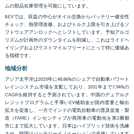
ムの部品在庫管理を可能にしています。
BEVでは、収益の中心がオイル交換からバッテリー健全性
チェック、熱管理改修、およびトルク上限を引き上げるソ
フトウェアアンロックへとシフトしています。予知アルゴ
リズムが計画外のダウンタイムを削減し、これはライドヘ
イリングおよびラストマイルフリートにとって特に価値あ
る指標です。
地域分析
アジア太平洋は2025年に48.86%のシェアで自動車パワート
レインシステム市場を支配しており、2031年まで7.94%の
CAGRを維持すると予測されています。中国のデュアルク
レジットプログラムと手厚いEV補助金が国内需要と輸出
拡大を促進し、一方でインドの電気自動車の普及促進・製
造（FAME）インセンティブが商用車の電動化を第2層都
市にまで拡大しています。日本はハイブリッド技術を洗練
させ、韓国はバッテリーイノベーションで卓越しています