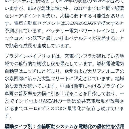
ICEシステムは依然として2025年の収益の78.28%を占めて
いますが、BEVが急速に進む中、2031年までに年間で顕著
なシェアポイントを失い、大幅に低下する可能性がありま
す。電気自動車セグメントは10.18%のCAGRで拡大すると
予測されています。バッテリー電気パワートレインは、パ
ックコストの低下と厳しい排出ペナルティが交差すること
で顕著な成長を達成しています。
プラグインハイブリッドは、充電インフラが遅れている地
域での移行的な橋渡し役を果たしています。燃料電池電気
自動車はニッチにとどまり、欧州およびカリフォルニアの
水素回廊に沿った大型フリートに限定されています。地域
的な差異が続いています。中国は新車におけるプラグイン
車両の普及率を大幅に引き上げることを目指しており、一
方でインドおよびASEANの一部は公共充電密度が改善さ
れるまでユーロ6プラスのICE最適化に依存し続けていま
す。
駆動タイプ別：全輪駆動システムが電動化の優位性を活用