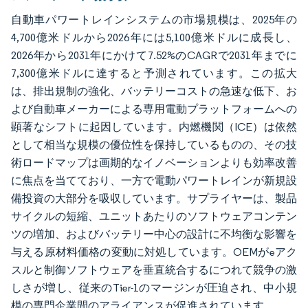
自動車パワートレインシステムの市場規模は、2025年の
4,700億米ドルから2026年には5,100億米ドルに成長し、
2026年から2031年にかけて7.52%のCAGRで2031年までに
7,300億米ドルに達すると予測されています。この拡大
は、排出規制の強化、バッテリーコストの急速な低下、お
よび自動車メーカーによる専用電動プラットフォームへの
顕著なシフトに起因しています。内燃機関（ICE）は依然
として相当な規模の優位性を保持しているものの、その技
術ロードマップは画期的なイノベーションよりも効率改善
に焦点を当てており、一方で電動パワートレインが新規設
備投資の大部分を吸収しています。サプライヤーは、製品
サイクルの短縮、ユニットあたりのソフトウェアコンテン
ツの増加、およびバッテリー中心の設計に不均衡な影響を
与える原材料価格の変動に対処しています。OEMがeアク
スルと制御ソフトウェアを垂直統合するにつれて競争の激
しさが増し、従来のTier-1のマージンが圧迫され、中小規
模の専門企業間のアライアンスが促進されています。