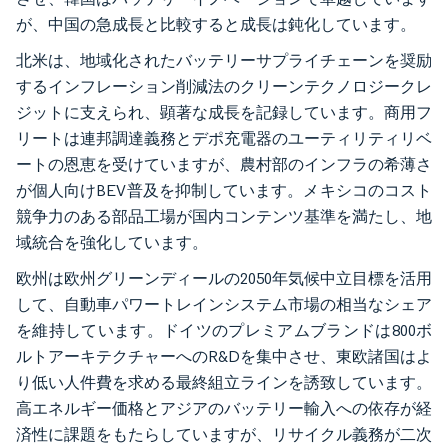
が、中国の急成長と比較すると成長は鈍化しています。
北米は、地域化されたバッテリーサプライチェーンを奨励
するインフレーション削減法のクリーンテクノロジークレ
ジットに支えられ、顕著な成長を記録しています。商用フ
リートは連邦調達義務とデポ充電器のユーティリティリベ
ートの恩恵を受けていますが、農村部のインフラの希薄さ
が個人向けBEV普及を抑制しています。メキシコのコスト
競争力のある部品工場が国内コンテンツ基準を満たし、地
域統合を強化しています。
欧州は欧州グリーンディールの2050年気候中立目標を活用
して、自動車パワートレインシステム市場の相当なシェア
を維持しています。ドイツのプレミアムブランドは800ボ
ルトアーキテクチャーへのR&Dを集中させ、東欧諸国はよ
り低い人件費を求める最終組立ラインを誘致しています。
高エネルギー価格とアジアのバッテリー輸入への依存が経
済性に課題をもたらしていますが、リサイクル義務が二次