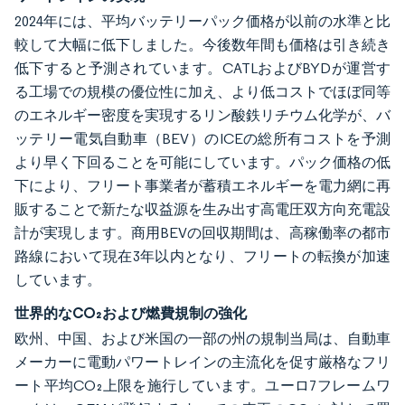
2024年には、平均バッテリーパック価格が以前の水準と比
較して大幅に低下しました。今後数年間も価格は引き続き
低下すると予測されています。CATLおよびBYDが運営す
る工場での規模の優位性に加え、より低コストでほぼ同等
のエネルギー密度を実現するリン酸鉄リチウム化学が、バ
ッテリー電気自動車（BEV）のICEの総所有コストを予測
より早く下回ることを可能にしています。パック価格の低
下により、フリート事業者が蓄積エネルギーを電力網に再
販することで新たな収益源を生み出す高電圧双方向充電設
計が実現します。商用BEVの回収期間は、高稼働率の都市
路線において現在3年以内となり、フリートの転換が加速
しています。
世界的なCO₂および燃費規制の強化
欧州、中国、および米国の一部の州の規制当局は、自動車
メーカーに電動パワートレインの主流化を促す厳格なフリ
ート平均CO₂上限を施行しています。ユーロ7フレームワ