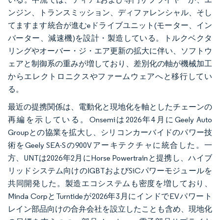
ンジン、トランスミッション、ディファレンシャル、そし
てますます統合が進むeドライブユニット(モーター、イン
バーター、減速機)を設計・製造している。トルクベクタ
リングやオーバー・ジ・エア更新の拡大に伴い、ソフトウ
ェアと制御系の重みが増しており、差別化の軸が機械加工
からエレクトロニクスやファームウェアへと移行してい
る。
最近の提携関係は、電動化と現地化を軸としたチェーンの
再編を示している。Onsemiは2026年4月にGeely Auto
Groupとの協業を拡大し、シリコンカーバイドのパワー技
術をGeely SEA-Sの900Vアーキテクチャに統合した。一
方、UNTは2026年2月にHorse Powertrainと提携し、ハイブ
リッドシステム向けのIGBTおよびSiCパワーモジュールを
共同開発した。製造エコシステムも密度を増しており、
Minda CorpとTurntideが2026年3月にインドでEVパワート
レイン部品向けの合弁会社を設立したことも含め、現地化