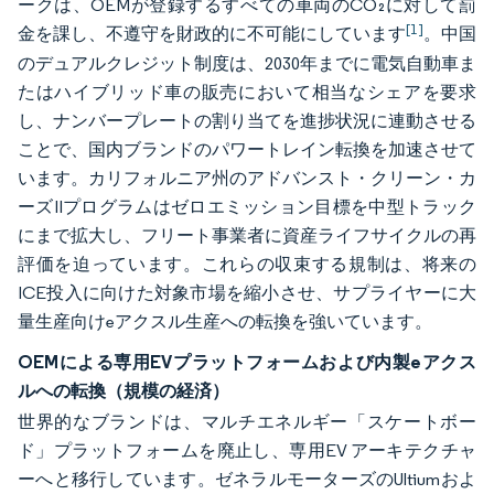
ークは、OEMが登録するすべての車両のCO₂に対して罰
[1]
金を課し、不遵守を財政的に不可能にしています
。中国
のデュアルクレジット制度は、2030年までに電気自動車ま
たはハイブリッド車の販売において相当なシェアを要求
し、ナンバープレートの割り当てを進捗状況に連動させる
ことで、国内ブランドのパワートレイン転換を加速させて
います。カリフォルニア州のアドバンスト・クリーン・カ
ーズIIプログラムはゼロエミッション目標を中型トラック
にまで拡大し、フリート事業者に資産ライフサイクルの再
評価を迫っています。これらの収束する規制は、将来の
ICE投入に向けた対象市場を縮小させ、サプライヤーに大
量生産向けeアクスル生産への転換を強いています。
OEMによる専用EVプラットフォームおよび内製eアクス
ルへの転換（規模の経済）
世界的なブランドは、マルチエネルギー「スケートボー
ド」プラットフォームを廃止し、専用EV アーキテクチャ
ーへと移行しています。ゼネラルモーターズのUltiumおよ