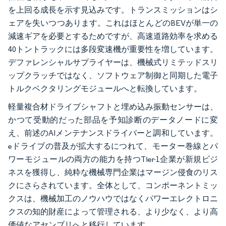
を上回る成長を示す見込みです。トランスミッションはシ
ェアを失いつつあります。これはほとんどのBEVが単一の
減速ギアを必要とするためですが、高速道路効率を求める
40トントラックには多段変速機が重要性を増しています。
デファレンシャルサプライヤーは、機械式リミテッドスリ
ップクラッチではなく、ソフトウェア制御と同期した電子
トルクベクタリングモジュールへと転換しています。
軽量複合材ドライブシャフトと埋め込み振動センサーは、
かつて受動的だった部品を予知診断のデータノードに変
え、前述のAIメンテナンスドライバーと調和しています。
eドライブの普及が拡大するにつれて、モーター巻線とパ
ワーモジュールの両方の能力を持つTier-1企業が新規ビジ
ネスを獲得し、純粋な機械専門企業はマージン侵食のリス
クにさらされています。全体として、コンポーネントミッ
クスは、機械加工のノウハウではなくパワーエレクトロニ
クスの知的財産によって管理される、より少なく、より高
価値なアセンブリへと移行しています。