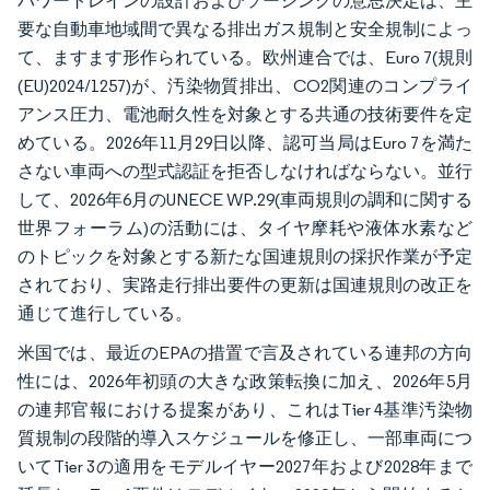
パワートレインの設計およびソーシングの意思決定は、主
要な自動車地域間で異なる排出ガス規制と安全規制によっ
て、ますます形作られている。欧州連合では、Euro 7(規則
(EU)2024/1257)が、汚染物質排出、CO2関連のコンプライ
アンス圧力、電池耐久性を対象とする共通の技術要件を定
めている。2026年11月29日以降、認可当局はEuro 7を満た
さない車両への型式認証を拒否しなければならない。並行
して、2026年6月のUNECE WP.29(車両規則の調和に関する
世界フォーラム)の活動には、タイヤ摩耗や液体水素など
のトピックを対象とする新たな国連規則の採択作業が予定
されており、実路走行排出要件の更新は国連規則の改正を
通じて進行している。
米国では、最近のEPAの措置で言及されている連邦の方向
性には、2026年初頭の大きな政策転換に加え、2026年5月
の連邦官報における提案があり、これはTier 4基準汚染物
質規制の段階的導入スケジュールを修正し、一部車両につ
いてTier 3の適用をモデルイヤー2027年および2028年まで