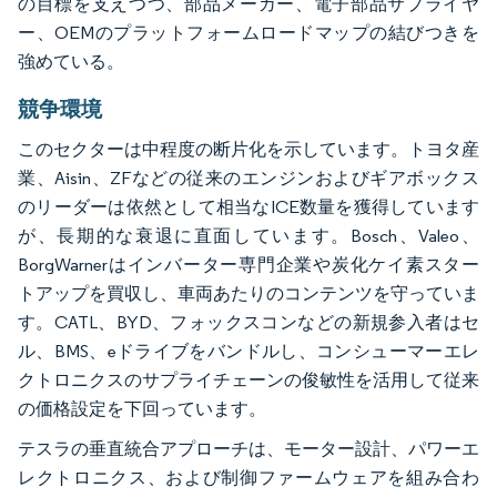
の目標を支えつつ、部品メーカー、電子部品サプライヤ
ー、OEMのプラットフォームロードマップの結びつきを
強めている。
競争環境
このセクターは中程度の断片化を示しています。トヨタ産
業、Aisin、ZFなどの従来のエンジンおよびギアボックス
のリーダーは依然として相当なICE数量を獲得しています
が、長期的な衰退に直面しています。Bosch、Valeo、
BorgWarnerはインバーター専門企業や炭化ケイ素スター
トアップを買収し、車両あたりのコンテンツを守っていま
す。CATL、BYD、フォックスコンなどの新規参入者はセ
ル、BMS、eドライブをバンドルし、コンシューマーエレ
クトロニクスのサプライチェーンの俊敏性を活用して従来
の価格設定を下回っています。
テスラの垂直統合アプローチは、モーター設計、パワーエ
レクトロニクス、および制御ファームウェアを組み合わ