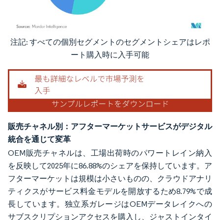
注記: すべての個別セグメントのセグメントシェアはレポ
画像 © Mordor Intelligence。再利用にはCC BY 4.0の表示が必要です。
ート購入時に入手可能
販売チャネル別：アフターマーケットサービスがデジタル
統合を通じて変革
OEM販売チャネルは、工場出荷時のパワートレイン納入
を反映して2025年に86.88%のシェアを保持しています。ア
フターマーケットは規模は小さいものの、クラウドアナリ
ティクスがサービス料金モデルを開放するため8.79%で成
長しています。独立系ガレージはOEMデータレイクへの
サブスクリプションアクセスを購入し、ジャストインタイ