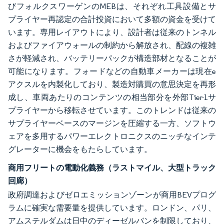
びフォルクスワーゲンのMEBは、それぞれ工具設備とサ
プライヤー再認定の合計投資において多額の資金を受けて
います。専用レイアウトにより、設計者は従来のトンネル
およびファイアウォールの制約から解放され、配線の複雑
さが軽減され、バッテリーパックが構造部材となることが
可能になります。フォードなどの自動車メーカーは現在e
アクスルを内製化しており、製造対購買の意思決定を再形
成し、車両あたりのコンテンツの相当部分を外部Tier-1サ
プライヤーから移転させています。このトレンドは従来の
サプライヤーベースのマージンを圧縮する一方、ソフトウ
ェアを多用するパワーエレクトロニクスのニッチなインテ
グレーターに機会をもたらしています。
商用フリートの電動化義務（ラストマイル、大型トラック
回廊）
政府調達およびゼロエミッションゾーンが商用BEVプログ
ラムに確実な需要量を提供しています。ロンドン、パリ、
アムステルダムは日中のディーゼルバンを制限しており、