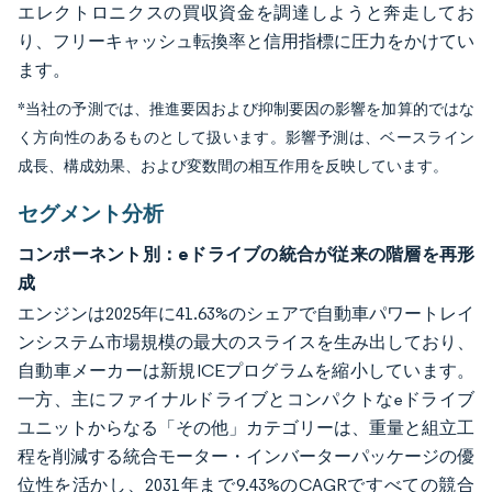
エレクトロニクスの買収資金を調達しようと奔走してお
り、フリーキャッシュ転換率と信用指標に圧力をかけてい
ます。
*当社の予測では、推進要因および抑制要因の影響を加算的ではな
く方向性のあるものとして扱います。影響予測は、ベースライン
成長、構成効果、および変数間の相互作用を反映しています。
セグメント分析
コンポーネント別：eドライブの統合が従来の階層を再形
成
エンジンは2025年に41.63%のシェアで自動車パワートレイ
ンシステム市場規模の最大のスライスを生み出しており、
自動車メーカーは新規ICEプログラムを縮小しています。
一方、主にファイナルドライブとコンパクトなeドライブ
ユニットからなる「その他」カテゴリーは、重量と組立工
程を削減する統合モーター・インバーターパッケージの優
位性を活かし、2031年まで9.43%のCAGRですべての競合