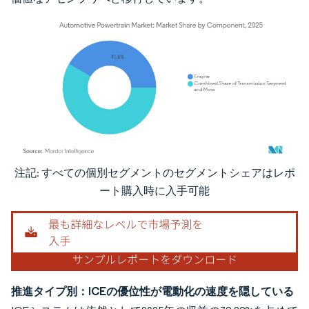
注記: すべての個別セグメントのセグメントシェアはレポ
画像 © Mordor Intelligence。再利用にはCC BY 4.0の表示が必要です。
ート購入時に入手可能
推進タイプ別：ICEの優位性が電動化の速度を隠している