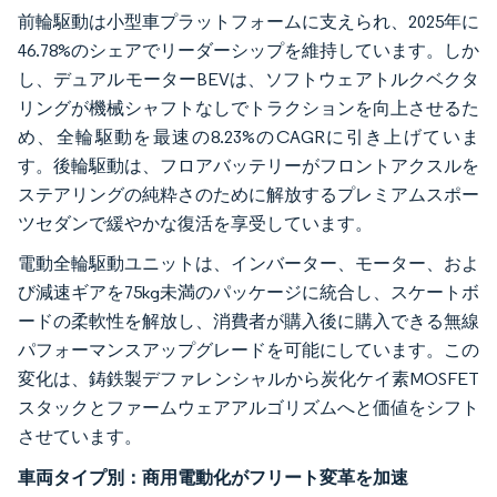
前輪駆動は小型車プラットフォームに支えられ、2025年に
46.78%のシェアでリーダーシップを維持しています。しか
し、デュアルモーターBEVは、ソフトウェアトルクベクタ
リングが機械シャフトなしでトラクションを向上させるた
め、全輪駆動を最速の8.23%のCAGRに引き上げていま
す。後輪駆動は、フロアバッテリーがフロントアクスルを
ステアリングの純粋さのために解放するプレミアムスポー
ツセダンで緩やかな復活を享受しています。
電動全輪駆動ユニットは、インバーター、モーター、およ
び減速ギアを75kg未満のパッケージに統合し、スケートボ
ードの柔軟性を解放し、消費者が購入後に購入できる無線
パフォーマンスアップグレードを可能にしています。この
変化は、鋳鉄製デファレンシャルから炭化ケイ素MOSFET
スタックとファームウェアアルゴリズムへと価値をシフト
させています。
車両タイプ別：商用電動化がフリート変革を加速