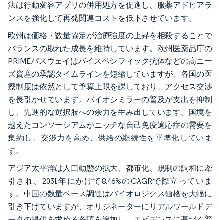
法は行動変容アプリの併用処方を促進し、服薬アドヒアラ
ンスを強化して再発関連コストを低下させています。
欧州は価格・数量協定が治療強度の上昇を相殺することで
バランスの取れた成長を維持しています。欧州医薬品庁の
PRIMEパスウェイはバイスペシフィック抗体などの高ニー
ズ資産の承認タイムラインを短縮していますが、各国の医
療制度は依然として予算上限を課しており、アクセス交渉
を長引かせています。バイオシミラーの普及が支出を抑制
し、先進的な選択肢への余力を生み出しています。国境を
越えたコンソーシアムがニッチな自己免疫適応症の需要を
集約し、交渉力を高め、供給の継続性を平準化していま
す。
アジア太平洋は人口動態の拡大、都市化、規制の調和に牽
引され、2031年にかけて8.46%のCAGRで際立っていま
す。中国の数量ベース調達はバイオロジクス価格を大幅に
引き下げていますが、オリジネーターにリアルワールドデ
ータの提供を求める条項を追加し、エビデンスに基づく普