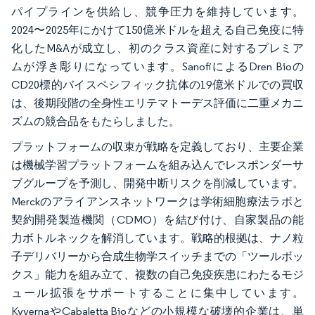
パイプラインを供給し、競争圧力を維持しています。
2024〜2025年にかけて150億米ドルを超える自己免疫に特
化したM&Aが成立し、初のクラス資産に対するプレミア
ムが浮き彫りになっています。SanofiによるDren Bioの
CD20標的バイスペシフィック抗体の19億米ドルでの買収
は、後期段階の全身性エリテマトーデス評価に二重メカニ
ズムの競合品をもたらしました。
プラットフォームの収束が戦略を定義しており、主要企業
は機械学習プラットフォームを組み込んでレスポンダーサ
ブグループを予測し、開発中断リスクを削減しています。
Merckのアライアンスネットワークは学術細胞療法ラボと
契約開発製造機関（CDMO）を結び付け、自家製品の能
力ボトルネックを解消しています。戦略的根拠は、ナノ粒
子デリバリーから合成生物学スイッチまでの「ツールボッ
クス」能力を組み立て、複数の自己免疫疾患にわたるモジ
ュール拡張をサポートすることに集中しています。
KyvernaやCabaletta Bioなどの小規模な破壊的企業は、単