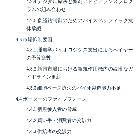
4.2.4 デジタル療法と薬剤アドヒアランスプログ
ラムの組み合わせ
4.2.5 多経路制御のためのバイスペシフィック抗
体承認
4.3 市場抑制要因
4.3.1 腫瘍学バイオロジクス支出によるペイヤー
の予算疲弊
4.3.2 新興市場における新規作用機序の緩慢なガ
イドライン更新
4.3.3 細胞ベース療法のバイオ製造能力不足
4.4 ポーターのファイブフォース
4.4.1 新規参入者の脅威
4.4.2 買い手・消費者の交渉力
4.4.3 供給者の交渉力