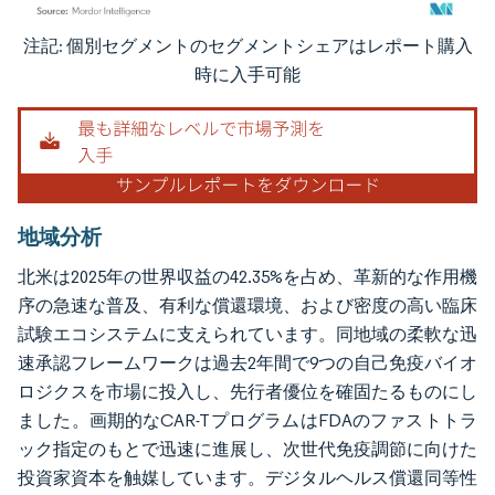
注記: 個別セグメントのセグメントシェアはレポート購入
画像 © Mordor Intelligence。再利用にはCC BY 4.0の表示が必要です。
時に入手可能
地域分析
北米は2025年の世界収益の42.35%を占め、革新的な作用機
序の急速な普及、有利な償還環境、および密度の高い臨床
試験エコシステムに支えられています。同地域の柔軟な迅
速承認フレームワークは過去2年間で9つの自己免疫バイオ
ロジクスを市場に投入し、先行者優位を確固たるものにし
ました。画期的なCAR-TプログラムはFDAのファストトラ
ック指定のもとで迅速に進展し、次世代免疫調節に向けた
投資家資本を触媒しています。デジタルヘルス償還同等性