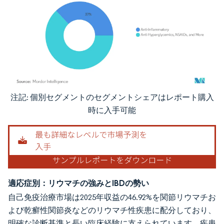
注記: 個別セグメントのセグメントシェアはレポート購入
画像 © Mordor Intelligence。再利用にはCC BY 4.0の表示が必要です。
時に入手可能
適応症別：リウマチの強みとIBDの勢い
自己免疫治療市場は2025年収益の46.92%を関節リウマチお
よび乾癬性関節炎などのリウマチ性疾患に配分しており、
明確な診断基準と長い臨床経験に支えられています。疾患