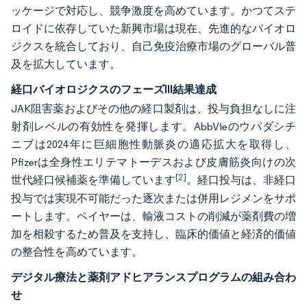
ッケージで対応し、競争激度を高めています。かつてステ
ロイドに依存していた新興市場は現在、先進的なバイオロ
ジクスを統合しており、自己免疫治療市場のグローバル普
及を拡大しています。
経口バイオロジクスのフェーズIII結果達成
JAK阻害薬およびその他の経口製剤は、投与負担なしに注
射剤レベルの有効性を発揮します。AbbVieのウパダシチ
ニブは2024年に巨細胞性動脈炎の適応拡大を取得し、
Pfizerは全身性エリテマトーデスおよび皮膚筋炎向けの次
[2]
世代経口候補薬を準備しています
。経口投与は、非経口
投与では実現不可能だった逐次または併用レジメンをサポ
ートします。ペイヤーは、輸液コストの削減が薬剤費の増
加を相殺するため普及を支持し、臨床的価値と経済的価値
の整合性を高めています。
デジタル療法と薬剤アドヒアランスプログラムの組み合わ
せ