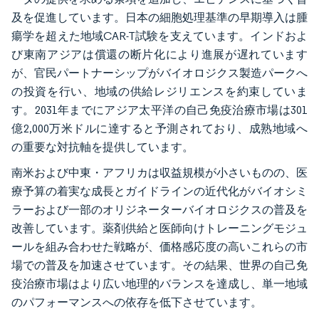
及を促進しています。日本の細胞処理基準の早期導入は腫
瘍学を超えた地域CAR-T試験を支えています。インドおよ
び東南アジアは償還の断片化により進展が遅れています
が、官民パートナーシップがバイオロジクス製造パークへ
の投資を行い、地域の供給レジリエンスを約束していま
す。2031年までにアジア太平洋の自己免疫治療市場は301
億2,000万米ドルに達すると予測されており、成熟地域へ
の重要な対抗軸を提供しています。
南米および中東・アフリカは収益規模が小さいものの、医
療予算の着実な成長とガイドラインの近代化がバイオシミ
ラーおよび一部のオリジネーターバイオロジクスの普及を
改善しています。薬剤供給と医師向けトレーニングモジュ
ールを組み合わせた戦略が、価格感応度の高いこれらの市
場での普及を加速させています。その結果、世界の自己免
疫治療市場はより広い地理的バランスを達成し、単一地域
のパフォーマンスへの依存を低下させています。