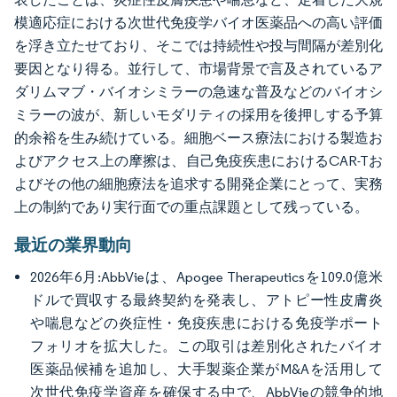
模適応症における次世代免疫学バイオ医薬品への高い評価
を浮き立たせており、そこでは持続性や投与間隔が差別化
要因となり得る。並行して、市場背景で言及されているア
ダリムマブ・バイオシミラーの急速な普及などのバイオシ
ミラーの波が、新しいモダリティの採用を後押しする予算
的余裕を生み続けている。細胞ベース療法における製造お
よびアクセス上の摩擦は、自己免疫疾患におけるCAR-Tお
よびその他の細胞療法を追求する開発企業にとって、実務
上の制約であり実行面での重点課題として残っている。
最近の業界動向
2026年6月:AbbVieは、Apogee Therapeuticsを109.0億米
ドルで買収する最終契約を発表し、アトピー性皮膚炎
や喘息などの炎症性・免疫疾患における免疫学ポート
フォリオを拡大した。この取引は差別化されたバイオ
医薬品候補を追加し、大手製薬企業がM&Aを活用して
次世代免疫学資産を確保する中で、AbbVieの競争的地