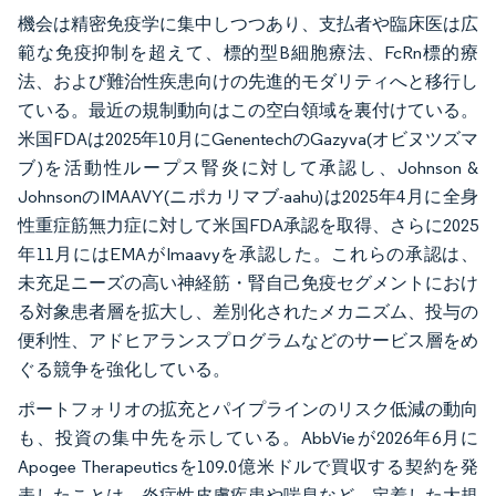
機会は精密免疫学に集中しつつあり、支払者や臨床医は広
範な免疫抑制を超えて、標的型B細胞療法、FcRn標的療
法、および難治性疾患向けの先進的モダリティへと移行し
ている。最近の規制動向はこの空白領域を裏付けている。
米国FDAは2025年10月にGenentechのGazyva(オビヌツズマ
ブ)を活動性ループス腎炎に対して承認し、Johnson &
JohnsonのIMAAVY(ニポカリマブ-aahu)は2025年4月に全身
性重症筋無力症に対して米国FDA承認を取得、さらに2025
年11月にはEMAがImaavyを承認した。これらの承認は、
未充足ニーズの高い神経筋・腎自己免疫セグメントにおけ
る対象患者層を拡大し、差別化されたメカニズム、投与の
便利性、アドヒアランスプログラムなどのサービス層をめ
ぐる競争を強化している。
ポートフォリオの拡充とパイプラインのリスク低減の動向
も、投資の集中先を示している。AbbVieが2026年6月に
Apogee Therapeuticsを109.0億米ドルで買収する契約を発
表したことは、炎症性皮膚疾患や喘息など、定着した大規