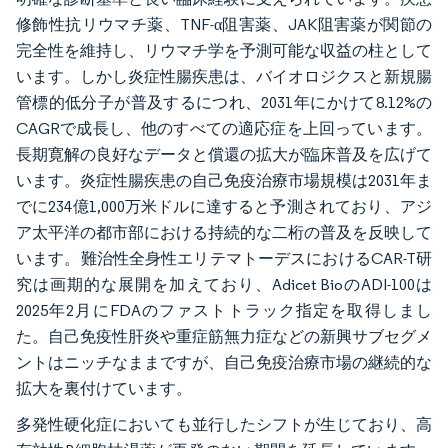
修飾性抗リウマチ薬、TNF-α阻害薬、JAK阻害薬が関節の
完全性を維持し、リウマチ学を予測可能な収益の柱として
います。しかし炎症性腸疾患は、バイオロジクスと新規腸
管標的低分子が普及するにつれ、2031年にかけて8.12%の
CAGRで成長し、他のすべての適応症を上回っています。
長期寛解の良好なデータと償還の拡大が臨床普及を広げて
います。炎症性腸疾患の自己免疫治療市場規模は2031年ま
でに234億1,000万米ドルに達すると予測されており、アジ
ア太平洋の都市部における持続的な二桁の普及を反映して
います。難治性全身性エリテマトーデスにおけるCAR-T研
究は画期的な展開を加えており、Adicet BioのADI-100は
2025年2月にFDAのファストトラック指定を取得しまし
た。自己免疫性肝炎や重症筋無力症などの新興サブセグメ
ントはニッチなままですが、自己免疫治療市場の継続的な
拡大を裏付けています。
多発性硬化症においても並行したシフトが生じており、高