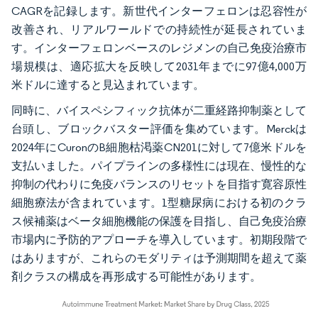
CAGRを記録します。新世代インターフェロンは忍容性が
改善され、リアルワールドでの持続性が延長されていま
す。インターフェロンベースのレジメンの自己免疫治療市
場規模は、適応拡大を反映して2031年までに97億4,000万
米ドルに達すると見込まれています。
同時に、バイスペシフィック抗体が二重経路抑制薬として
台頭し、ブロックバスター評価を集めています。Merckは
2024年にCuronのB細胞枯渇薬CN201に対して7億米ドルを
支払いました。パイプラインの多様性には現在、慢性的な
抑制の代わりに免疫バランスのリセットを目指す寛容原性
細胞療法が含まれています。1型糖尿病における初のクラ
ス候補薬はベータ細胞機能の保護を目指し、自己免疫治療
市場内に予防的アプローチを導入しています。初期段階で
はありますが、これらのモダリティは予測期間を超えて薬
剤クラスの構成を再形成する可能性があります。