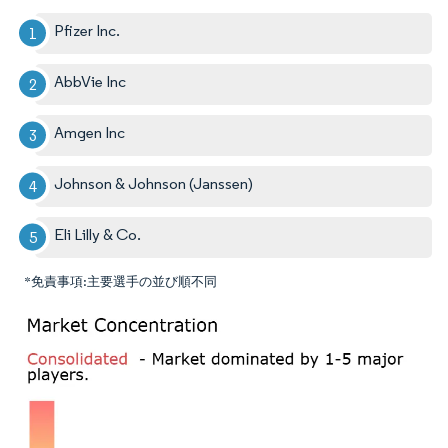
Pfizer Inc.
AbbVie Inc
Amgen Inc
Johnson & Johnson (Janssen)
Eli Lilly & Co.
*免責事項:主要選手の並び順不同