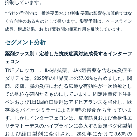
抑制しています。
*当社の予測では、推進要因および抑制要因の影響を加算的ではな
く方向性のあるものとして扱います。影響予測は、ベースライン
成長、構成効果、および変数間の相互作用を反映しています。
セグメント分析
薬剤クラス別：定着した抗炎症薬対急成長するインターフ
ェロン
TNFブロッカー、IL-6拮抗薬、JAK阻害薬を含む抗炎症モ
ダリティは、2025年の世界売上の37.02%を占めました。関
節、皮膚、腸の炎症にわたる広範な有効性が一次治療とし
ての地位を確固たるものにしています。固定用量皮下注射
ペンおよび1日1回経口錠剤はアドヒアランスを強化し、既
存薬をバイオシミラーによる即時の侵食から守っていま
す。しかしインターフェロンは、皮膚筋炎および全身性エ
リテマトーデスのパイプラインに参入する新規ペグ化製剤
および経口製剤に牽引され、2031年にかけて8.69%の