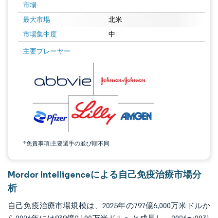
市場
最大市場
北米
市場集中度
中
画像 © Mordor Intelligence。再利用にはCC BY 4.0の表示が必要です。
主要プレーヤー
*免責事項:主要選手の並び順不同
Mordor Intelligenceによる自己免疫治療市場分
析
自己免疫治療市場規模は、2025年の797億6,000万米ドルか