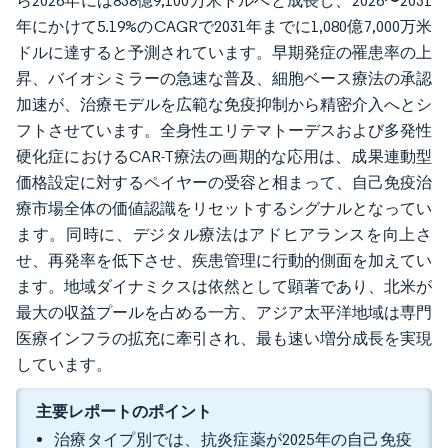
ら2026年には838億9,100万米ドルへと成長し、2026〜2031
年にかけて5.19%のCAGRで2031年までに1,080億7,000万米
ドルに達すると予測されています。早期発症の罹患率の上
昇、バイオシミラーの急速な普及、細胞ベース療法の承認
加速が、治療モデルを広範な免疫抑制から精密介入へとシ
フトさせています。全身性エリテマトーデスおよび多発性
硬化症におけるCAR-T療法の画期的な応用は、成果連動型
価格設定に対するペイヤーの受容と相まって、自己免疫治
療市場全体の価値認識をリセットするシグナルとなってい
ます。同時に、デジタル療法はアドヒアランスを向上さ
せ、再発率を低下させ、疾患管理に行動的側面を加えてい
ます。地域ダイナミクスは依然として顕著であり、北米が
最大の収益プールを占める一方、アジア太平洋地域は専門
医療インフラの拡充に牽引され、最も速い増分成長を実現
しています。
主要レポートのポイント
治療タイプ別では、抗炎症薬が2025年の自己免疫