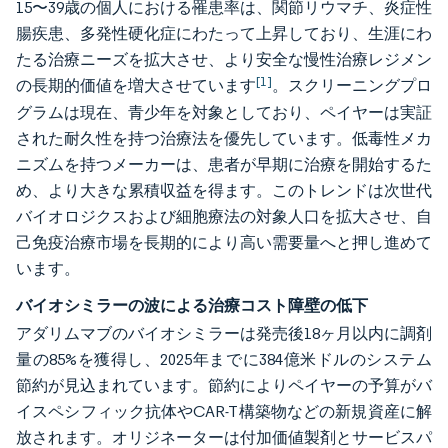
15〜39歳の個人における罹患率は、関節リウマチ、炎症性
腸疾患、多発性硬化症にわたって上昇しており、生涯にわ
たる治療ニーズを拡大させ、より安全な慢性治療レジメン
[1]
の長期的価値を増大させています
。スクリーニングプロ
グラムは現在、青少年を対象としており、ペイヤーは実証
された耐久性を持つ治療法を優先しています。低毒性メカ
ニズムを持つメーカーは、患者が早期に治療を開始するた
め、より大きな累積収益を得ます。このトレンドは次世代
バイオロジクスおよび細胞療法の対象人口を拡大させ、自
己免疫治療市場を長期的により高い需要量へと押し進めて
います。
バイオシミラーの波による治療コスト障壁の低下
アダリムマブのバイオシミラーは発売後18ヶ月以内に調剤
量の85%を獲得し、2025年までに384億米ドルのシステム
節約が見込まれています。節約によりペイヤーの予算がバ
イスペシフィック抗体やCAR-T構築物などの新規資産に解
放されます。オリジネーターは付加価値製剤とサービスパ