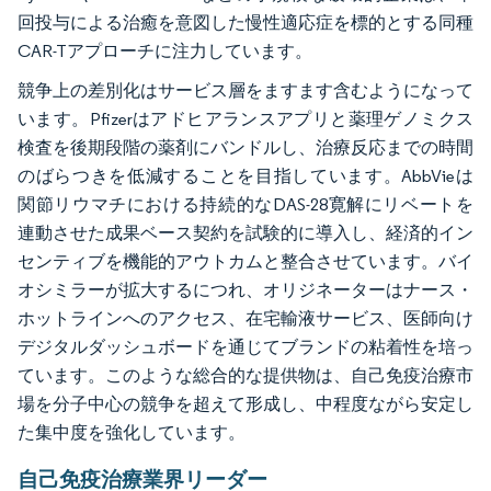
回投与による治癒を意図した慢性適応症を標的とする同種
CAR-Tアプローチに注力しています。
競争上の差別化はサービス層をますます含むようになって
います。Pfizerはアドヒアランスアプリと薬理ゲノミクス
検査を後期段階の薬剤にバンドルし、治療反応までの時間
のばらつきを低減することを目指しています。AbbVieは
関節リウマチにおける持続的なDAS-28寛解にリベートを
連動させた成果ベース契約を試験的に導入し、経済的イン
センティブを機能的アウトカムと整合させています。バイ
オシミラーが拡大するにつれ、オリジネーターはナース・
ホットラインへのアクセス、在宅輸液サービス、医師向け
デジタルダッシュボードを通じてブランドの粘着性を培っ
ています。このような総合的な提供物は、自己免疫治療市
場を分子中心の競争を超えて形成し、中程度ながら安定し
た集中度を強化しています。
自己免疫治療業界リーダー