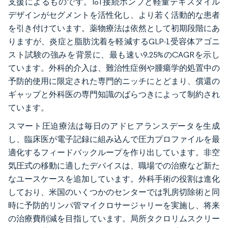
支援によるものです。IoT接続ポンプと軽量テキスタイル
デザインがセグメントを活性化し、より若く活動的な患者
を引き付けています。薬物療法は依然として初期段階にあ
りますが、炎症と脂肪沈着を軽減するGLP-1受容体アゴニ
スト試験の強みを背景に、最も速い9.25%のCAGRを示し
ています。外科的介入は、難治性症例や腫瘍学的処置中の
予防的使用に限定された専門的ニッチにとどまり、償還の
ギャップと外科医の専門知識のばらつきによって制約され
ています。
スマート圧迫療法は毎日のアドヒアランスデータを生成
し、臨床医が電子記録に組み込んで圧力プロファイルを最
適化するフィードバックループを作り出しています。非空
気圧式の移動に適したデバイスは、職場での治療など新た
なユースケースを追加しています。外科手術の役割は進化
しており、米国のいくつかのセンターでは乳房切除術と同
時に予防的リンパ管マイクロサージャリーを実施し、将来
の治療費削減を目指しています。局所タクロリムスクリー