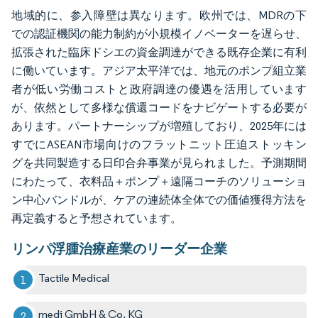
地域的に、参入障壁は異なります。欧州では、MDRの下
での認証機関の能力制約が小規模イノベーターを遅らせ、
拡張された臨床ドシエの資金調達ができる既存企業に有利
に働いています。アジア太平洋では、地元のポンプ組立業
者が低い労働コストと政府調達の優遇を活用しています
が、依然として多様な償還コードをナビゲートする必要が
あります。パートナーシップが増殖しており、2025年には
すでにASEAN市場向けのフラットニット圧迫ストッキン
グを共同製造する日印合弁事業が見られました。予測期間
にわたって、衣料品＋ポンプ＋遠隔コーチのソリューショ
ン中心バンドルが、ケアの連続体全体での価値獲得方法を
再定義すると予想されています。
リンパ浮腫治療産業のリーダー企業
Tactile Medical
medi GmbH & Co. KG