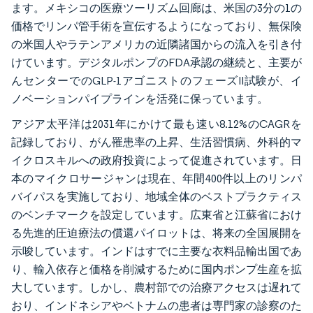
ます。メキシコの医療ツーリズム回廊は、米国の3分の1の
価格でリンパ管手術を宣伝するようになっており、無保険
の米国人やラテンアメリカの近隣諸国からの流入を引き付
けています。デジタルポンプのFDA承認の継続と、主要が
んセンターでのGLP-1アゴニストのフェーズII試験が、イ
ノベーションパイプラインを活発に保っています。
アジア太平洋は2031年にかけて最も速い8.12%のCAGRを
記録しており、がん罹患率の上昇、生活習慣病、外科的マ
イクロスキルへの政府投資によって促進されています。日
本のマイクロサージャンは現在、年間400件以上のリンパ
バイパスを実施しており、地域全体のベストプラクティス
のベンチマークを設定しています。広東省と江蘇省におけ
る先進的圧迫療法の償還パイロットは、将来の全国展開を
示唆しています。インドはすでに主要な衣料品輸出国であ
り、輸入依存と価格を削減するために国内ポンプ生産を拡
大しています。しかし、農村部での治療アクセスは遅れて
おり、インドネシアやベトナムの患者は専門家の診察のた