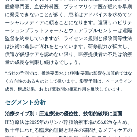
腫瘍専門医、血管外科医、プライマリケア医が腫れを早期
に発見できないことが多く、患者はアドバイスを求めてソ
ーシャルメディアに頼ることになります。遠隔リハビリテ
ーションプラットフォームとウェアラブルセンサーは遠隔
監督を約束していますが、ライセンス規則と保険同等性法
は技術の進歩に遅れをとっています。研修能力が拡大し、
償還が仮想ケアを認めない限り、医療提供者の不足は治療
量の成長を制限し続けるでしょう。
*当社の予測では、推進要因および抑制要因の影響を加算的ではな
く方向性のあるものとして扱います。影響予測は、ベースライン
成長、構成効果、および変数間の相互作用を反映しています。
セグメント分析
治療タイプ別：圧迫療法の優位性、技術的破壊に直面
圧迫療法は2025年のリンパ浮腫治療市場の56.02%を占め、
数十年にわたる臨床的証拠と現在の確固たるメディケアの