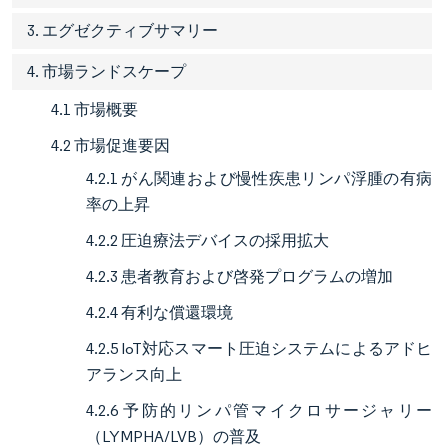
3. エグゼクティブサマリー
4. 市場ランドスケープ
4.1 市場概要
4.2 市場促進要因
4.2.1 がん関連および慢性疾患リンパ浮腫の有病
率の上昇
4.2.2 圧迫療法デバイスの採用拡大
4.2.3 患者教育および啓発プログラムの増加
4.2.4 有利な償還環境
4.2.5 IoT対応スマート圧迫システムによるアドヒ
アランス向上
4.2.6 予防的リンパ管マイクロサージャリー
（LYMPHA/LVB）の普及