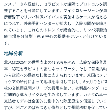
ンスデータを送信し、セラピストが遠隔でプロトコルを調
整することを可能にしています。マイクロサージャンが局
所麻酔下でリンパ静脈バイパスを実施するケースが増える
につれて、外来手術センターが拡大し、入院期間が短縮さ
れています。これらのトレンドが総合的に、リンパ浮腫治
療市場を分散型・患者中心の提供モデルへと傾けていま
す。
地域分析
北米は2025年の世界支出の41.95%を占め、広範な保険普及
率、認定セラピストの密なネットワーク、そして啓発活動
から政策への迅速な転換に支えられています。米国はメデ
ィケアの給付によって地域を牽引しており、6ヶ月ごとに3
枚の交換用昼間スリーブの費用を賄い、衣料品ベンダーに
定期的な購入サイクルを生み出しています。カナダの単一
支払者モデルは全国的に集中的な除圧療法を償還していま
すが、州ごとのばらつきが依然として州間移動を促してい