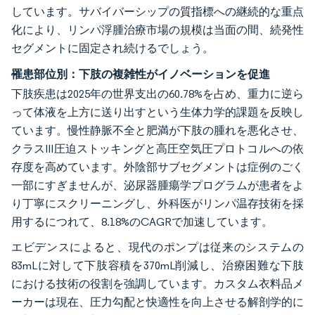
しています。サバイバーシップの質指標への継続的な重点
化により、リンパ浮腫治療市場の規模は当面の間、続発性
セグメントに固定され続けるでしょう。
罹患部位別：下肢の複雑性がイノベーションを促進
下肢疾患は2025年の世界支出の60.78%を占め、重力に逆ら
って体液を上方に送り出すという生体力学的課題を反映し
ています。慢性静脈不全と肥満が下肢の腫れを悪化させ、
クラスIII圧迫ストッキングと高圧空気圧プロトコルへの依
存度を高めています。外陰部サブセグメントは症例のごく
一部にすぎませんが、泌尿器腫瘍学プログラムが患者をよ
り丁寧にスクリーニングし、外科医がリンパ温存技術を採
用するにつれて、8.18%のCAGRで加速しています。
エビデンスによると、現代のポンプは従来のシステムの
83mLに対して下肢容積を370mL削減し、治療困難な下肢
における技術の役割を強調しています。カスタム衣料品メ
ーカーは現在、圧力勾配と快適性を向上させる解剖学的に