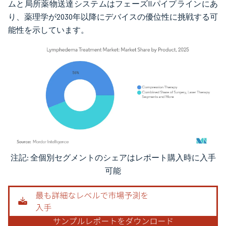
ムと局所薬物送達システムはフェーズIIパイプラインにあ
り、薬理学が2030年以降にデバイスの優位性に挑戦する可
能性を示しています。
注記: 全個別セグメントのシェアはレポート購入時に入手
画像 © Mordor Intelligence。再利用にはCC BY 4.0の表示が必要です。
可能