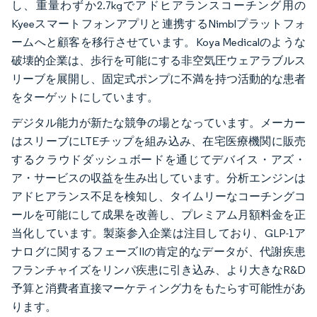
し、重量わずか2.7kgでアドヒアランスコーチング用の
Kyeeスマートフォンアプリと連携するNimblプラットフォ
ームへと顧客を移行させています。Koya Medicalのような
破壊的企業は、歩行を可能にする非空気圧ウェアラブルス
リーブを展開し、固定式ポンプに不満を持つ活動的な患者
をターゲットにしています。
デジタル能力が新たな競争の場となっています。メーカー
はスリーブにLTEチップを組み込み、在宅医療機関に販売
するクラウドダッシュボードを通じてデバイス・アズ・
ア・サービスの収益を生み出しています。分析エンジンは
アドヒアランス不足を検知し、タイムリーなコーチングコ
ールを可能にして成果を改善し、プレミアム月額料金を正
当化しています。製薬参入企業は注目しており、GLP-1ア
ナログに関するフェーズIIの肯定的なデータが、代謝疾患
フランチャイズをリンパ疾患に引き込み、より大きなR&D
予算と消費者直接マーケティング力をもたらす可能性があ
ります。