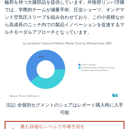
輪郭を持つ大腿部品を提供しています。外陰部リンパ浮腫
では、学際的チームが減量手術、圧迫ショーツ、オンデマ
ンド空気圧スリーブを組み合わせており、この小規模なが
ら高成長のニッチ内での製品イノベーションを促進するマ
ルチモーダルアプローチとなっています。
注記: 全個別セグメントのシェアはレポート購入時に入手
画像 © Mordor Intelligence。再利用にはCC BY 4.0の表示が必要です。
可能