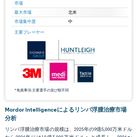
市場
最大市場
北米
市場集中度
中
画像 © Mordor Intelligence。再利用にはCC BY 4.0の表示が必要です。
主要プレーヤー
*免責事項:主要選手の並び順不同
Mordor Intelligenceによるリンパ浮腫治療市場
分析
リンパ浮腫治療市場の規模は、2025年の9億5,000万米ドル