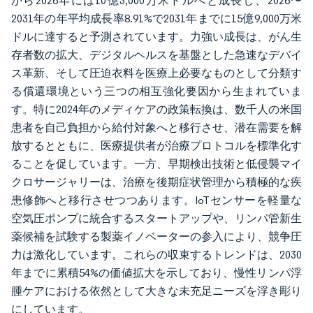
から2026年には10億3,000万米ドルへと成長し、2026〜
2031年の年平均成長率8.91%で2031年までに15億9,000万米
ドルに達すると予測されています。力強い成長は、がん生
存者数の拡大、デジタルヘルスを基盤とした急速なデバイ
ス革新、そして圧迫衣料を医療上必要なものとして分類す
る償還環境という三つの相互強化要因から生まれていま
す。特に2024年のメディケアの政策転換は、数千人の米国
患者を自己負担から給付対象へと移行させ、潜在需要を解
放するとともに、医療提供者が治療プロトコルを標準化す
ることを促しています。一方、早期検出技術と低侵襲マイ
クロサージャリーは、治療を後期症状管理から積極的な疾
患修飾へと移行させつつあります。IoTセンサーを軽量な
空気圧ポンプに統合するスタートアップや、リンパ管新生
薬候補を試験する製薬イノベーターの参入により、競争圧
力は激化しています。これらの収束するトレンドは、2030
年までに累積54%の価値拡大を示しており、慢性リンパ浮
腫ケアにおける依然として大きな未充足ニーズを浮き彫り
にしています。