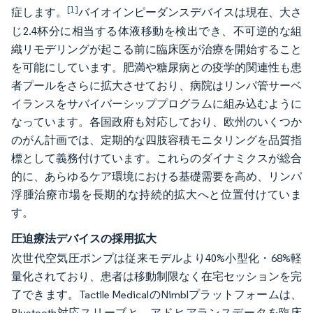
[1]
症します。
バイオインピーダンスデバイスは現在、大さ
じ2.4杯分に相当する体液移動を検出でき、不可逆的な組
織リモデリングが起こる前に臨床医が治療を開始すること
を可能にしています。肥満や糖尿病との疫学的関連性も患
者プールをさらに拡大させており、病院はリンパ管サーベ
イランスをサバイバーシッププログラムに組み込むように
なっています。各国政府も対応しており、欧州のいくつか
のがん計画では、定期的な四肢容積モニタリングを品質指
標として義務付けています。これらのダイナミクスが総合
的に、あらゆるケア環境における基礎需要を高め、リンパ
浮腫治療市場を長期的な持続的拡大へと位置付けていま
す。
圧迫療法デバイスの採用拡大
次世代空気圧ポンプは従来モデルより40%小型化・68%軽
量化されており、患者は移動制限なく在宅セッションを完
了できます。Tactile MedicalのNimblプラットフォームは、
Bluetooth対応スリーブと、アドヒアランスデータを臨床