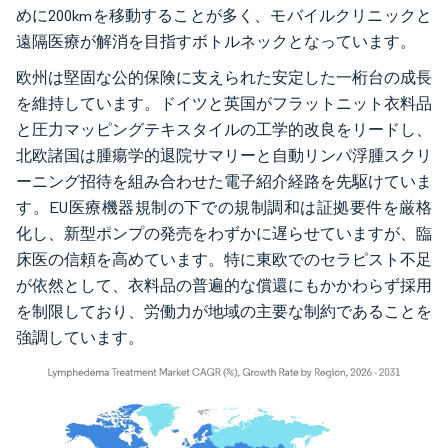
めに200kmを移動することが多く、モバイルクリニックと
遠隔医療が解消を目指すボトルネックとなっています。
欧州は堅固な公的保険に支えられた安定した一桁台の成長
を維持しています。ドイツと英国がフラットニット衣料品
と圧力マッピングテキスタイルの工学的改良をリードし、
北欧諸国は腫瘍学的退院サマリーと自動リンパ浮腫スクリ
ーニング招待を組み合わせた電子紹介経路を先駆けていま
す。EU医療機器規制の下での規制調和は証拠要件を厳格
化し、新型ポンプの発売をわずかに遅らせていますが、臨
床医の信頼を高めています。特に東欧でのセラピスト不足
が依然として、衣料品の普遍的な償還にもかかわらず採用
を制限しており、労働力が地域の主要な制約であることを
強調しています。