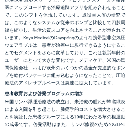
医にアップロードする治療追跡アプリを組み合わせること
で、このシフトを体現しています。退役軍人省の研究で
は、このようなシステムが従来のポンプと比較して四肢周
径を縮小し、生活の質スコアを向上させることが示されて
います。Koya MedicalのDayspringのような携帯型非空気圧
ウェアラブルは、患者が治療中に歩行できるようにするこ
とでセグメントをさらに変革しており、これは就労年齢の
ユーザーにとって大きな変化です。メディケア、米国の民
間保険会社、および欧州のいくつかの基金が先進的なポン
プを給付パッケージに組み込むようになったことで、圧迫
療法のアドレサブルベースは急速に拡大しています。
患者教育および啓発プログラムの増加
米国リンパ浮腫治療法の成立は、未治療の腫れが蜂窩織炎
による入院を引き起こし、腫瘍学的コストを増大させるこ
とを実証した患者グループによる10年にわたる草の根運動
の成果です。啓発活動はまた、リンパ修復のためのGLP-1