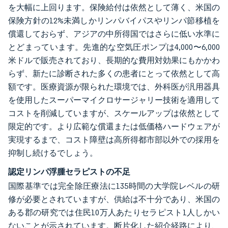
を大幅に上回ります。保険給付は依然として薄く、米国の
保険方針の12%未満しかリンパバイパスやリンパ節移植を
償還しておらず、アジアの中所得国ではさらに低い水準に
とどまっています。先進的な空気圧ポンプは4,000〜6,000
米ドルで販売されており、長期的な費用対効果にもかかわ
らず、新たに診断された多くの患者にとって依然として高
額です。医療資源が限られた環境では、外科医が汎用器具
を使用したスーパーマイクロサージャリー技術を適用して
コストを削減していますが、スケールアップは依然として
限定的です。より広範な償還または低価格ハードウェアが
実現するまで、コスト障壁は高所得都市部以外での採用を
抑制し続けるでしょう。
認定リンパ浮腫セラピストの不足
国際基準では完全除圧療法に135時間の大学院レベルの研
修が必要とされていますが、供給は不十分であり、米国の
ある郡の研究では住民10万人あたりセラピスト1人しかい
ないことが示されています。断片化した紹介経路により、