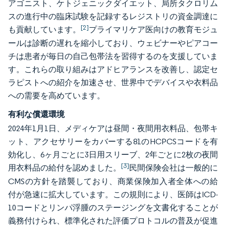
アゴニスト、ケトジェニックダイエット、局所タクロリム
スの進行中の臨床試験を記録するレジストリの資金調達に
[2]
も貢献しています。
プライマリケア医向けの教育モジュ
ールは診断の遅れを縮小しており、ウェビナーやピアコー
チは患者が毎日の自己包帯法を習得するのを支援していま
す。これらの取り組みはアドヒアランスを改善し、認定セ
ラピストへの紹介を加速させ、世界中でデバイスや衣料品
への需要を高めています。
有利な償還環境
2024年1月1日、メディケアは昼間・夜間用衣料品、包帯キ
ット、アクセサリーをカバーする81のHCPCSコードを有
効化し、6ヶ月ごとに3日用スリーブ、2年ごとに2枚の夜間
[3]
用衣料品の給付を認めました。
民間保険会社は一般的に
CMSの方針を踏襲しており、商業保険加入者全体への給
付が急速に拡大しています。この規則により、医師はICD-
10コードとリンパ浮腫のステージングを文書化することが
義務付けられ、標準化された評価プロトコルの普及が促進