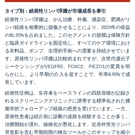
タイプ別：続発性リンパ浮腫が市場成長を牽引
続発性リンパ浮腫は、がん治療、外傷、感染症、肥満がリ
ンパ経路を相乗的に損傷させることにより、2025年の収益
の81.05%を占めました。このセグメントの規模は保険方針
と臨床ガイドラインを固定化し、すべてのケア環境におけ
る衣料品、ポンプ、生理的手術への需要を持続させていま
す。原発性リンパ浮腫は比較的まれですが、次世代遺伝子
シーケンシングがVEGFR3、FOXC2、PIEZO1の変異を明
らかにし、より早期の介入を促すことで、年率8.95%で成
長しています。
続発性症例は、生存者をベースラインの四肢容積が記録さ
れるスクリーニングクリニックに誘導する標準化された腫
瘍学的フォローアップ経路の恩恵を受けています。一方、
原発性患者は紹介前に診断の迷路を経験することが多く、
治療開始が遅れ、線維化が悪化します。近赤外蛍光リンパ
管造影を含む早期段階の検出ツールがこのギャップを縮小