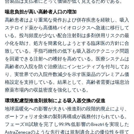
合製品は支払者にとって価値が低く見えるためである。
喘息負担が高い高齢者人口の増加
高齢患者はより重篤な発作および併存疾患を経験し、吸入
ステロイド薬から高価格バイオロジクスへ急速に移行して
いる。投与頻度が少ない配合注射剤は多剤併用リスクの最
小化を助け、処方を簡素化しようとする臨床医の方針に合
致している。手指巧緻性の低下も吸入器のテクニック問題
を回避できる注射への嗜好を高めている。医療システムは
高齢者の入院を防ぐ治療法にインセンティブを付与してお
り、実世界での入院件数減少を示す医薬品のプレミアム価
格設定を支持している。結果として、高齢者需要は喘息治
療薬市場内の収益密度を強化している。
環境配慮型推進剤規制による吸入器交換の促進
地球温暖化への影響が大きい推進剤の段階的廃止により、
ポートフォリオ全体の製剤再構成が義務付けられている。
フェーズIII試験を完了し99.9%低影響のBreztriを実現した
AstraZenecaのような先行者は規制適合上の優位性を得て