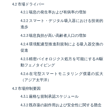
4.2 市場ドライバー
4.2.1 喘息の発生率および有病率の増加
4.2.2 スマート・デジタル吸入器における技術的
進歩
4.2.3 喘息負担が高い高齢者人口の増加
4.2.4 環境配慮型推進剤規制による吸入器交換の
促進
4.2.5 精密バイオロジクス処方を可能にするAI駆
動フェノタイピング
4.2.6 在宅型スマートモニタリング償還の拡大
（アジア太平洋）
4.3 市場抑制要因
4.3.1 厳格な規制承認スケジュール
4.3.2 既存薬の副作用および安全性に関する懸念