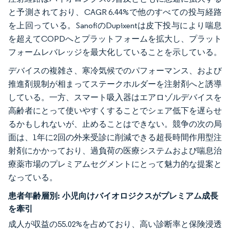
と予測されており、CAGR 6.44%で他のすべての投与経路
を上回っている。SanofiのDupixentは皮下投与により喘息
を超えてCOPDへとプラットフォームを拡大し、プラット
フォームレバレッジを最大化していることを示している。
デバイスの複雑さ、寒冷気候でのパフォーマンス、および
推進剤規制が相まってステークホルダーを注射剤へと誘導
している。一方、スマート吸入器はエアロゾルデバイスを
高齢者にとって使いやすくすることでシェア低下を遅らせ
るかもしれないが、止めることはできない。競争の次の局
面は、1年に2回の外来受診に削減できる超長時間作用型注
射剤にかかっており、過負荷の医療システムおよび喘息治
療薬市場のプレミアムセグメントにとって魅力的な提案と
なっている。
患者年齢層別:
小児向けバイオロジクスがプレミアム成長
を牽引
成人が収益の55.02%を占めており、高い診断率と保険浸透