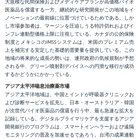
大規模な民間保険およびメディケアプランが高価格バイオ
医薬品を償還する一方、継続的な研究開発がこの地域をイ
ノベーションの最前線に位置づけているためである。しか
し市場参加者は、マージンを圧迫しうる特許切れおよびイ
ンフレ連動型価格上限に注視している。カナダの公的保険
制度とメキシコのIMSSシステムは、米国のプレミアム売
上を補完する安定した基礎的需要量を提供している。この
地域の将来的な成長の勢いは、連邦政府の気候規制が予想
される中、グリーン噴射剤デバイスへの円滑な移行が成功
するかどうかにかかっている。
アジア太平洋喘息治療薬市場
アジア太平洋地域は、中国とインドが呼吸器クリニックお
よび診断サービスを拡充し、日本・オーストラリア・韓国
が次世代バイオ医薬品の償還を行う中、最も急速な拡大を
記録している。デジタルプライマリケアを支援するアジア
開発銀行のプログラムは、スマートインヘラーおよび遠隔
モニタリングの普及を加速せるであろう。台湾の成果連動