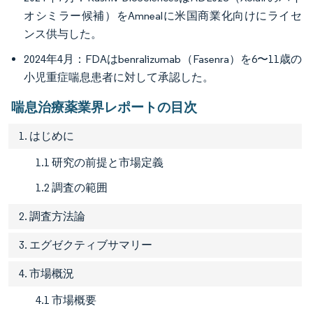
オシミラー候補）をAmnealに米国商業化向けにライセ
ンス供与した。
2024年4月：FDAはbenralizumab（Fasenra）を6〜11歳の
小児重症喘息患者に対して承認した。
喘息治療薬業界レポートの目次
1. はじめに
1.1 研究の前提と市場定義
1.2 調査の範囲
2. 調査方法論
3. エグゼクティブサマリー
4. 市場概況
4.1 市場概要