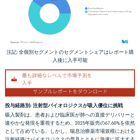
注記: 全個別セグメントのセグメントシェアはレポート購
画像 © Mordor Intelligence。再利用にはCC BY 4.0の表示が必要です。
入後に入手可能
投与経路別:
注射型バイオロジクスが吸入優位に挑戦
吸入製剤は、患者および臨床医が肺への直接デリバリーと
速やかな発現を重視するため、2025年販売の67.60%を依然
として占めている。しかし、喘息治療薬市場規模における
注射経路はバイオロジクスの普及とともに急速に拡大する