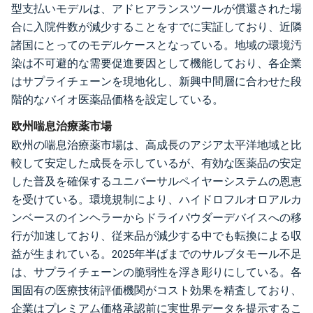
型支払いモデルは、アドヒアランスツールが償還された場
合に入院件数が減少することをすでに実証しており、近隣
諸国にとってのモデルケースとなっている。地域の環境汚
染は不可避的な需要促進要因として機能しており、各企業
はサプライチェーンを現地化し、新興中間層に合わせた段
階的なバイオ医薬品価格を設定している。
欧州喘息治療薬市場
欧州の喘息治療薬市場は、高成長のアジア太平洋地域と比
較して安定した成長を示しているが、有効な医薬品の安定
した普及を確保するユニバーサルペイヤーシステムの恩恵
を受けている。環境規制により、ハイドロフルオロアルカ
ンベースのインヘラーからドライパウダーデバイスへの移
行が加速しており、従来品が減少する中でも転換による収
益が生まれている。2025年半ばまでのサルブタモール不足
は、サプライチェーンの脆弱性を浮き彫りにしている。各
国固有の医療技術評価機関がコスト効果を精査しており、
企業はプレミアム価格承認前に実世界データを提示するこ