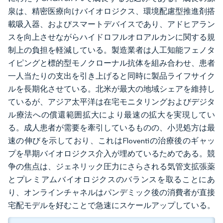
泉は、精密医療向けバイオロジクス、環境配慮型推進剤搭
載吸入器、およびスマートデバイスであり、アドヒアラン
スを向上させながらハイドロフルオロアルカンに関する規
制上の負担を軽減している。製造業者は人工知能フェノタ
イピングと標的型モノクローナル抗体を組み合わせ、患者
一人当たりの支出を引き上げると同時に製品ライフサイク
ルを長期化させている。北米が最大の地域シェアを維持し
ているが、アジア太平洋は在宅モニタリングおよびデジタ
ル療法への償還範囲拡大により最速の拡大を実現してい
る。成人患者が需要を牽引しているものの、小児処方は最
速の伸びを示しており、これはFloventiの治療後のギャッ
プを早期バイオロジクス介入が埋めているためである。競
争の焦点は、ジェネリック圧力にさらされる気管支拡張薬
とプレミアムバイオロジクスのバランスを取ることにあ
り、オンラインチャネルはパンデミック後の消費者が直接
宅配モデルを好むことで急速にスケールアップしている。