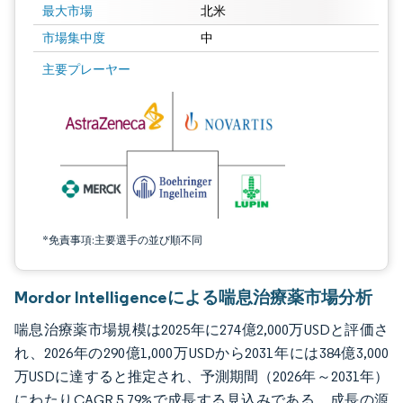
最大市場
北米
市場集中度
中
画像 © Mordor Intelligence。再利用にはCC BY 4.0の表示が必要です。
主要プレーヤー
*免責事項:主要選手の並び順不同
Mordor Intelligenceによる喘息治療薬市場分析
喘息治療薬市場規模は2025年に274億2,000万USDと評価さ
れ、2026年の290億1,000万USDから2031年には384億3,000
万USDに達すると推定され、予測期間（2026年～2031年）
にわたりCAGR 5.79%で成長する見込みである。成長の源