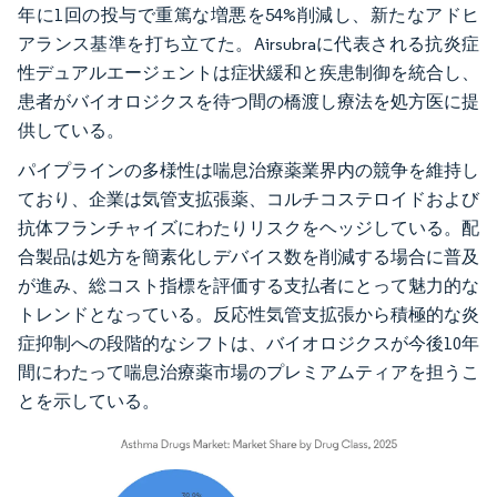
年に1回の投与で重篤な増悪を54%削減し、新たなアドヒ
アランス基準を打ち立てた。Airsubraに代表される抗炎症
性デュアルエージェントは症状緩和と疾患制御を統合し、
患者がバイオロジクスを待つ間の橋渡し療法を処方医に提
供している。
パイプラインの多様性は喘息治療薬業界内の競争を維持し
ており、企業は気管支拡張薬、コルチコステロイドおよび
抗体フランチャイズにわたりリスクをヘッジしている。配
合製品は処方を簡素化しデバイス数を削減する場合に普及
が進み、総コスト指標を評価する支払者にとって魅力的な
トレンドとなっている。反応性気管支拡張から積極的な炎
症抑制への段階的なシフトは、バイオロジクスが今後10年
間にわたって喘息治療薬市場のプレミアムティアを担うこ
とを示している。