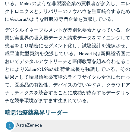
いる。Molexのような非製薬企業の買収者が参入し、エレ
クトロニクスとデリバリーのノウハウを垂直統合するため
にVecturaのような呼吸器専門企業を買収している。
デジタルイネーブルメントが差別化要素となっている。企
業は実世界の吸入器データと請求データをマイニングして
患者をより精密にセグメント化し、試験設計を洗練させ、
成果連動型契約を交渉している。Novartisは新興経済圏に
おいてデジタルアウトリーチと医師教育を組み合わせるこ
とによりXolairの19%の出荷量成長を強調している。その
結果として喘息治療薬市場のライフサイクル全体にわたっ
て、医薬品の有効性、デバイスの使いやすさ、クラウドア
ナリティクスを統合することに成功が依存するデータリッ
チな競争環境がますます生まれている。
喘息治療薬業界リーダー
AstraZeneca