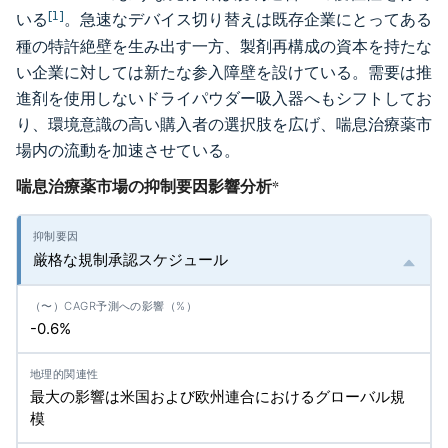
[1]
いる
。急速なデバイス切り替えは既存企業にとってある
種の特許絶壁を生み出す一方、製剤再構成の資本を持たな
い企業に対しては新たな参入障壁を設けている。需要は推
進剤を使用しないドライパウダー吸入器へもシフトしてお
り、環境意識の高い購入者の選択肢を広げ、喘息治療薬市
場内の流動を加速させている。
喘息治療薬市場の抑制要因影響分析
*
厳格な規制承認スケジュール
-0.6%
最大の影響は米国および欧州連合におけるグローバル規
模