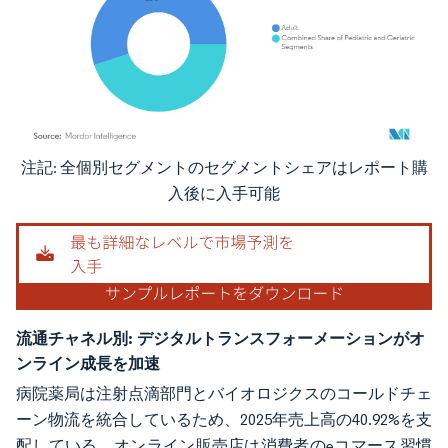
注記: 全個別セグメントのセグメントシェアはレポート購
画像 © Mordor Intelligence。再利用にはCC BY 4.0の表示が必要です。
入後に入手可能
流通チャネル別:
デジタルトランスフォーメーションがオ
ンライン成長を加速
病院薬局は注射点滴部門とバイオロジクスのコールドチェ
ーン物流を統合しているため、2025年売上高の40.92%を支
配している。オンライン販売店は消費者のeコマース習慣