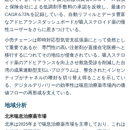
と保険会社による低調剤手数料の承認を反映し、最速の
CAGR 6.73%を記録している。自動リフィルとデータ豊富
なアドヒアランスダッシュボードが吸入ステロイド薬の慢
性ユーザーをさらに惹きつけている。
小売チェーンは即時対応型気管支拡張薬にとって依然とし
て重要であるが、専門性の高い注射剤が直接在宅医療へと
移行するにつれてその地位が侵食されている。吸入ステロ
イド薬のアドヒアランスを向上させ救急受診を削減した台
湾の成果連動型支払いプログラムは、整合されたインセン
ティブがチャネルの嗜好を切り替え得ることを示してい
る。デジタルデリバリーの効率性は喘息治療薬市場内の価
値フローの再形成を支えている。
地域分析
北米喘息治療薬市場
北米は2025年まで喘息治療薬市場を主導しており、これは