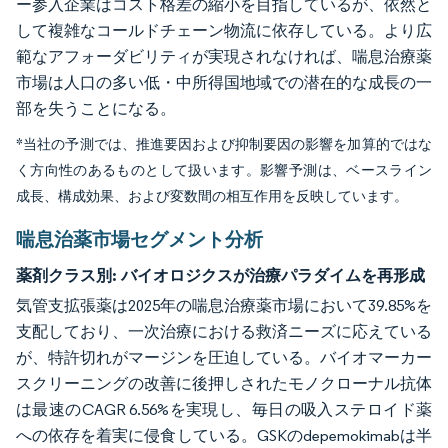
ー参入企業はコスト格差の縮小を目指しているが、依然と
して複雑なコールドチェーン物流に依存している。より広
範なアフォーダビリティが実現されなければ、喘息治療薬
市場は人口の多い低・中所得国地域での潜在的な成長の一
部を失うことになる。
*当社の予測では、推進要因および抑制要因の影響を加算的ではな
く方向性のあるものとして扱います。影響予測は、ベースライン
成長、構成効果、および変数間の相互作用を反映しています。
喘息治薬市場セグメント分析
薬剤クラス別:
バイオロジクスが治療パラダイムを再形成
気管支拡張薬は2025年の喘息治療薬市場において39.85%を
支配しており、一次治療における救済ニーズに応えている
が、特許切れがマージンを圧迫している。バイオマーカー
スクリーニングの改善に後押しされたモノクローナル抗体
は最速のCAGR 6.56%を実現し、毎日の吸入ステロイド薬
への依存を着実に侵食している。GSKのdepemokimabは半