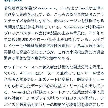
喘息治療薬市場はAstraZeneca、GSKおよびSanofiが主導す
る適度な集約を示している。これらの既存企業は吸入フラ
ンチャイズを保護しながら、優れたマージンを獲得できる
長期持続型抗体を展開している。AstraZenecaは呼吸器の
ブロックバスターを含む20製品の上市を背景に、2030年ま
でに800億USDのグローバル売上を目指している。大手プ
レイヤーは低地球温暖化潜在性推進剤による吸入器の製剤
再構成に資金を投じているが、これは小規模企業には資金
調達が困難な資本集約型の競争である。
ホワイトスペースへの参入者は技術的な隣接分野を活用し
ている。Adheriumはメーカーと連携してセンサーを埋め
込み吸入器をテレヘルスノードに変換し、医薬品ボリュー
ムから独立したデータ中心の収益ストリームを創出してい
る。Aeramiおよび類似のスタートアップ企業は針を嫌う患
者を対象としたネブライズ型バイオロジクスを開発し、デ
バイスと医薬品カテゴリーの歴史的な境界線を曖昧にして