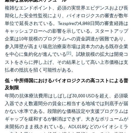
複雑なエンドポイント、必須の実世界エビデンスおよび長
期化した安全性監視により、バイオロジクスの審査が数年
単位で延長されている。Tezspireの4,848日間の審査経路は
キャッシュフローへの影響を示している。スタートアップ
企業は10年規模のプログラムへの資金調達が困難であり、
参入障壁が高まり喘息治療薬市場は資本力のある既存企業
[2]
を中心に集約化が進んでいる
。試験規模の拡大は開発コ
ストをさらに押し上げ、その結果として高い上市価格は支
払者の抵抗を招く可能性がある。
低・中所得国におけるバイオロジクスの高コストによる普
及制限
年間の抗体療法費用はしばしば30,000 USDを超え、必須吸
入器でさえ数週間分の賃金に相当する地域では到底手が届
かない水準である。段階的な価格設定や支援プログラムは
ギャップを緩和するが解消はできず、大きなボリュームが
未開拓のまま残されている。ADL018などのバイオシミラ