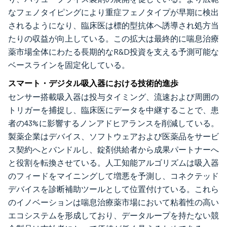
なフェノタイピングにより重症フェノタイプが早期に検出
されるようになり、臨床医は標的型抗体へ誘導され処方当
たりの収益が向上している。この拡大は最終的に喘息治療
薬市場全体にわたる長期的なR&D投資を支える予測可能な
ベースラインを固定化している。
スマート・デジタル吸入器における技術的進歩
センサー搭載吸入器は投与タイミング、流速および周囲の
トリガーを捕捉し、臨床医にデータを中継することで、患
者の43%に影響するノンアドヒアランスを削減している。
製薬企業はデバイス、ソフトウェアおよび医薬品をサービ
ス契約へとバンドルし、錠剤供給者から成果パートナーへ
と役割を転換させている。人工知能アルゴリズムは吸入器
のフィードをマイニングして増悪を予測し、コネクテッド
デバイスを診断補助ツールとして位置付けている。これら
のイノベーションは喘息治療薬市場において粘着性の高い
エコシステムを形成しており、データループを持たない競