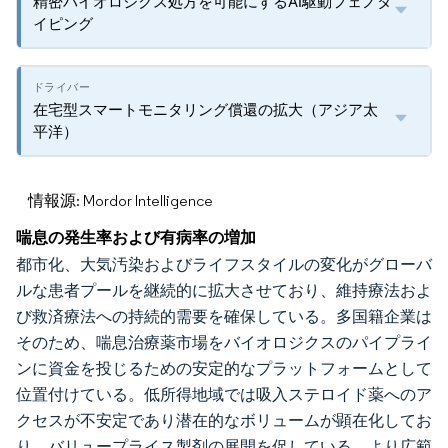
精密バイオロジクス処方を可能にするAI駆動フェノタ
イピング
在宅型スマートモニタリング償還の拡大（アジア太
平洋）
情報源: Mordor Intelligence
喘息の発生率および有病率の増加
都市化、大気汚染およびライフスタイルの変化がグローバ
ルな患者プールを継続的に拡大させており、維持療法およ
び救済療法への持続的需要を確保している。多国籍企業は
そのため、喘息治療薬市場をバイオロジクスのパイプライ
ンに資金を投じるための安定的なプラットフォームとして
位置付けている。低所得地域では吸入ステロイド薬へのア
クセスが不安定であり潜在的なボリュームが顕在化してお
り、バリュープライス製剤の展開を促している。より広範