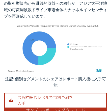
の取引型販売から継続的収益への移行が、アジア太平洋地
域の可変周波数ドライブ市場全体のチャネルインセンティ
ブを再形成しています。
注記: 個別セグメントのシェアはレポート購入後に入手可
画像 © Mordor Intelligence。再利用にはCC BY 4.0の表示が必要です。
能