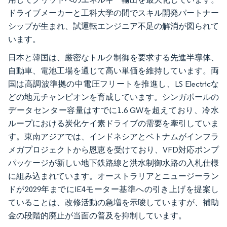
ドライブメーカーと工科大学の間でスキル開発パートナー
シップが生まれ、試運転エンジニア不足の解消が図られて
います。
日本と韓国は、厳密なトルク制御を要求する先進半導体、
自動車、電池工場を通じて高い単価を維持しています。両
国は高調波準拠の中電圧フリートを推進し、LS Electricな
どの地元チャンピオンを育成しています。シンガポールの
データセンター容量はすでに1.6 GWを超えており、冷水
ループにおける炭化ケイ素ドライブの需要を牽引していま
す。東南アジアでは、インドネシアとベトナムがインフラ
メガプロジェクトから恩恵を受けており、VFD対応ポンプ
パッケージが新しい地下鉄路線と洪水制御水路の入札仕様
に組み込まれています。オーストラリアとニュージーラン
ドが2029年までにIE4モーター基準への引き上げを提案し
ていることは、改修活動の急増を示唆していますが、補助
金の段階的廃止が当面の普及を抑制しています。