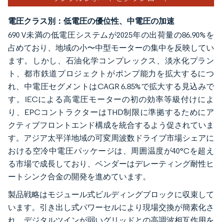
電圧クラス別：低電圧の優位性、中電圧の加速
690 V未満の低電圧システムが2025年の出荷量の86.90%を
占めており、地域の小〜中型モーターの集中を反映してい
ます。しかし、石油化学コンプレックス、淡水化プラン
ト、都市鉄道プロジェクトがポンプ能力を拡大するにつ
れ、中電圧セグメントはCAGR 6.85%で拡大する見込みで
す。IECによる高電圧モーターの初の効率等級付けによ
り、EPCコントラクターはTHD制限に準拠するためにア
クティブフロントエンド構成を統合するよう促されていま
す。アジア太平洋地域の可変周波数ドライブ市場シェアに
おける空冷中電圧パッケージは、周囲温度が40°Cを超え
る市場で成長しており、ベンダーはデレーティング耐性ヒ
ートシンク合金の開発を進めています。
製品戦略はモジュール式ビルディングブロックに収束して
います。引き出し式パワーセルにより現場交換が簡素化さ
れ、デジタルツインが弱いグリッドとの高調波相互作用を