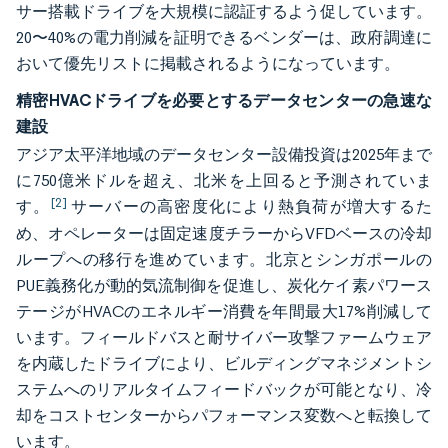
サー搭載ドライブを大規模に認証するよう促しています。
20〜40%の電力削減を証明できるベンダーは、政府調達に
おいて優先リストに掲載されるようになっています。
精密HVACドライブを必要とするデータセンターの急速な
建設
アジア太平洋地域のデータセンター設備投資は2025年まで
に750億米ドルを超え、北米を上回ると予測されていま
[2]
す。
サーバーの高密度化により熱負荷が増大するた
め、オペレーターは固定速度チラーからVFDベースの冷却
ループへの移行を進めています。北京とシンガポールの
PUE義務化が動的気流制御を促進し、炭化ケイ素パワース
テージがHVACのエネルギー消費を年間最大17%削減して
います。フィールドバスと耐サイバー攻撃ファームウェア
を内蔵したドライブにより、ビルディングマネジメントシ
ステムへのリアルタイムフィードバックが可能となり、冷
却をコストセンターからパフォーマンス変数へと転換して
います。