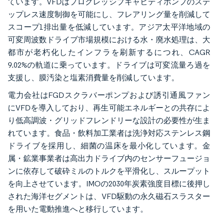
ています。VFDはプログレッシブキャビティポンプのステ
ップレス速度制御を可能にし、フレアリング量を削減して
スコープ1排出量を低減しています。アジア太平洋地域の
可変周波数ドライブ市場規模における水・廃水処理は、大
都市が老朽化したインフラを刷新するにつれ、CAGR
9.02%の軌道に乗っています。ドライブは可変流量ろ過を
支援し、膜汚染と塩素消費量を削減しています。
電力会社はFGDスクラバーポンプおよび誘引通風ファン
にVFDを導入しており、再生可能エネルギーとの共存によ
り低高調波・グリッドフレンドリーな設計の必要性が生ま
れています。食品・飲料加工業者は洗浄対応ステンレス鋼
ドライブを採用し、細菌の温床を最小化しています。金
属・鉱業事業者は高出力ドライブ内のセンサーフュージョ
ンに依存して破砕ミルのトルクを平滑化し、スループット
を向上させています。IMOの2030年炭素強度目標に後押し
された海洋セグメントは、VFD駆動の永久磁石スラスター
を用いた電動推進へと移行しています。