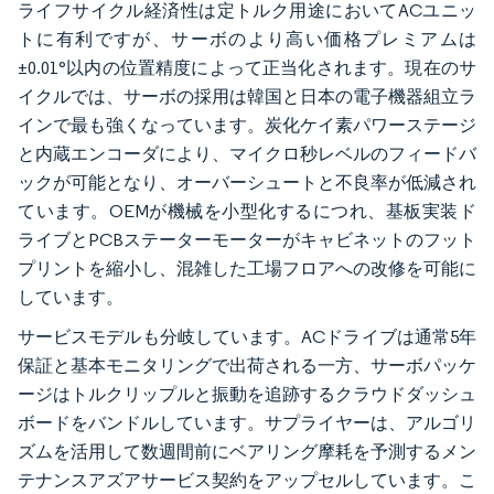
ライフサイクル経済性は定トルク用途においてACユニッ
トに有利ですが、サーボのより高い価格プレミアムは
±0.01°以内の位置精度によって正当化されます。現在のサ
イクルでは、サーボの採用は韓国と日本の電子機器組立ラ
インで最も強くなっています。炭化ケイ素パワーステージ
と内蔵エンコーダにより、マイクロ秒レベルのフィードバ
ックが可能となり、オーバーシュートと不良率が低減され
ています。OEMが機械を小型化するにつれ、基板実装ド
ライブとPCBステーターモーターがキャビネットのフット
プリントを縮小し、混雑した工場フロアへの改修を可能に
しています。
サービスモデルも分岐しています。ACドライブは通常5年
保証と基本モニタリングで出荷される一方、サーボパッケ
ージはトルクリップルと振動を追跡するクラウドダッシュ
ボードをバンドルしています。サプライヤーは、アルゴリ
ズムを活用して数週間前にベアリング摩耗を予測するメン
テナンスアズアサービス契約をアップセルしています。こ