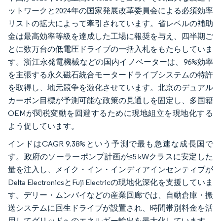
ットワークと2024年の国家発展改革委員会による必須効率
リストの拡大によって牽引されています。省レベルの補助
金は最高効率等級を達成した工場に報奨を与え、四半期ご
とに数万台の低電圧ドライブの一括入札をもたらしていま
す。浙江永発電機械などの国内イノベーターは、96%効率
を主張する永久磁石統合モータードライブシステムの特許
を取得し、地元競争を激化させています。北京のデュアル
カーボン目標が予測可能な政策の見通しを固定し、多国籍
OEMが関税変動を回避するために現地組立を現地化する
よう促しています。
インドはCAGR 9.38%という予測で最も急速な成長国で
す。政府のソーラーポンプ計画が≤5 kWクラスに安定した
量を注入し、メイク・イン・インディアインセンティブが
Delta ElectronicsとFuji Electricの現地化深化を支援していま
す。デリー・ムンバイなどの産業回廊では、自動倉庫・搬
送システムに回生ドライブが設置され、時間帯別料金を活
用してグリッドへのエネルギー輸出を最大化しています。