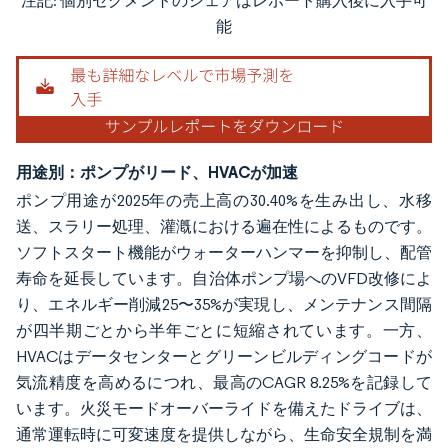
注記: 個別セグメントのシェアはレポート購入後に入手可
画像 © Mordor Intelligence。再利用にはCC BY 4.0の表示が必要です。
能
用途別：ポンプがリード、HVACが加速
ポンプ用途が2025年の売上高の30.40%を生み出し、水移
送、スラリー処理、灌漑における遍在性によるものです。
ソフトスタート機能がウォーターハンマーを抑制し、配管
寿命を延長しています。自治体ポンプ場へのVFD改修によ
り、エネルギー削減25〜35%が実現し、メンテナンス間隔
が四半期ごとから半年ごとに短縮されています。一方、
HVACはデータセンターとグリーンビルディングコードが
気流精度を高めるにつれ、最高のCAGR 8.25%を記録して
います。火災モードオーバーライドを備えたドライブは、
通常運転時に可変速度を提供しながら、生命安全規制を満