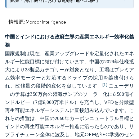
鉱業・海洋機器における電動推進への移行
情報源: Mordor Intelligence
中国とインドにおける政府主導の産業エネルギー効率化義
務
国家規制は現在、産業アップグレードを定量化されたエネ
ルギー性能目標に結び付けています。中国の2024年仕様拡
大により23製品カテゴリーが対象となり、工場はプレミア
ム効率モーターと対応するドライブの採用を義務付けら
[1]
れ、改修量の段階的変化を促しています。
ニューデリ
ーの予算は350万台の灌漑ポンプのソーラー化に6,500億イ
ンドルピー（7億8,000万米ドル）を充当し、VFDを分散型
再生可能エネルギーシステムに直接組み込んでいます。こ
れらの措置は、中国の2060年カーボンニュートラル目標と
インドの再生可能エネルギー推進に沿ったものであり、サ
プライチェーン全体に波及し、地元OEMがIEC準拠のセン