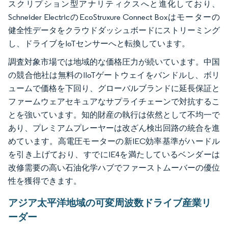
スクリプション型アナリティクスへと進化しており、
Schneider ElectricのEcoStruxure Connect Boxはモーターの
健全性データをクラウドダッシュボードにストリーミング
し、ドライブをIoTセンサーへと転換しています。
調査対象市場では地域的な価格圧力が続いています。中国
の競合他社は無料のIIoTゲートウェイをバンドルし、ボリ
ュームで価格を下回り、グローバルブランドに延長保証と
ファームウェアセキュアなサプライチェーンで対抗するこ
とを強いています。知的財産の執行は依然として不均一で
あり、プレミアムプレーヤーは改ざん検出回路の統合を進
めています。高電圧モーターの新IEC効率基準がハードル
を引き上げており、すでにIE4を満たしているベンダーは
改修需要の高い石油化学ハブでファーストムーバーの優位
性を獲得できます。
アジア太平洋地域の可変周波数ドライブ産業リ
ーダー