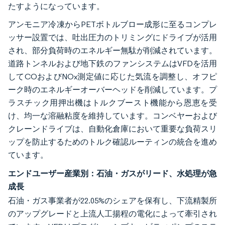
たすようになっています。
アンモニア冷凍からPETボトルブロー成形に至るコンプレ
ッサー設置では、吐出圧力のトリミングにドライブが活用
され、部分負荷時のエネルギー無駄が削減されています。
道路トンネルおよび地下鉄のファンシステムはVFDを活用
してCOおよびNOx測定値に応じた気流を調整し、オフピ
ーク時のエネルギーオーバーヘッドを削減しています。プ
ラスチック用押出機はトルクブースト機能から恩恵を受
け、均一な溶融粘度を維持しています。コンベヤーおよび
クレーンドライブは、自動化倉庫において重要な負荷スリ
ップを防止するためのトルク確認ルーティンの統合を進め
ています。
エンドユーザー産業別：石油・ガスがリード、水処理が急
成長
石油・ガス事業者が22.05%のシェアを保有し、下流精製所
のアップグレードと上流人工揚程の電化によって牽引され