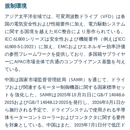
規制環境
アジア太平洋全域では、可変周波数ドライブ（VFD）は各
国の電気安全性および性能要件に加え、電力駆動システム
に関する国境を越えたIEC整合により形作られている。
IEC 61800シリーズは安全性および機能要件（例えばIEC
61800-5-1:2022）に加え、EMCおよびエネルギー効率評価
の参照フレームワークを提供しており、多国籍サプライヤ
ーにAPAC市場全体で共通のコンプライアンス基盤を与え
ている。
中国は国家市場監督管理総局（SAMR）を通じて、ドライ
ブおよび関連するモーター制御機器に関する国家標準セッ
トを強化した。SAMRは2025年10月31日にGB/T 14048.6-
2025およびGB/T 14048.12-2025を発行し、2026年5月1日か
ら施行される予定で、ドライブシステムで使用される半導
体モーターコントローラーおよびコンタクタに関する要件
を対象としている。中国はまた、2025年7月1日付で低圧ド