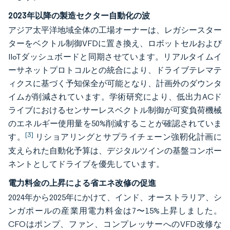
2023年以降の製造セクター自動化の波
アジア太平洋地域全体の工場オーナーは、レガシースター
ターをベクトル制御VFDに置き換え、ロボットセルおよび
IIoTダッシュボードと同期させています。リアルタイムイ
ーサネットプロトコルとの統合により、ドライブテレマテ
ィクスに基づく予知保全が可能となり、計画外のダウンタ
イムが削減されています。学術研究により、低出力ACド
ライブにおけるセンサーレスベクトル制御が可変負荷機械
のエネルギー使用量を50%削減することが確認されていま
[3]
す。
リショアリングとサプライチェーン強靭化計画に
支えられた自動化予算は、デジタルツインの基盤コンポー
ネントとしてドライブを優先しています。
電力料金の上昇による省エネ改修の促進
2024年から2025年にかけて、インド、オーストラリア、シ
ンガポールの産業用電力料金は7〜15%上昇しました。
CFOはポンプ、ファン、コンプレッサーへのVFD改修な