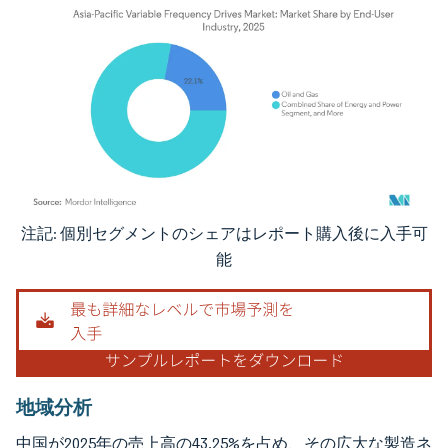
注記: 個別セグメントのシェアはレポート購入後に入手可
画像 © Mordor Intelligence。再利用にはCC BY 4.0の表示が必要です。
能
地域分析
中国が2025年の売上高の43.25%を占め、その広大な製造ネ