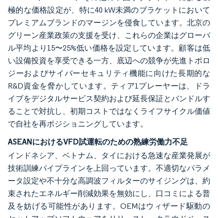
極的な価格設定が、特に40 kW未満のブラケットにおいて
プレミアムブランドのマージンを侵食しています。北京の
グリーン産業政策の支援を受け、これらの企業はグローバ
ル平均より15〜25%低い価格を設定しています。顧客は低
い設備投資を享受できる一方、底辺への競争が先進トポロ
ジーおよびサイバーセキュリティ機能に向けた長期的な
R&D資金を脅かしています。ティア1プレーヤーは、ドラ
イブをデジタルサービス契約および延長保証とバンドルす
ることで対抗し、初期コストではなくライフサイクル価値
で自社を再ポジショニングしています。
ASEANにおけるVFD試運転のための熟練労働力不足
インドネシア、ベトナム、タイにおける急速な産業発展が
技術訓練パイプラインを上回っています。不適切なパラメ
ータ設定や不十分な高調波フィルターのサイジングは、約
束されたエネルギー削減効果を無効にし、口コミによる普
及を妨げる可能性があります。OEMはウィザード駆動の