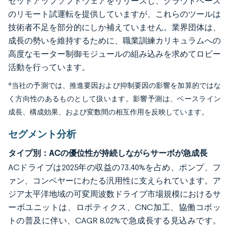
セットアップソフトウェアをリリースし、クラウドベース
のリモート試運転を提供していますが、これらのツールは
技術者不足を部分的にしか補えていません。業界団体は、
成長の勢いを維持するために、職業訓練カリキュラムへの
高度なモーター制御モジュールの組み込みを求めてロビー
活動を行っています。
*当社の予測では、推進要因および抑制要因の影響を加算的ではな
く方向性のあるものとして扱います。影響予測は、ベースライン
成長、構成効果、および変数間の相互作用を反映しています。
セグメント分析
タイプ別：ACの優位性が持続しながらサーボが急成長
ACドライブは2025年の収益の73.40%を占め、ポンプ、フ
ァン、コンベヤーにわたる汎用性に支えられています。ア
ジア太平洋地域の可変周波数ドライブ市場規模におけるサ
ーボユニットは、ロボティクス、CNC加工、協働コボッ
トの普及に伴い、CAGR 8.02%で急成長する見込みです。