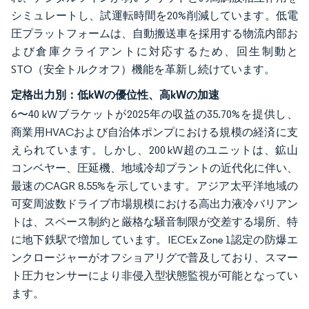
シミュレートし、試運転時間を20%削減しています。低電
圧プラットフォームは、自動搬送車を採用する物流内部お
よび倉庫クライアントに対応するため、回生制動と
STO（安全トルクオフ）機能を革新し続けています。
定格出力別：低kWの優位性、高kWの加速
6〜40 kWブラケットが2025年の収益の35.70%を提供し、
商業用HVACおよび自治体ポンプにおける規模の経済に支
えられています。しかし、200 kW超のユニットは、鉱山
コンベヤー、圧延機、地域冷却プラントの近代化に伴い、
最速のCAGR 8.55%を示しています。アジア太平洋地域の
可変周波数ドライブ市場規模における高出力液冷バリアン
トは、スペース制約と厳格な騒音制限が交差する場所、特
に地下鉄駅で増加しています。IECEx Zone 1認定の防爆エ
ンクロージャーがオフショアリグで普及しており、スマー
ト圧力センサーにより非侵入型状態監視が可能となってい
ます。