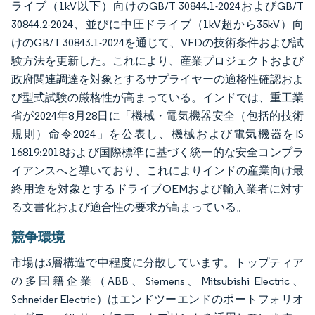
ライブ（1kV以下）向けのGB/T 30844.1-2024およびGB/T
30844.2-2024、並びに中圧ドライブ（1kV超から35kV）向
けのGB/T 30843.1-2024を通じて、VFDの技術条件および試
験方法を更新した。これにより、産業プロジェクトおよび
政府関連調達を対象とするサプライヤーの適格性確認およ
び型式試験の厳格性が高まっている。インドでは、重工業
省が2024年8月28日に「機械・電気機器安全（包括的技術
規則）命令2024」を公表し、機械および電気機器をIS
16819:2018および国際標準に基づく統一的な安全コンプラ
イアンスへと導いており、これによりインドの産業向け最
終用途を対象とするドライブOEMおよび輸入業者に対す
る文書化および適合性の要求が高まっている。
競争環境
市場は3層構造で中程度に分散しています。トップティア
の多国籍企業（ABB、Siemens、Mitsubishi Electric、
Schneider Electric）はエンドツーエンドのポートフォリオ