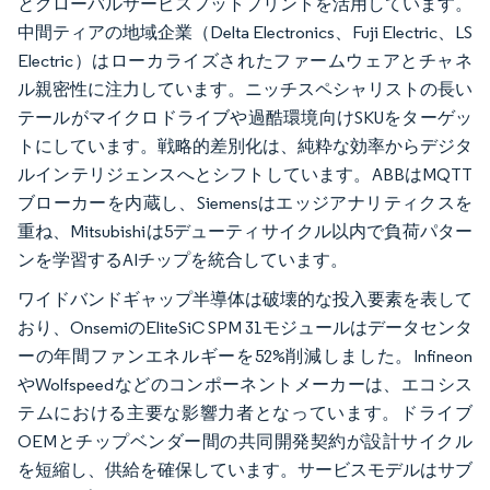
とグローバルサービスフットプリントを活用しています。
中間ティアの地域企業（Delta Electronics、Fuji Electric、LS
Electric）はローカライズされたファームウェアとチャネ
ル親密性に注力しています。ニッチスペシャリストの長い
テールがマイクロドライブや過酷環境向けSKUをターゲッ
トにしています。戦略的差別化は、純粋な効率からデジタ
ルインテリジェンスへとシフトしています。ABBはMQTT
ブローカーを内蔵し、Siemensはエッジアナリティクスを
重ね、Mitsubishiは5デューティサイクル以内で負荷パター
ンを学習するAIチップを統合しています。
ワイドバンドギャップ半導体は破壊的な投入要素を表して
おり、OnsemiのEliteSiC SPM 31モジュールはデータセンタ
ーの年間ファンエネルギーを52%削減しました。Infineon
やWolfspeedなどのコンポーネントメーカーは、エコシス
テムにおける主要な影響力者となっています。ドライブ
OEMとチップベンダー間の共同開発契約が設計サイクル
を短縮し、供給を確保しています。サービスモデルはサブ