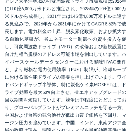
アジア太平洋地域の可変周波数ドライブ市場規模は2026年
に110億6,000万米ドルと推定され、2025年の104億7,000万
米ドルから成長し、2031年には145億4,000万米ドルに達す
る見込みで、2026年から2031年にかけてCAGR 5.62%で成
長します。電力料金の上昇、脱炭素化政策、および拡大す
る自動化基盤が、省エネモーター制御への資本投入を促
し、可変周波数ドライブ（VFD）の改修および新規設置に
向けた相当規模のアドレス可能市場を創出しています。ハ
イパースケールデータセンターにおける精密HVAC要件
と、より厳格な電力使用効率（PUE）制限が、冷却ループ
における高性能ドライブの需要を押し上げています。ワイ
ドバンドギャップ半導体、特に炭化ケイ素MOSFETは、ド
ライブ効率を最大50%向上させ、省エネアップグレードの
回収期間を短縮しています。競争は中程度にとどまってお
り、グローバルブランドがプレミアムニッチを守る一方、
中国および台湾の競合他社が低出力帯で価格を下回り、マ
ージン圧力を強めています。中国、インド、東南アジア全
域の政府は現在、調達インセンティブを最低効率基準に連