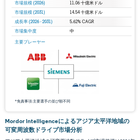
市場規模 (2026)
11.06 十億米ドル
市場規模 (2031)
14.54 十億米ドル
成長率 (2026 - 2031)
5.62% CAGR
市場集中度
中
画像 © Mordor Intelligence。再利用にはCC BY 4.0の表示が必要です。
主要プレーヤー
*免責事項:主要選手の並び順不同
Mordor Intelligenceによるアジア太平洋地域の
可変周波数ドライブ市場分析