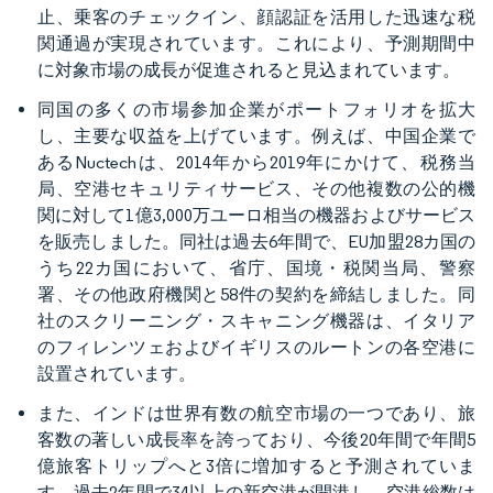
止、乗客のチェックイン、顔認証を活用した迅速な税
関通過が実現されています。これにより、予測期間中
に対象市場の成長が促進されると見込まれています。
同国の多くの市場参加企業がポートフォリオを拡大
し、主要な収益を上げています。例えば、中国企業で
あるNuctechは、2014年から2019年にかけて、税務当
局、空港セキュリティサービス、その他複数の公的機
関に対して1億3,000万ユーロ相当の機器およびサービス
を販売しました。同社は過去6年間で、EU加盟28カ国の
うち22カ国において、省庁、国境・税関当局、警察
署、その他政府機関と58件の契約を締結しました。同
社のスクリーニング・スキャニング機器は、イタリア
のフィレンツェおよびイギリスのルートンの各空港に
設置されています。
また、インドは世界有数の航空市場の一つであり、旅
客数の著しい成長率を誇っており、今後20年間で年間5
億旅客トリップへと3倍に増加すると予測されていま
す。過去2年間で34以上の新空港が開港し、空港総数は