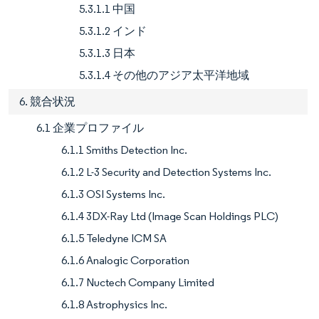
5.3.1.1 中国
5.3.1.2 インド
5.3.1.3 日本
5.3.1.4 その他のアジア太平洋地域
6. 競合状況
6.1 企業プロファイル
6.1.1 Smiths Detection Inc.
6.1.2 L-3 Security and Detection Systems Inc.
6.1.3 OSI Systems Inc.
6.1.4 3DX-Ray Ltd (Image Scan Holdings PLC)
6.1.5 Teledyne ICM SA
6.1.6 Analogic Corporation
6.1.7 Nuctech Company Limited
6.1.8 Astrophysics Inc.