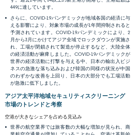
449に達しています。
さらに、COVID-19パンデミックが地域各国の経済に与
える影響により、対象市場の成長が1年間抑制されると
予測されています。COVID-19パンデミックにより、2
月から3月にかけてアジア全域でロックダウンが実施さ
れ、工場が閉鎖されて製造が停止するなど、大陸全体
の経済活動が麻痺しました。COVID-19パンデミックが
世界の経済活動に打撃を与える中、日本の輸出入ビジ
ネスの急激な落ち込みおよび韓国の同様の状況が中国
のわずかな改善を上回り、日本の大部分でも工場活動
が急激に低下しました。
アジア太平洋地域セキュリティスクリーニング
市場のトレンドと考察
空港が大きなシェアを占める見込み
世界の航空業界では旅客数の大幅な増加が見られ、商
業航空交通量が増加していることから、空港は革新的