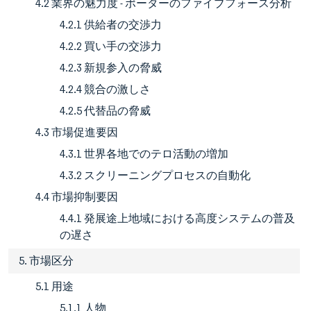
4.2 業界の魅力度 - ポーターのファイブフォース分析
4.2.1 供給者の交渉力
4.2.2 買い手の交渉力
4.2.3 新規参入の脅威
4.2.4 競合の激しさ
4.2.5 代替品の脅威
4.3 市場促進要因
4.3.1 世界各地でのテロ活動の増加
4.3.2 スクリーニングプロセスの自動化
4.4 市場抑制要因
4.4.1 発展途上地域における高度システムの普及
の遅さ
5. 市場区分
5.1 用途
5.1.1 人物