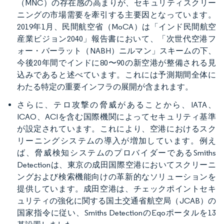
（MNC）の存在感の高まりが、セキュリティスクリー
ニングの市場需要を牽引する主要因となっています。
2019年1月、民間航空省（MoCA）は「インド民間航空
産業ビジョン2040」報告書において、「次世代空港フ
ォー・バーラット（NABH）ニルマン」スキームの下、
今後20年間でインドに80〜90の新空港が整備される見
込みであると述べています。これには予測期間全体に
わたる特定の重要インフラの展開が含まれます。
さらに、テロ攻撃の脅威があることから、IATA、
ICAO、ACIを含む国際機関によってセキュリティ基準
が設定されています。これにより、空港におけるスク
リーニングシステムの導入が増加しています。例え
ば、脅威検知システムのプロバイダーであるSmiths
Detectionは、東京の成田国際空港においてスクリーニ
ングおよび検索機能向けの革新的なソリューションを
提供しています。成田空港は、チェックポイントセキ
ュリティの強化に関する国土交通省航空局（JCAB）の
国家指令に従い、Smiths DetectionのEqoポータルを13