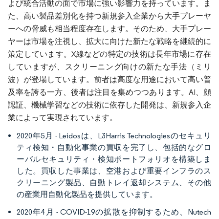
よび統合活動の面で市場に強い影響力を持っています。ま
た、高い製品差別化を持つ新規参入企業から大手プレーヤ
ーへの脅威も相当程度存在します。そのため、大手プレー
ヤーは市場を注視し、拡大に向けた新たな戦略を継続的に
策定しています。X線などの特定の技術は長年市場に存在
していますが、スクリーニング向けの新たな手法（ミリ
波）が登場しています。前者は高度な用途において高い普
及率を誇る一方、後者は注目を集めつつあります。AI、顔
認証、機械学習などの技術に依存した開発は、新規参入企
業によって実現されています。
2020年5月 - Leidosは、L3Harris Technologiesのセキュリ
ティ検知・自動化事業の買収を完了し、包括的なグロ
ーバルセキュリティ・検知ポートフォリオを構築しま
した。買収した事業は、空港および重要インフラのス
クリーニング製品、自動トレイ返却システム、その他
の産業用自動化製品を提供しています。
2020年4月 - COVID-19の拡散を抑制するため、Nutech