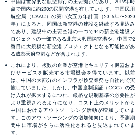
中国は世界的な航空旅行の主要拠点であり、2019年時
点で国内に約238の民間空港を有しています。中国民用
航空局（CAAC）の第13次五カ年計画（2016年〜2020
年）によると、同国は新空港の建設を継続する見込み
であり、建設中の主要空港の一つで44の新空港建設プ
ロジェクトの一部である北京大興国際空港や、中国で2
番目に大規模な新空港プロジェクトとなる可能性があ
る成都天府空港などが含まれます。
これにより、複数の企業が空港セキュリティ機器およ
びサービスを販売する市場機会を得ています。以前
は、中国の大部分のインフラが検査業務を自社内で実
施していました。しかし、中国強制認証（CCC）の受
け入れが拡大するにつれ、厳格な規制基準の必要性が
より重視されるようになり、コスト上のメリットから
中国におけるアウトソーシング活動が増加していま
す。このアウトソーシングの増加傾向により、予測期
間中に市場がさらに活性化されると見込まれていま
す。