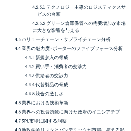
4.2.3.1 テクノロジー主導のロジスティクスサ
ービスの台頭
4.2.3.2 グリーン倉庫保管への需要増加が市場
に大きな影響を与える
4.3 バリューチェーン・サプライチェーン分析
4.4 業界の魅力度 - ポーターのファイブフォース分析
4.4.1 新規参入の脅威
4.4.2 買い手・消費者の交渉力
4.4.3 供給者の交渉力
4.4.4 代替製品の脅威
4.4.5 競合の激しさ
4.5 業界における技術革新
4.6 業界への投資誘致に向けた政府のイニシアチブ
4.7 3PL市場に関する洞察
4.8 地政学的リスクとパンデミックが市場に与える影