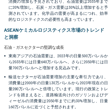
消費の増加も予見されており、石油需要は2035年まで
に20%増加し、石炭・ガス需要は30%以上増加すると予
測されています。化学品の需要が高まるにつれ、効率
的なロジスティクスの必要性も高まっています。
ASEANケミカルロジスティクス市場のトレンド
と洞察
石油・ガスセクターの堅調な成長
東南アジアの石油需要は、2023年の日量500万バレルか
ら2035年には日量640万バレルへ、さらに2050年には日
量700万バレルへと増加する見込みです。
輸送セクターが石油需要増加の主要な牽引力であり、
消費量は2000年の日量130万バレルから2023年現在の日
量280万バレルへと倍増しています。現行の政策とトレ
ンドを踏まえると、道路輸送向けのガソリンおよびデ
ィーゼルの消費量は2050年までに約30%増加し、日量
160万バレルに近づくと予想されます。