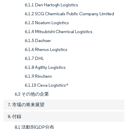
6.1.1 Den Hartogh Logistics
6.1.2 SCG Chemicals Public Company Limited
6.1.3 Noatum Logistics
6.1.4 Mitsubishi Chemical Logistics
6.1.5 Dachser
6.1.6 Rhenus Logistics
6.1.7 DHL
6.1.8 Agility Logistics
6.1.9 Rinchem
6.1.10 Ceva Logistics*
6.2 その他の企業
7. 市場の将来展望
8. 付録
8.1 活動別GDP分布