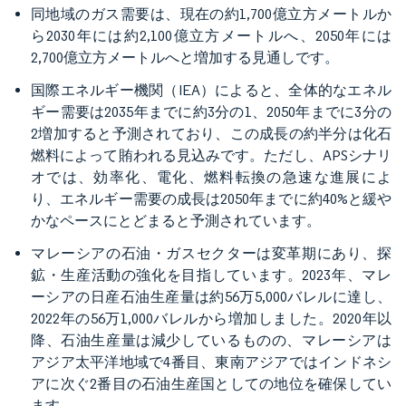
同地域のガス需要は、現在の約1,700億立方メートルか
ら2030年には約2,100億立方メートルへ、2050年には
2,700億立方メートルへと増加する見通しです。
国際エネルギー機関（IEA）によると、全体的なエネル
ギー需要は
2035年までに約3分の1、2050年までに3分の
2増加する
と予測されており、この成長の約半分は化石
燃料によって賄われる見込みです。ただし、APSシナリ
オでは、効率化、電化、燃料転換の急速な進展によ
り、エネルギー需要の成長は2050年までに約40%と緩や
かなペースにとどまると予測されています。
マレーシアの石油・ガスセクターは変革期にあり、探
鉱・生産活動の強化を目指しています。2023年、マレ
ーシアの日産石油生産量は約56万5,000バレルに達し、
2022年の56万1,000バレルから増加しました。2020年以
降、石油生産量は減少しているものの、マレーシアは
アジア太平洋地域で4番目、東南アジアではインドネシ
アに次ぐ2番目の石油生産国としての地位を確保してい
ます。