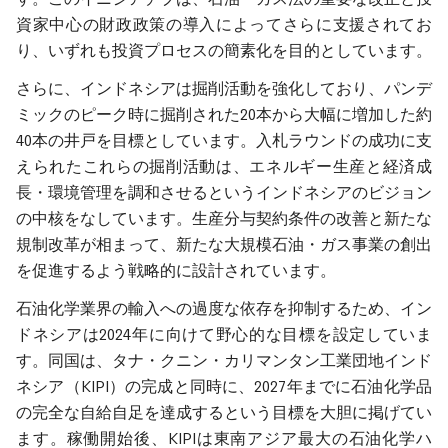
資家中心の財政政策の導入によってさらに支援されてお
り、いずれも投資プロセスの簡素化を目的としています。
さらに、インドネシアは掘削活動を強化しており、パンデ
ミックのピーク時に掘削された20本から大幅に増加した約
40本の井戸を目標としています。入札ラウンドの成功に支
えられたこれらの掘削活動は、エネルギー生産と経済成
長・環境管理を調和させるというインドネシアのビジョン
の中核をなしています。生産分与契約条件の改善と新たな
規制改革が相まって、新たな大規模石油・ガス事業の創出
を促進するよう戦略的に設計されています。
石油化学業界の輸入への過度な依存を抑制するため、イン
ドネシアは2024年に向けて野心的な目標を設定していま
す。同国は、タナ・クニン・カリマンタン工業団地インド
ネシア（KIPI）の完成と同時に、2027年までに石油化学品
の完全な自給自足を達成するという目標を大胆に掲げてい
ます。稼働開始後、KIPIは東南アジア最大の石油化学ハ