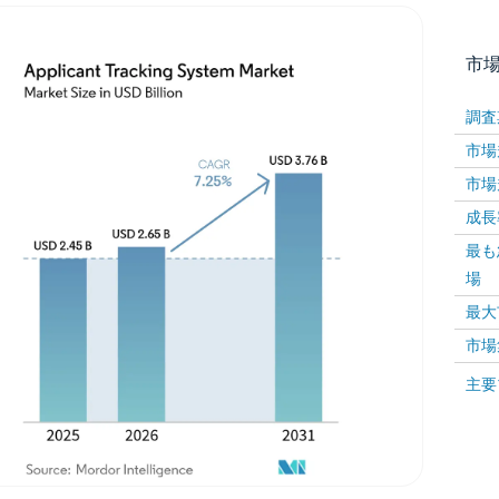
市
調査
市場規
市場規
成長率 
最も
場
画像 © Mordor Intelligence。再利用にはCC BY 4
最大
市場
画像 ©
主要