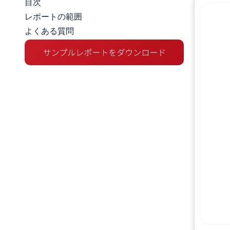
目次
市場規模とシェア
レポートの範囲
よくある質問
市場分析
トレンドとインサイト
セグメント分析
地理分析
競争環境
主要プレーヤー
業界の動向