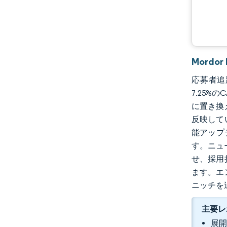
Mordo
応募者追跡
7.25
に置き換
反映して
能アップ
す。ニュー
せ、採用
ます。エ
ニッチを
主要レ
展開