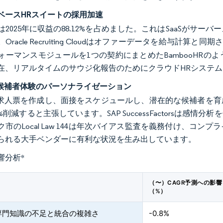
ベースHRスイートの採用加速
は2025年に収益の88.12%を占めました。これはSaaSがサ
Oracle Recruiting Cloudはオファーデータを給与計算
ォーマンスモジュールを1つの契約にまとめたBambooHR
在、リアルタイムのサウジ化報告のためにクラウドHRシステ
る候補者体験のパーソナライゼーション
は求人票を作成し、面接をスケジュールし、潜在的な候補者を育成しま
%削減すると主張しています。SAP SuccessFactorsは
ク市のLocal Law 144は年次バイアス監査を義務付け、コ
られる大手ベンダーに有利な状況を生み出しています。
響分析
*
（〜）CAGR予測への影響
（%）
専門知識の不足と統合の複雑さ
-0.8%