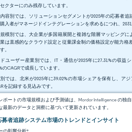
いセクターにのみ残存しています。
内容別では、ソリューションセグメントが2025年の応募者追跡
購入者がマネージドインテグレーションを求めるにつれ、2031年
規模別では、大企業が多国籍展開と複雑な階層マッピングにより2
業は直感的なクラウド設定と従量課金制の価格設定が能力格差を
ます。
ドユーザー産業別では、IT・通信が2025年に27.31%の収
93%のCAGRで成長しています。
別では、北米が2025年に39.02%の市場シェアを保有し、アジア
GRを記録する見込みです。
ポートの市場規模および予測値は、Mordor Intelligence
な最新のデータと洞察に基づいて更新されています。
応募者追跡システム市場のトレンドとインサイト
ーの影響分析
*