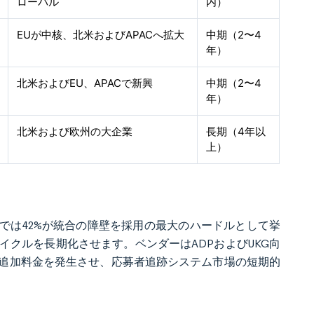
ローバル
内）
EUが中核、北米およびAPACへ拡大
中期（2〜4
年）
北米およびEU、APACで新興
中期（2〜4
年）
北米および欧州の大企業
長期（4年以
上）
調査では42%が統合の障壁を採用の最大のハードルとして挙
クルを長期化させます。ベンダーはADPおよびUKG向
追加料金を発生させ、応募者追跡システム市場の短期的