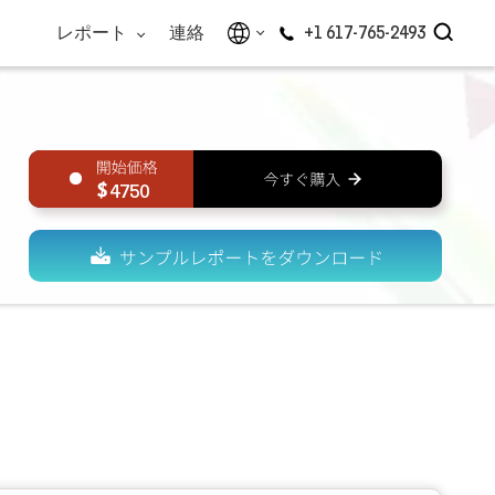
レポート
連絡
+1 617-765-2493
4750