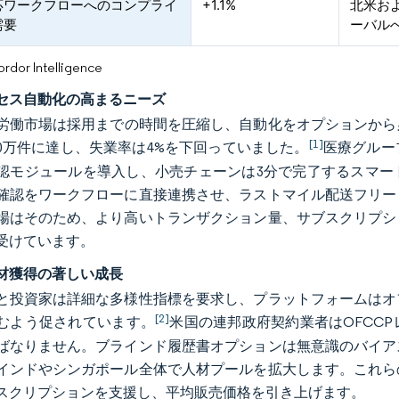
応ワークフローへのコンプライ
+1.1%
北米および
需要
ーバル
or Intelligence
セス自動化の高まるニーズ
労働市場は採用までの時間を圧縮し、自動化をオプションから必
[1]
50万件に達し、失業率は4%を下回っていました。
医療グルー
認モジュールを導入し、小売チェーンは3分で完了するスマー
確認をワークフローに直接連携させ、ラストマイル配送フリー
場はそのため、より高いトランザクション量、サブスクリプシ
受けています。
材獲得の著しい成長
と投資家は詳細な多様性指標を要求し、プラットフォームはオ
[2]
むよう促されています。
米国の連邦政府契約業者はOFCC
ばなりません。ブラインド履歴書オプションは無意識のバイア
インドやシンガポール全体で人材プールを拡大します。これら
スクリプションを支援し、平均販売価格を引き上げます。