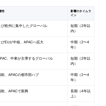
連性
影響のタイムラ
イン
よび欧州に集中したグローバル
短期（2年以
内）
びEUが中核、APACへ拡大
中期（2〜4
年）
APAC、中東が主導するグローバル
短期（2年以
内）
欧、APACの都市部ハブ
中期（2〜4
年）
欧、APACで新興
長期（4年以
上）