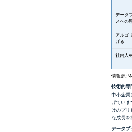
データ
スへの
アルゴ
げる
社内人
情報源: Mord
技術的専
中小企業
げていま
けのプリ
な成長を
データプ