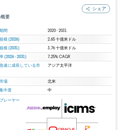
シェア
場概要
期間
2020 - 2031
模 (2026)
2.65 十億米ドル
模 (2031)
3.76 十億米ドル
(2026 - 2031)
7.25% CAGR
急速に成長している市
アジア太平洋
.0の表示が必要です。
市場
北米
集中度
中
 Mordor Intelligence。再利用にはCC BY 4.0の表示が必要です。
プレーヤー