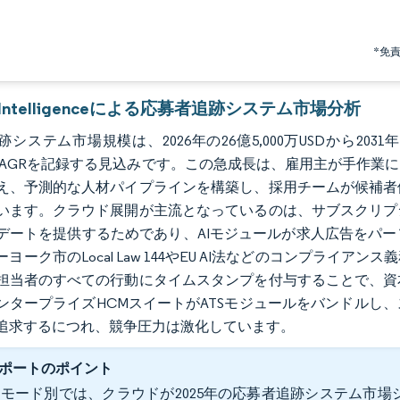
*免
r Intelligenceによる応募者追跡システム市場分析
システム市場規模は、2026年の26億5,000万USDから2031年に
%のCAGRを記録する見込みです。この急成長は、雇用主が手作
え、予測的な人材パイプラインを構築し、採用チームが候補者
います。クラウド展開が主流となっているのは、サブスクリプ
デートを提供するためであり、AIモジュールが求人広告をパ
ヨーク市のLocal Law 144やEU AI法などのコンプラ
担当者のすべての行動にタイムスタンプを付与することで、資
ンタープライズHCMスイートがATSモジュールをバンドルし
追求するにつれ、競争圧力は激化しています。
ポートのポイント
モード別では、クラウドが2025年の応募者追跡システム市場シ