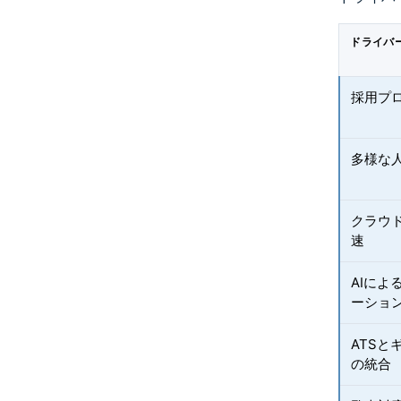
ドライバ
採用プ
多様な
クラウ
速
AIに
ーショ
ATS
の統合