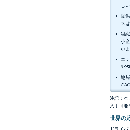
し
提供
スは
組織
小企
い
エン
9.
地域
CA
注記：本レ
入手可能
世界の
ドライバ