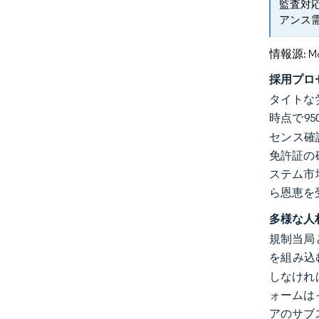
監査対
アンス
情報源: Mord
採用プロ
タイトな
時点で9
センス確
免許証の
ステム市
ら恩恵を
多様な人
規制当局
を組み込
しなけれ
ォームは
アのサブ