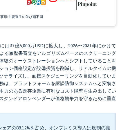
責事項:主要選手の並び順不同
は37億6,000万USDに拡大し、2026〜2031年にかけて
業による履歴書審査をアルゴリズムベースのスクリーニング
体験のオーケストレーションへとシフトしていることを
ション価格設定が設備投資を削減し、リアルタイムの機
ーソナライズし、面接スケジューリングを自動化していま
イアンス義務は、プラットフォームを訴訟防御システムへと変貌さ
本力のある既存企業に有利なコスト障壁を生み出してい
、スタンドアロンベンダーが価格競争力を守るために垂直
ェアの88.12%を占め、オンプレミス導入は規制の厳