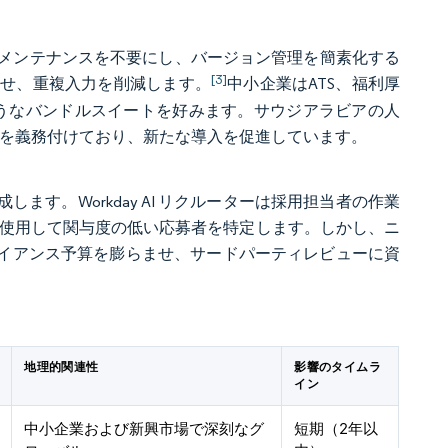
ーバーメンテナンスを不要にし、バージョン管理を簡素化する
[3]
と同期させ、重複入力を削減します。
中小企業はATS、福利厚
のようなバンドルスイートを好みます。サウジアラビアの人
ムを義務付けており、新たな導入を促進しています。
す。Workday AI リクルーターは採用担当者の作業
感情分析を使用して関与度の低い応募者を特定します。しかし、ニ
ンプライアンス予算を膨らませ、サードパーティレビューに資
地理的関連性
影響のタイムラ
イン
中小企業および新興市場で深刻なグ
短期（2年以