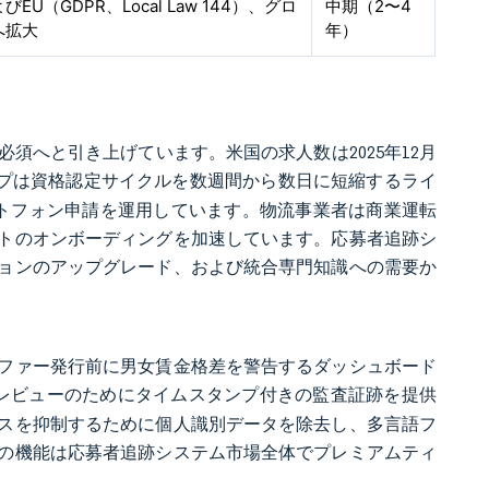
EU（GDPR、Local Law 144）、グロ
中期（2〜4
へ拡大
年）
須へと引き上げています。米国の求人数は2025年12月
プは資格認定サイクルを数週間から数日に短縮するライ
トフォン申請を運用しています。物流事業者は商業運転
トのオンボーディングを加速しています。応募者追跡シ
ョンのアップグレード、および統合専門知識への需要か
ファー発行前に男女賃金格差を警告するダッシュボード
Pレビューのためにタイムスタンプ付きの監査証跡を提供
スを抑制するために個人識別データを除去し、多言語フ
の機能は応募者追跡システム市場全体でプレミアムティ