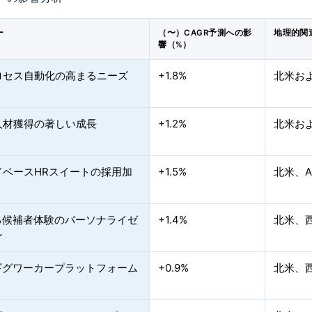
ー
（〜）CAGR予測への影
地理的関
響（%）
ロセス自動化の高まるニーズ
+1.8%
北米お
人材獲得の著しい成長
+1.2%
北米およ
ドベースHRスイートの採用加
+1.5%
北米、
よる候補者体験のパーソナライゼ
+1.4%
北米、西
ン
とギグワーカープラットフォーム
+0.9%
北米、西