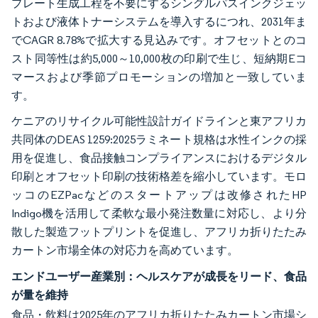
プレート生成工程を不要にするシングルパスインクジェッ
トおよび液体トナーシステムを導入するにつれ、2031年ま
でCAGR 8.78%で拡大する見込みです。オフセットとのコ
スト同等性は約5,000～10,000枚の印刷で生じ、短納期Eコ
マースおよび季節プロモーションの増加と一致していま
す。
ケニアのリサイクル可能性設計ガイドラインと東アフリカ
共同体のDEAS 1259:2025ラミネート規格は水性インクの採
用を促進し、食品接触コンプライアンスにおけるデジタル
印刷とオフセット印刷の技術格差を縮小しています。モロ
ッコのEZPacなどのスタートアップは改修されたHP
Indigo機を活用して柔軟な最小発注数量に対応し、より分
散した製造フットプリントを促進し、アフリカ折りたたみ
カートン市場全体の対応力を高めています。
エンドユーザー産業別：ヘルスケアが成長をリード、食品
が量を維持
食品・飲料は2025年のアフリカ折りたたみカートン市場シ