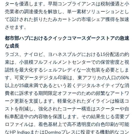
ターを優遇します。早期コンプライアンスは税制優遇と小
売業者の調達優先を解放し、単一素材ソリューションとし
て設計された折りたたみカートンの市場シェア獲得を加速
させます。
都市部ハブにおけるクイックコマースダークストアの急速
な成長
ラゴス、ナイロビ、ヨハネスブルグにおける15分配送の約
束は、小規模フルフィルメントセンターでの保管密度と視
認性を最大化するシェルフレディな一次包装を必要としま
す。可変データデジタル印刷は、東アフリカの人口の50%
以上が25歳未満であるという若くデジタルネイティブな消
費者に訴求する期間限定オファーのための頻繁なアートワ
ーク更新を支援します。軽量化されたダイラインは輸送コ
ストを削減し、強化されたコーナー構造はスクーターや自
転車配送中の内容物を保護します。その結果生じる需要プ
ロファイルは、着色基材上で高不透明度の白色印刷が可能
なHP IndigoまたはDominoプレスに投資する機動的なコン