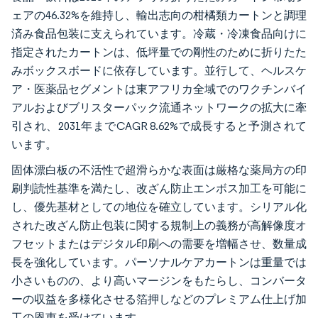
ェアの46.32%を維持し、輸出志向の柑橘類カートンと調理
済み食品包装に支えられています。冷蔵・冷凍食品向けに
指定されたカートンは、低坪量での剛性のために折りたた
みボックスボードに依存しています。並行して、ヘルスケ
ア・医薬品セグメントは東アフリカ全域でのワクチンバイ
アルおよびブリスターパック流通ネットワークの拡大に牽
引され、2031年までCAGR 8.62%で成長すると予測されて
います。
固体漂白板の不活性で超滑らかな表面は厳格な薬局方の印
刷判読性基準を満たし、改ざん防止エンボス加工を可能に
し、優先基材としての地位を確立しています。シリアル化
された改ざん防止包装に関する規制上の義務が高解像度オ
フセットまたはデジタル印刷への需要を増幅させ、数量成
長を強化しています。パーソナルケアカートンは重量では
小さいものの、より高いマージンをもたらし、コンバータ
ーの収益を多様化させる箔押しなどのプレミアム仕上げ加
工の恩恵を受けています。