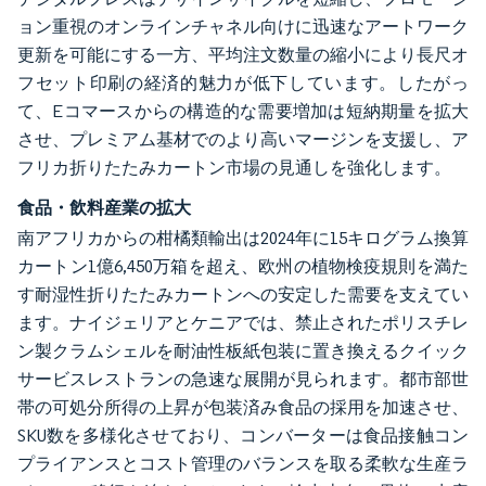
ョン重視のオンラインチャネル向けに迅速なアートワーク
更新を可能にする一方、平均注文数量の縮小により長尺オ
フセット印刷の経済的魅力が低下しています。したがっ
て、Eコマースからの構造的な需要増加は短納期量を拡大
させ、プレミアム基材でのより高いマージンを支援し、ア
フリカ折りたたみカートン市場の見通しを強化します。
食品・飲料産業の拡大
南アフリカからの柑橘類輸出は2024年に15キログラム換算
カートン1億6,450万箱を超え、欧州の植物検疫規則を満た
す耐湿性折りたたみカートンへの安定した需要を支えてい
ます。ナイジェリアとケニアでは、禁止されたポリスチレ
ン製クラムシェルを耐油性板紙包装に置き換えるクイック
サービスレストランの急速な展開が見られます。都市部世
帯の可処分所得の上昇が包装済み食品の採用を加速させ、
SKU数を多様化させており、コンバーターは食品接触コン
プライアンスとコスト管理のバランスを取る柔軟な生産ラ