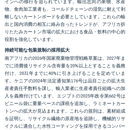
インへの移行を迫られています。輸出志向の果物、水産
物、食肉加工業者も、コールドチェーンの湿気に耐えて剥
離しないカートンボードを必要としています。これらの輸
出と国内消費の相互に絡み合ったトレンドが、アフリカ折
りたたみカートン市場の拡大における食品・飲料の中心的
役割を強化しています。
持続可能な包装規制の採用拡大
南アフリカの2026年国家廃棄物管理戦略草案は、2027年ま
でに消費後リサイクル含有量を20%以上とすることを義務
付け、2031年までに40%に引き上げることを定めていま
す。ケニアの2024年法定通知第176号は品目ごとの拡大生
産者責任手数料を課し、輸入業者に生産者責任組織への加
入を義務付けています。エジプトの2025年政令第662号は
ビニール袋に重量ベースの課税を追加し、ラミネートカー
トンへの拡大が見込まれます。これらの規則は、素材組成
を証明し、リサイクル繊維の原産地を追跡し、機械的リサ
イクルに適合した水性コーティングを採用できるコンバー