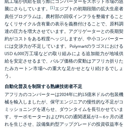
紙工場が供給を競う際にコンバーターをスポット市場の急
[1]
騰にさらしています。
エジプトの初期段階の拡大生産者
責任プログラムは、農村部の回収インフラを整備すること
なくリサイクル含有量の表示を義務付けることで、原料調
達の圧力を増大させています。アグリゲーターとの長期契
約がコストをある程度ヘッジしますが、中小コンバーター
には交渉力が不足しています。Polymartのラゴスにおける
USD 6,000万工場などの取り組みによる追加能力が地域供
給を安定させるまで、パルプ価格の変動はアフリカ折りた
たみカートン市場への重大な足かせとなり続けるでしょ
う。
自動化普及を制限する熟練技術者不足
アフリカのコンバーターは2024年に約15億米ドルの包装機
械を輸入しましたが、保守エンジニアの慢性的な不足がコ
ミッショニングを遅らせ、ダウンタイムを長引かせていま
す。サーボモーターおよびPLCの通関遅延が3～6ヶ月の遅
れを生じさせ、設備集約型アップグレードの投資収益率を