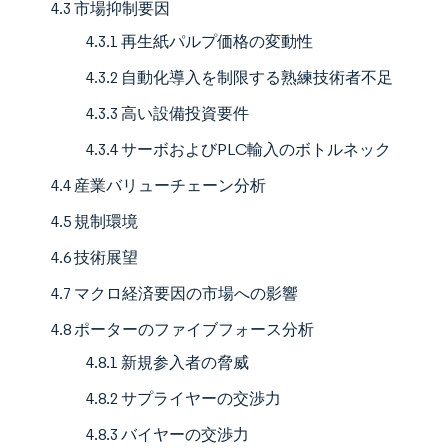
4.3 市場抑制要因
4.3.1 再生紙パルプ価格の変動性
4.3.2 自動化導入を制限する熟練技術者不足
4.3.3 高い設備投資要件
4.3.4 サーボおよびPLC輸入のボトルネック
4.4 産業バリューチェーン分析
4.5 規制環境
4.6 技術展望
4.7 マクロ経済要因の市場への影響
4.8 ポーターのファイブフォース分析
4.8.1 新規参入者の脅威
4.8.2 サプライヤーの交渉力
4.8.3 バイヤーの交渉力