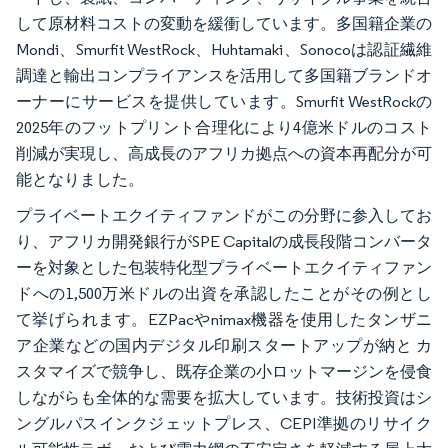
して原材料コストの変動を緩衝しています。多国籍企業の
Mondi、Smurfit WestRock、Huhtamaki、Sonocoは認証繊維
調達と輸出コンプライアンスを活用して多国籍ブランドオ
ーナーにサービスを提供しています。Smurfit WestRockの
2025年のフットプリント合理化により4億米ドルのコスト
削減が実現し、高成長のアフリカ拠点への資本再配分が可
能となりました。
プライベートエクイティファンドがこの分野に参入してお
り、アフリカ開発銀行がSPE Capitalの成長段階コンバータ
ーを対象とした包装特化型プライベートエクイティファン
ドへの1,500万米ドルの出資を承認したことがその例とし
て挙げられます。EZPacやnimax機器を使用したタンザニ
ア企業などの国内デジタル印刷スタートアップが納と カ
スタマイズで競争し、既存企業の小ロットマージンを侵食
しながらも全体的な需要を拡大しています。技術投資はシ
ングルパスインクジェットプレス、CEPI準拠のリサイク