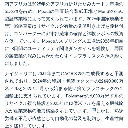
南アフリカは2025年のアフリカ折りたたみカートン市場の
51.63%を占め、Mpactの垂直統合製紙工場とMondiのFSC
認証林業地によって支えられています。2026年国家廃棄物
管理戦略草案はリサイクル含有量の閾値引き上げを義務付
け、コンバーターに都市部繊維の確保と試験ラボへの投資
を促しています。Mpactのスプリングス工場は2025年初頭
に18日間のユーティリティ関連ダンタイムを経験し、同国
の製造業の深みにもかかわらずインフラリスクを浮き彫り
にしました。
ナイジェリアは2031年までCAGR 8.25%で成長すると予測
されており、2024年の印刷・包装セクターの22億8,000万
米ドルと2025年1月から始まる使い捨てプラスチックの全
国禁止に支えられています。Polysmartの6,000万米ドルの
リサイクル複合施設と2025年に12億米ドルを超える機械輸
[3]
入が産業規模の能力構築を示しています。
しかし、熟練
労働者不足が依然として自動化の普及を制約し、生産性向
上を緩和しています。