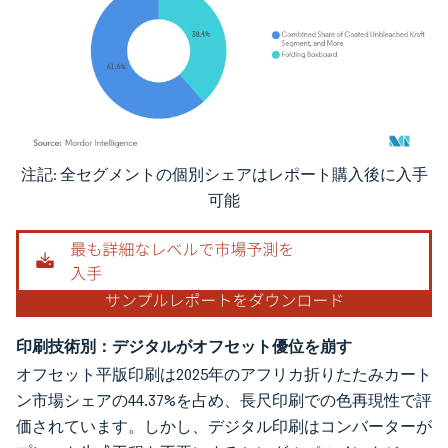
注記: 全セグメントの個別シェアはレポート購入後に入手
画像 © Mordor Intelligence。再利用にはCC BY 4.0の表示が必要です。
可能
印刷技術別：デジタルがオフセット優位を崩す
オフセット平版印刷は2025年のアフリカ折りたたみカート
ン市場シェアの44.37%を占め、長尺印刷での色再現性で評
価されています。しかし、デジタル印刷はコンバーターが