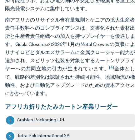
ル可能性ラボ、および電力網の不安定さを軽減する屋上太
陽光発電システムに集中しています。
南アフリカのリサイクル含有量規則とケニアの拡大生産者
責任手数料へのコンプライアンスは、文書化された素材出
所と生産者責任組織への加入を持つプレイヤーを優遇しま
す。Guala Closuresの2026年1月のMetal Crownsの買収によ
りナイロビとダルエスサラームに金属クロージャー能力が
追加され、スピリッツ包装を対象とするカートンサプライ
[4]
ヤーへの共同立地の引力が生まれています。
全体とし
て、戦略的差別化は認証された持続可能性、地域物流の機
動性、および自動化アップグレードのための資本アクセス
にかかっています。
アフリカ折りたたみカートン産業リーダー
Arabian Packaging Ltd.
Tetra Pak International SA