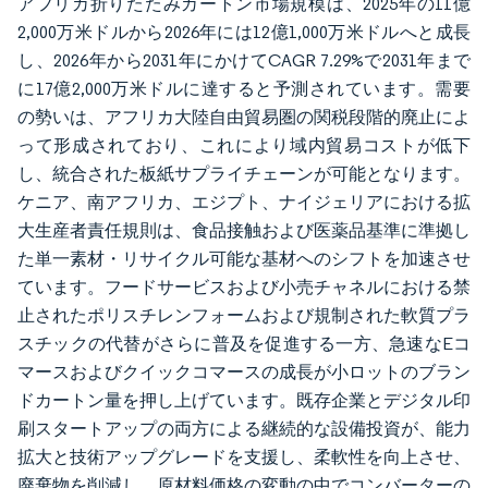
アフリカ折りたたみカートン市場規模は、2025年の11億
2,000万米ドルから2026年には12億1,000万米ドルへと成長
し、2026年から2031年にかけてCAGR 7.29%で2031年まで
に17億2,000万米ドルに達すると予測されています。需要
の勢いは、アフリカ大陸自由貿易圏の関税段階的廃止によ
って形成されており、これにより域内貿易コストが低下
し、統合された板紙サプライチェーンが可能となります。
ケニア、南アフリカ、エジプト、ナイジェリアにおける拡
大生産者責任規則は、食品接触および医薬品基準に準拠し
た単一素材・リサイクル可能な基材へのシフトを加速させ
ています。フードサービスおよび小売チャネルにおける禁
止されたポリスチレンフォームおよび規制された軟質プラ
スチックの代替がさらに普及を促進する一方、急速なEコ
マースおよびクイックコマースの成長が小ロットのブラン
ドカートン量を押し上げています。既存企業とデジタル印
刷スタートアップの両方による継続的な設備投資が、能力
拡大と技術アップグレードを支援し、柔軟性を向上させ、
廃棄物を削減し、原材料価格の変動の中でコンバーターの