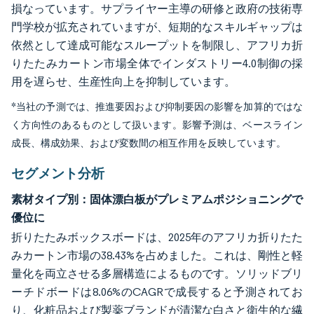
損なっています。サプライヤー主導の研修と政府の技術専
門学校が拡充されていますが、短期的なスキルギャップは
依然として達成可能なスループットを制限し、アフリカ折
りたたみカートン市場全体でインダストリー4.0制御の採
用を遅らせ、生産性向上を抑制しています。
*当社の予測では、推進要因および抑制要因の影響を加算的ではな
く方向性のあるものとして扱います。影響予測は、ベースライン
成長、構成効果、および変数間の相互作用を反映しています。
セグメント分析
素材タイプ別：固体漂白板がプレミアムポジショニングで
優位に
折りたたみボックスボードは、2025年のアフリカ折りたた
みカートン市場の38.43%を占めました。これは、剛性と軽
量化を両立させる多層構造によるものです。ソリッドブリ
ーチドボードは8.06%のCAGRで成長すると予測されてお
り、化粧品および製薬ブランドが清潔な白さと衛生的な繊