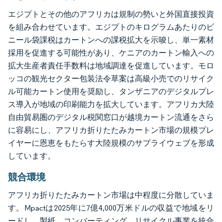
エジプトとその他のアフリカは規制の勢いと外国直接投資
を組み合わせています。エジプトのキログラムあたりのビ
ニール袋課税はカートンへの課税拡大を示唆し、単一素材
採用を促進する可能性があり、ケニアのカートン輸入への
拡大生産者責任手数料は地域調達を促進しています。モロ
ッコの観光セクター包装法令草案は高級小売でのリサイク
ル可能カートン使用を奨励し、タンザニアのデジタルプレ
ス導入が地域の印刷能力を拡大しています。アフリカ大陸
自由貿易圏のデジタル税関窓口が越境カートン流通をさら
に容易にし、アフリカ折りたたみカートン市場の規模プレ
イヤーに恩恵をもたらす大陸規模のサプライウェブを形成
しています。
競合環境
アフリカ折りたたみカートン市場は中程度に分散していま
す。Mpactは2025年に7億4,000万米ドルの収益で地域をリ
ードし、製紙、コンバーティング、リサイクル事業を統合