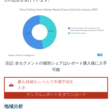
注記: 全セグメントの個別シェアはレポート購入後に入手
画像 © Mordor Intelligence。再利用にはCC BY 4.0の表示が必要です。
可能
地域分析