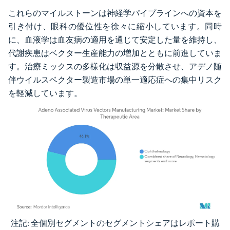
これらのマイルストーンは神経学パイプラインへの資本を
引き付け、眼科の優位性を徐々に縮小しています。同時
に、血液学は血友病の適用を通じて安定した量を維持し、
代謝疾患はベクター生産能力の増加とともに前進していま
す。治療ミックスの多様化は収益源を分散させ、アデノ随
伴ウイルスベクター製造市場の単一適応症への集中リスク
を軽減しています。
注記: 全個別セグメントのセグメントシェアはレポート購
画像 © Mordor Intelligence。再利用にはCC BY 4.0の表示が必要です。