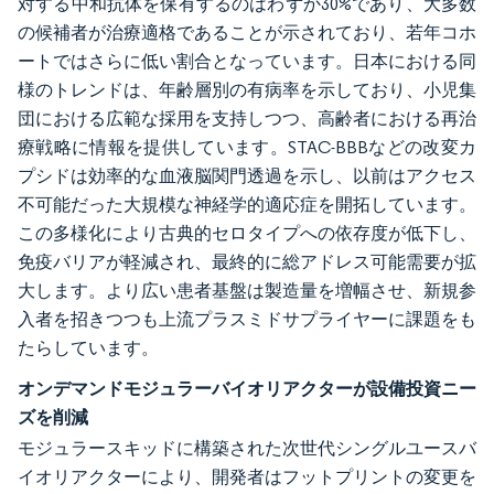
対する中和抗体を保有するのはわずか30%であり、大多数
の候補者が治療適格であることが示されており、若年コホ
ートではさらに低い割合となっています。日本における同
様のトレンドは、年齢層別の有病率を示しており、小児集
団における広範な採用を支持しつつ、高齢者における再治
療戦略に情報を提供しています。STAC-BBBなどの改変カ
プシドは効率的な血液脳関門透過を示し、以前はアクセス
不可能だった大規模な神経学的適応症を開拓しています。
この多様化により古典的セロタイプへの依存度が低下し、
免疫バリアが軽減され、最終的に総アドレス可能需要が拡
大します。より広い患者基盤は製造量を増幅させ、新規参
入者を招きつつも上流プラスミドサプライヤーに課題をも
たらしています。
オンデマンドモジュラーバイオリアクターが設備投資ニー
ズを削減
モジュラースキッドに構築された次世代シングルユースバ
イオリアクターにより、開発者はフットプリントの変更を