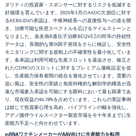
ダリティの投資家・スポンサーに対するリスクを低減する
好循環を育んでいます。2025年3月のAADC欠損症に対す
るKEBILIDIの承認は、中枢神経系への直接投与への道を開
き、治療可能な疾患スペクトルを広げるマイルストーンと
なりました。血友病B遺伝子治療BEQVEZの同等の持続性
データは、長期的な第IX因子発現をさらに検証し、安全性
モニタリングに関する規制上の不確実性を最小化していま
す。各承認は利用可能な生産スロットを逼迫させ、確立さ
れたCDMOのスロットに対するプレミアム価格設定を促
し、生産能力保有者間の統合を激化させています。需要の
追い風は、安全性の実績と免疫特権的な解剖学的構造が迅
速な市場参入承認を可能にする眼科において最も顕著であ
り、現在収益の46.78%を占めています。これらの実証事例
は総じて投資家心理を高め、パイプラインの幅を強化し、
アデノ随伴ウイルスベクター製造市場を今十年末までに生
産能力不足へと向かわせています。
mRNAワクチンメーカーがAAV向けに生産能力を転用