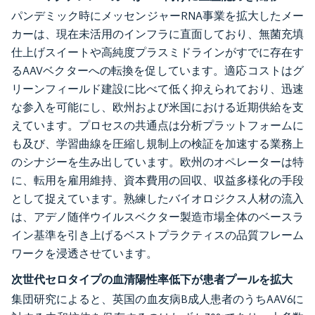
パンデミック時にメッセンジャーRNA事業を拡大したメー
カーは、現在未活用のインフラに直面しており、無菌充填
仕上げスイートや高純度プラスミドラインがすでに存在す
るAAVベクターへの転換を促しています。適応コストはグ
リーンフィールド建設に比べて低く抑えられており、迅速
な参入を可能にし、欧州および米国における近期供給を支
えています。プロセスの共通点は分析プラットフォームに
も及び、学習曲線を圧縮し規制上の検証を加速する業務上
のシナジーを生み出しています。欧州のオペレーターは特
に、転用を雇用維持、資本費用の回収、収益多様化の手段
として捉えています。熟練したバイオロジクス人材の流入
は、アデノ随伴ウイルスベクター製造市場全体のベースラ
イン基準を引き上げるベストプラクティスの品質フレーム
ワークを浸透させています。
次世代セロタイプの血清陽性率低下が患者プールを拡大
集団研究によると、英国の血友病B成人患者のうちAAV6に