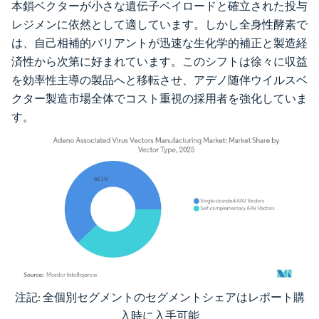
本鎖ベクターが小さな遺伝子ペイロードと確立された投与
レジメンに依然として適しています。しかし全身性酵素で
は、自己相補的バリアントが迅速な生化学的補正と製造経
済性から次第に好まれています。このシフトは徐々に収益
を効率性主導の製品へと移転させ、アデノ随伴ウイルスベ
クター製造市場全体でコスト重視の採用者を強化していま
す。
注記: 全個別セグメントのセグメントシェアはレポート購
画像 © Mordor Intelligence。再利用にはCC BY 4.0の表示が必要です。
入時に入手可能