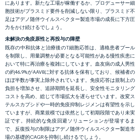
にあります。新たな工場が稼働するか、プロデューサー細
胞技術がプラスミド要件を削減しない限り、プラスミド不
足はアデノ随伴ウイルスベクター製造市場の成長に下方圧
力をかけ続けるでしょう。
未解決の免疫原性と再投与の障壁
既存の中和抗体と治療後のT細胞応答は、適格患者プール
を制限し、用量調整が必要となる可能性がある慢性疾患に
おいて特に再治療を複雑にしています。血友病の成人男性
の約46.9%がAAV8に対する抗体を保有しており、候補者の
ほぼ半数が事実上除外されています。免疫応答は規制上の
負担を増加させ、追跡期間を延長し、安全性モニタリング
コストを高め、総じて市場拡大を遅らせています。改変ス
テルスカプシドや一時的免疫抑制レジメンは有望性を示し
ていますが、商業規模では依然として初期段階であり未実
証です。持続的な免疫回避ソリューションが登場するま
で、反復投与の制限はアデノ随伴ウイルスベクター製造市
場の基礎的CAGRを抑制し続けるでしょう。