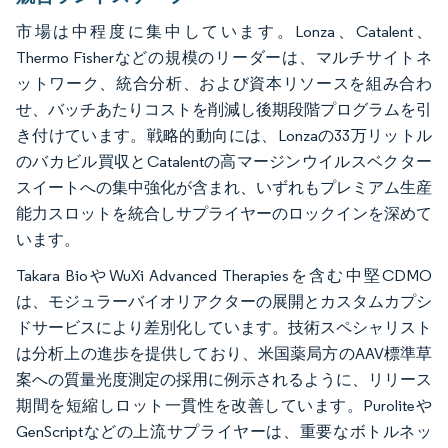
市場は中程度に集中しています。Lonza、Catalent、
Thermo Fisherなどの規模のリーダーは、マルチサイトネ
ットワーク、統合分析、および資本リソースを組み合わ
せ、バッチあたりコストを削減し後期段階プログラムを引
き付けています。戦略的動向には、Lonzaの33万リットル
のバカビル買収とCatalentの高マージンウイルスベクター
スイートへの集中強化が含まれ、いずれもプレミアム生産
能力スロットを統合しサプライヤーのロックインを深めて
います。
Takara BioやWuXi Advanced Therapiesを含む中堅CDMO
は、モジュラーバイオリアクターの展開とカスタムカプシ
ドサービスにより差別化しています。技術スペシャリスト
は分析上の進歩を提供しており、米国薬局方のAAV標準草
案への質量光度測定の採用に例示されるように、リリース
期間を短縮しロット一貫性を改善しています。Puroliteや
GenScriptなどの上流サプライヤーは、重要なボトルネッ