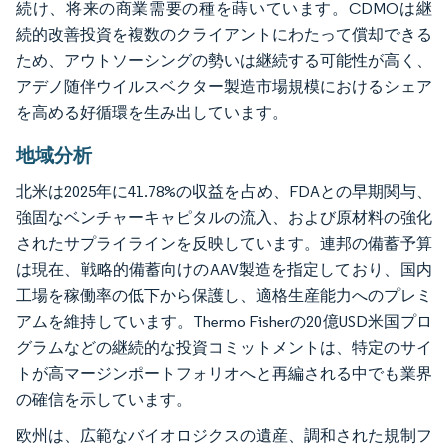
続け、将来の商業需要の種を蒔いています。CDMOは継
続的改善投資を複数のクライアントにわたって償却できる
ため、アウトソーシングの勢いは継続する可能性が高く、
アデノ随伴ウイルスベクター製造市場規模におけるシェア
を高める好循環を生み出しています。
地域分析
北米は2025年に41.78%の収益を占め、FDAとの早期関与、
強固なベンチャーキャピタルの流入、および原材料の強化
されたサプライラインを反映しています。連邦の備蓄予算
は現在、戦略的備蓄向けのAAV製造を指定しており、国内
工場を稼働率の低下から保護し、適格生産能力へのプレミ
アムを維持しています。Thermo Fisherの20億USD米国プロ
グラムなどの継続的な投資コミットメントは、特定のサイ
トが高マージンポートフォリオへと再編される中でも業界
の確信を示しています。
欧州は、広範なバイオロジクスの遺産、調和された規制フ