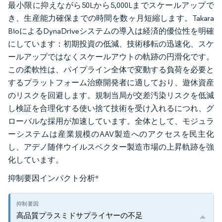
最小限に抑えながら50Lから5,000Lまでスケールアップで
き、生産能力確保までの時間を数ヶ月短縮します。Takara
BioによるDynaDriveシステムの導入は経済的優位性を明確
にしています：初期投資の低減、技術移転の迅速化、スケ
ールアップではなくスケールアウトの軌跡の円滑化です。
この柔軟性は、パイプライン全体で変動する負荷を必要と
するプラットフォーム治療開発者に適しており、遊休資産
のリスクを回避します。規制当局が交差汚染リスクを低減
し検証を合理化する使い捨て技術を受け入れるにつれ、グ
ローバルな採用が加速しています。全体として、モジュラ
ーシステムは産業規模のAAV製造へのアクセスを民主化
し、アデノ随伴ウイルスベクター製造市場の上昇軌跡を強
化しています。
抑制要因インパクト分析
*
高品質プラスミドサプライヤーの不足