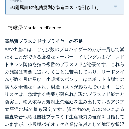
EU附属書1の無菌規則が製造コストを引き上げ
情報源: Mordor Intelligence
高品質プラスミドサプライヤーの不足
AAV生産には、ごく少数のプロバイダーのみが一貫して満
たすことができる厳格なスーパーコイリングおよびエンド
トキシン閾値を持つ複数のプラスミドが必要です。これら
の施設は需要に追いつくことに苦労しており、リードタイ
ムが数ヶ月に及び、小規模スポンサーはスポット市場での
購入を余儀なくされ、製造コストが膨らんでいます。この
リスクは、急増する需要が限られた現地プラスミド能力と
衝突し、輸入依存と規制上の遅延を生み出しているアジア
太平洋地域で最も深刻です。資本力のあるCDMOによる
垂直統合戦略は自社プラスミド生産能力の確保を目指して
いますが、小規模バイオテク企業は依然として脆弱な状況