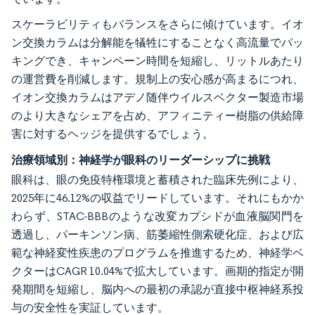
スケーラビリティもバランスをさらに傾けています。イオ
ン交換カラムは分解能を犠牲にすることなく高流量でパッ
キングでき、キャンペーン時間を短縮し、リットルあたり
の運営費を削減します。規制上の安心感が高まるにつれ、
イオン交換カラムはアデノ随伴ウイルスベクター製造市場
のより大きなシェアを占め、アフィニティー樹脂の供給障
害に対するヘッジを提供するでしょう。
治療領域別：神経学が眼科のリーダーシップに挑戦
眼科は、眼の免疫特権環境と蓄積された臨床先例により、
2025年に46.12%の収益でリードしています。それにもかか
わらず、STAC-BBBのような改変カプシドが血液脳関門を
透過し、パーキンソン病、筋萎縮性側索硬化症、および広
範な神経変性疾患のプログラムを推進するため、神経学ベ
クターはCAGR 10.04%で拡大しています。画期的指定が開
発期間を短縮し、脳内への最初の承認が直接中枢神経系投
与の安全性を実証しています。