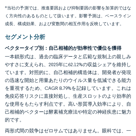
*当社の予測では、推進要因および抑制要因の影響を加算的ではな
く方向性のあるものとして扱います。影響予測は、ベースライン
成長、構成効果、および変数間の相互作用を反映しています。
セグメント分析
ベクタータイプ別：自己相補的が効率性で優位を獲得
一本鎖形式は、過去の臨床データと広範な規制上の親しみ
やすさに支えられ、2025年に62.12%の収益シェアを維持し
ています。対照的に、自己相補的構造体は、開発者が発現
の迅速な開始と用量あたりのウイルス量を低減できる能力
を重視するため、CAGR 8.79%を記録しています。これは
免疫応答リスクに直接対処し、生産スロットのより効率的
な使用をもたらす利点です。高い形質導入効率により、自
己相補的ベクターは酵素補充療法や特定の神経疾患に魅力
的です。
両形式間の競争はゼロサムではありません。眼科では、一