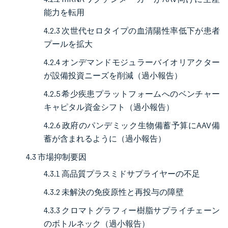
能力を転用
4.2.3 次世代セロタイプの血清陽性率低下が患者
プールを拡大
4.2.4 オンデマンドモジュラーバイオリアクター
が設備投資ニーズを削減（過小報告）
4.2.5 希少疾患プラットフォームへのベンチャー
キャピタル資金シフト（過小報告）
4.2.6 政府のパンデミック生物備蓄予算にAAV備
蓄が含まれるように（過小報告）
4.3 市場抑制要因
4.3.1 高品質プラスミドサプライヤーの不足
4.3.2 未解決の免疫原性と再投与の障壁
4.3.3 クロマトグラフィー樹脂サプライチェーン
のボトルネック（過小報告）