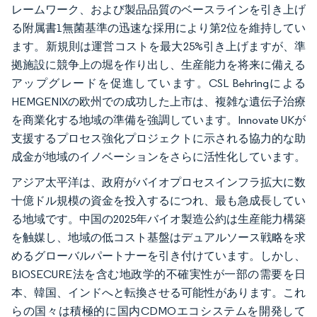
レームワーク、および製品品質のベースラインを引き上げ
る附属書1無菌基準の迅速な採用により第2位を維持してい
ます。新規則は運営コストを最大25%引き上げますが、準
拠施設に競争上の堀を作り出し、生産能力を将来に備える
アップグレードを促進しています。CSL Behringによる
HEMGENIXの欧州での成功した上市は、複雑な遺伝子治療
を商業化する地域の準備を強調しています。Innovate UKが
支援するプロセス強化プロジェクトに示される協力的な助
成金が地域のイノベーションをさらに活性化しています。
アジア太平洋は、政府がバイオプロセスインフラ拡大に数
十億ドル規模の資金を投入するにつれ、最も急成長してい
る地域です。中国の2025年バイオ製造公約は生産能力構築
を触媒し、地域の低コスト基盤はデュアルソース戦略を求
めるグローバルパートナーを引き付けています。しかし、
BIOSECURE法を含む地政学的不確実性が一部の需要を日
本、韓国、インドへと転換させる可能性があります。これ
らの国々は積極的に国内CDMOエコシステムを開発して