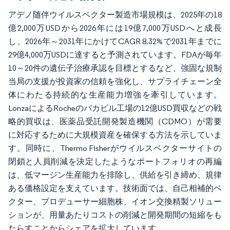
アデノ随伴ウイルスベクター製造市場規模は、2025年の18
億2,000万USDから2026年には19億7,000万USDへと成長
し、2026年～2031年にかけてCAGR 8.32%で2031年までに
29億4,000万USDに達すると予測されています。FDAが毎年
10～20件の遺伝子治療承認を目標とするなど、強固な規制
当局の支援が投資家の信頼を強化し、サプライチェーン全
体にわたる持続的な生産能力増強を牽引しています。
LonzaによるRocheのバカビル工場の12億USD買収などの戦
略的買収は、医薬品受託開発製造機関（CDMO）が需要
に対応するために大規模資産を確保する方法を示していま
す。同時に、Thermo Fisherがウイルスベクターサイトの
閉鎖と人員削減を決定したようなポートフォリオの再編
は、低マージン生産能力を排除し、供給を引き締め、規律
ある価格設定を支えています。技術面では、自己相補的ベ
クター、プロデューサー細胞株、イオン交換精製ソリュー
ションが、用量あたりコストの削減と開発期間の短縮をも
たらすことからシェアを拡大しています。