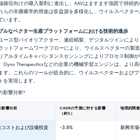
線維症向けの吸入製剤に進出し、AAVはますます強固で持続
れらの非腫瘍学的用途は収益源を多様化し、ウイルスベクター
ています。
ブルなベクター生産プラットフォームにおける技術的進歩
ユース型バイオリアクター、連続精製、デジタルツインにより
ラットフォームワークフローにより、ウイルスベクターの製造
リアルタイムキャパシタンスセンシングによりプロセス制御が
。Dyno Therapeuticsなどの企業の機械学習エンジン
ます。これらのツールが総合的に、ウイルスベクターおよびプ
トを実現します。
の影響分析
*
の影響分析
CAGRの予測に対する影響
地理的関連
（約%）
造コストおよび設備投資
-3.8%
新興市場