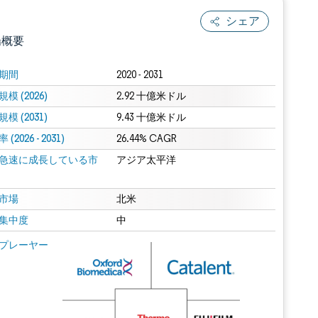
シェア
場概要
期間
2020 - 2031
模 (2026)
2.92 十億米ドル
模 (2031)
9.43 十億米ドル
(2026 - 2031)
26.44% CAGR
急速に成長している市
アジア太平洋
.0の表示が必要です。
市場
北米
集中度
中
 Mordor Intelligence。再利用にはCC BY 4.0の表示が必要です。
プレーヤー