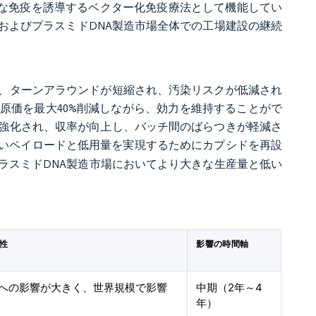
的な免疫を誘導するベクター化免疫療法として機能してい
およびプラスミドDNA製造市場全体での工場建設の継続
、ターンアラウンドが短縮され、汚染リスクが低減され
原価を最大40%削減しながら、効力を維持することがで
強化され、収率が向上し、バッチ間のばらつきが軽減さ
は、より高いペイロードと低用量を実現するためにカプシドを再設
ラスミドDNA製造市場においてより大きな生産量と低い
性
影響の時間軸
への影響が大きく、世界規模で影響
中期（2年～4
年）