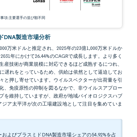
責事項:主要選手の並び順不同
スミドDNA製造市場分析
00万米ドルと推定され、2025年の23億1,000万米ドルか
2031年にかけて26.44%のCAGRで成長します。より多く
生産技術が商業規模に対応できるほど成熟するにつれ、
幅に遅れをとっているため、供給は依然として逼迫してお
次々と押し寄せています。ウイルスベクターが出荷量を引
化、免疫原性の抑制を図るなかで、非ウイルスアプロー
プを維持していますが、政府が地域バイオロジクスハブ
アジア太平洋が次の工場建設地として注目を集めていま
およびプラスミドDNA製造市場シェアの54.92%を占