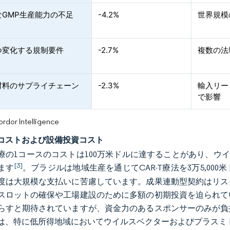
なGMP生産能力の不足
-4.2%
世界規模
つ変化する規制要件
-2.7%
複数の法
材料のサプライチェーン
-2.3%
輸入リー
で影響
or Intelligence
コストおよび設備投資コスト
療の1コースのコストは100万米ドルに達することがあり、ウ
[3]
ます
。ブラジルは地域生産を通じてCAR-T療法を3万5,0
度は大規模な支払いに苦慮しています。成果連動型契約はリス
スロットの確保や工場建設のために多額の初期投資を迫られて
らすと期待されていますが、資金力のあるスポンサーのみが負
は、特に低所得地域においてウイルスベクターおよびプラスミ