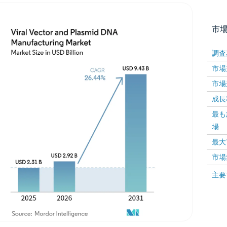
市
調査
市場規
市場規
成長率 
最も
場
画像 © Mordor Intelligence。再利用にはCC BY 4
最大
市場
画像 ©
主要