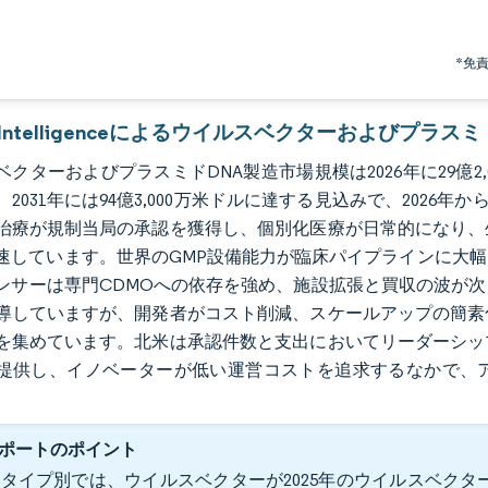
*免
or Intelligenceによるウイルスベクターおよびプラ
クターおよびプラスミドDNA製造市場規模は2026年に29億2,0
2031年には94億3,000万米ドルに達する見込みで、2026年から
治療が規制当局の承認を獲得し、個別化医療が日常的になり、
速しています。世界のGMP設備能力が臨床パイプラインに大
ンサーは専門CDMOへの依存を強め、施設拡張と買収の波が
導していますが、開発者がコスト削減、スケールアップの簡素
を集めています。北米は承認件数と支出においてリーダーシッ
提供し、イノベーターが低い運営コストを追求するなかで、
ポートのポイント
タイプ別では、ウイルスベクターが2025年のウイルスベクター