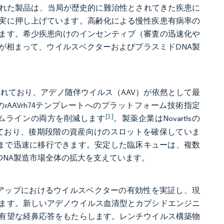
近承認された製品は、当局が歴史的に難治性とされてきた疾患に
実に押し上げています。高齢化による慢性疾患有病率の
ます。希少疾患向けのインセンティブ（審査の迅速化や
が相まって、ウイルスベクターおよびプラスミドDNA製
されており、アデノ随伴ウイルス（AAV）が依然として最
のrAAVrh74テンプレートへのプラットフォーム技術指定
[1]
ムラインの両方を削減します
。製薬企業はNovartisの
けており、後期段階の資産向けのスロットを確保していま
市まで迅速に移行できます。安定した臨床キューは、複数
DNA製造市場全体の拡大を支えています。
ールアップにおけるウイルスベクターの有効性を実証し、現
ます。新しいアデノウイルス血清型とカプシドエンジニ
有望な経鼻応答をもたらします。レンチウイルス構築物