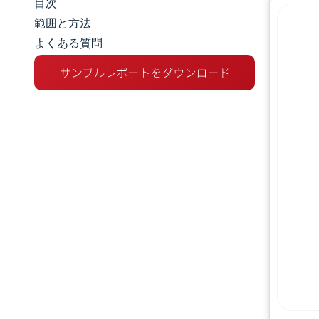
目次
市場規模とシェア
範囲と方法
よくある質問
市場分析
トレンドとインサイト
セグメント分析
地理分析
規制環境
バリューチェーン分析
競争環境
主要プレーヤー
機会と展望