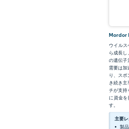
業界の動向
Mord
ウイルスベ
ら成長し、
の遺伝子
需要は加
り、スポ
き続き主
チが支持
に資金を
す。
主要レ
製品