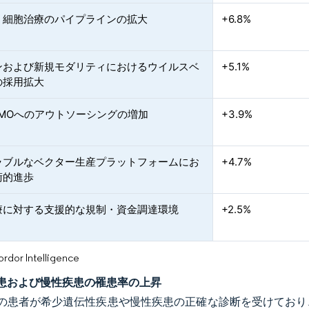
・細胞治療のパイプラインの拡大
+6.8%
ンおよび新規モダリティにおけるウイルスベ
+5.1%
の採用拡大
DMOへのアウトソーシングの増加
+3.9%
ラブルなベクター生産プラットフォームにお
+4.7%
術的進歩
療に対する支援的な規制・資金調達環境
+2.5%
or Intelligence
患および慢性疾患の罹患率の上昇
の患者が希少遺伝性疾患や慢性疾患の正確な診断を受けており