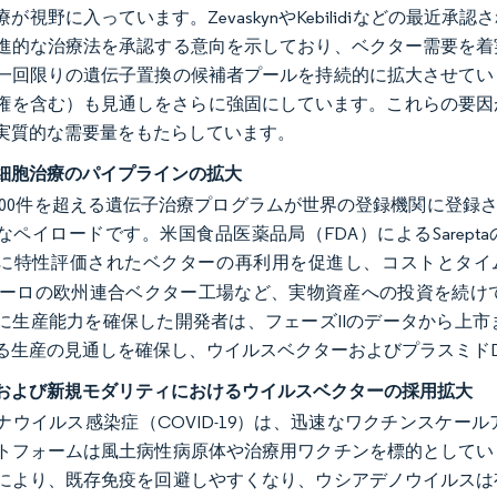
が視野に入っています。ZevaskynやKebilidiなどの最
進的な治療法を承認する意向を示しており、ベクター需要を着
一回限りの遺伝子置換の候補者プールを持続的に拡大させてい
権を含む）も見通しをさらに強固にしています。これらの要因
実質的な需要量をもたらしています。
細胞治療のパイプラインの拡大
,000件を超える遺伝子治療プログラムが世界の登録機関に登録
なペイロードです。米国食品医薬品局（FDA）によるSarepta
に特性評価されたベクターの再利用を促進し、コストとタイ
0万ユーロの欧州連合ベクター工場など、実物資産への投資を続
に生産能力を確保した開発者は、フェーズIIのデータから上
る生産の見通しを確保し、ウイルスベクターおよびプラスミド
および新規モダリティにおけるウイルスベクターの採用拡大
ナウイルス感染症（COVID-19）は、迅速なワクチンスケ
トフォームは風土病性病原体や治療用ワクチンを標的としてい
により、既存免疫を回避しやすくなり、ウシアデノウイルスは