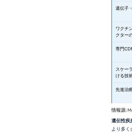
遺伝子
ワクチ
クター
専門C
スケー
ける技
先進治
情報源: Mord
遺伝性疾
より多く