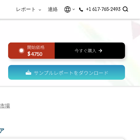
レポート
連絡
+1 617-765-2493
4750
造市場
ア