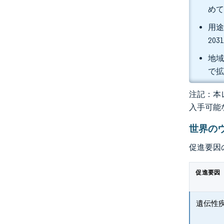
めて
用途
20
地域
で
注記：本レ
入手可能
世界の
促進要因
促進要因
遺伝性