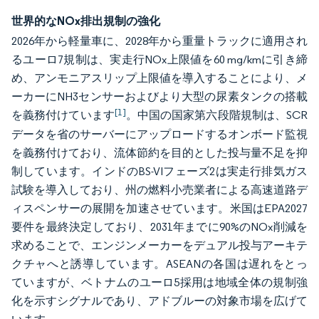
世界的なNOx排出規制の強化
2026年から軽量車に、2028年から重量トラックに適用され
るユーロ7規制は、実走行NOx上限値を60 mg/kmに引き締
め、アンモニアスリップ上限値を導入することにより、メ
ーカーにNH3センサーおよびより大型の尿素タンクの搭載
[1]
を義務付けています
。中国の国家第六段階規制は、SCR
データを省のサーバーにアップロードするオンボード監視
を義務付けており、流体節約を目的とした投与量不足を抑
制しています。インドのBS-VIフェーズ2は実走行排気ガス
試験を導入しており、州の燃料小売業者による高速道路デ
ィスペンサーの展開を加速させています。米国はEPA2027
要件を最終決定しており、2031年までに90%のNOx削減を
求めることで、エンジンメーカーをデュアル投与アーキテ
クチャへと誘導しています。ASEANの各国は遅れをとっ
ていますが、ベトナムのユーロ5採用は地域全体の規制強
化を示すシグナルであり、アドブルーの対象市場を広げて