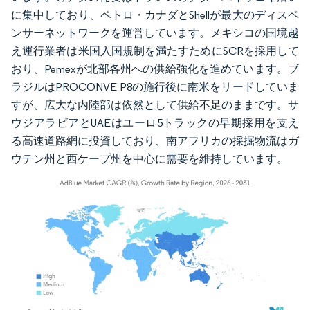
に集中しており、ペトロ・カナダとShellが最大のディスペ
ンサーネットワークを運営しています。メキシコの国境越
え運行業者は米国入国規制を満たすためにSCRを採用して
おり、Pemexが北部各州への供給強化を進めています。ブ
ラジルはPROCONVE P8の施行後に南米をリードしていま
すが、広大な内陸部は依然として供給不足のままです。サ
ウジアラビアとUAEはユーロ5トラックの早期採用を支え
る高速道路網に投資しており、南アフリカの採掘物流はガ
ウテン州と西ケープ州を中心に需要を維持しています。