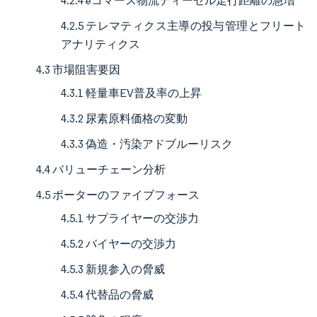
4.2.4 eコマース物流ディーゼル走行距離の急増
4.2.5 テレマティクス主導の投与管理とフリート
アナリティクス
4.3 市場阻害要因
4.3.1 軽量車EV普及率の上昇
4.3.2 尿素原料価格の変動
4.3.3 偽造・汚染アドブルーリスク
4.4 バリューチェーン分析
4.5 ポーターのファイブフォース
4.5.1 サプライヤーの交渉力
4.5.2 バイヤーの交渉力
4.5.3 新規参入の脅威
4.5.4 代替品の脅威