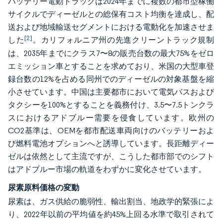
バッテリー電動トラックは2024年までに複数の都市型稼働
サイクルでディーゼルとの総保有コスト均衡を達成し、配
送および地域輸送セグメントにおける電動化を加速させま
[2]
した
。カリフォルニア州の先進クリーントラック規制
は、2035年までにクラス7〜8の販売台数の最大75%をゼロ
エミッション車とすることを求めており、米国の大型車登
録台数の12%を占める同州でのディーゼルの対象基盤を縮
小させています。中国は主要都市において電気バスおよび
タクシーを100%とすることを義務付け、3.5〜7.5トンクラ
スにおけるアドブルー需要を侵食しています。欧州の
CO2基準は、OEMを都市配送車両向けのバッテリーおよ
び燃料電池オプションへと誘導しています。長距離ディー
ゼルは依然として主流ですが、こうした都市部でのシフト
はアドブルー市場の軌道をわずかに変化させています。
尿素原料価格の変動
尿素は、ガス供給の脆弱性、輸出割当、地政学的緊張によ
り、2022年以前の平均値を約45%上回る水準で取引されて