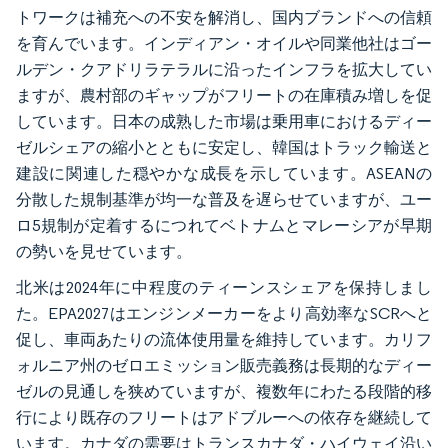
トワークは補充への不安を解消し、国内ブランドへの信頼
を育んでいます。インディアン・オイルや同業他社はゴー
ルデン・クアドリラテラルに沿ったインフラを拡大してい
ますが、農村部のギャップがフリートの在庫積み増しを促
しています。日本の成熟した市場は乗用車におけるディー
ゼルシェアの縮小とともに安定し、韓国はトラック輸送と
建設に関連した穏やかな成長を示しています。ASEANの
分散した規制基準が均一な普及を遅らせていますが、ユー
ロ5規制が定着するにつれてベトナムとマレーシアが早期
の勢いを見せています。
北米は2024年に中程度のティーンスシェアを保持しまし
た。EPA2027はエンジンメーカーをより高効率なSCRへと
促し、車両あたりの流体使用量を維持しています。カリフ
ォルニア州のゼロエミッション販売義務は長期的なディー
ゼルの見通しを狭めていますが、複数年にわたる段階的移
行により既存のフリートはアドブルーへの依存を継続して
います。カナダの需要はトランスカナダ・ハイウェイ沿い