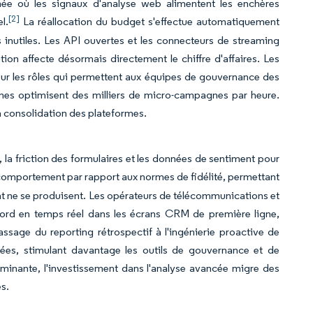
ée où les signaux d'analyse web alimentent les enchères
[2]
l.
La réallocation du budget s'effectue automatiquement
 inutiles. Les API ouvertes et les connecteurs de streaming
ation affecte désormais directement le chiffre d'affaires. Les
sur les rôles qui permettent aux équipes de gouvernance des
mes optimisent des milliers de micro-campagnes par heure.
la consolidation des plateformes.
 la friction des formulaires et les données de sentiment pour
 comportement par rapport aux normes de fidélité, permettant
t ne se produisent. Les opérateurs de télécommunications et
 bord en temps réel dans les écrans CRM de première ligne,
ssage du reporting rétrospectif à l'ingénierie proactive de
nées, stimulant davantage les outils de gouvernance et de
dominante, l'investissement dans l'analyse avancée migre des
s.