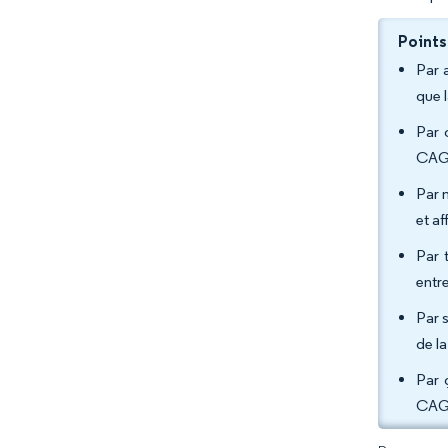
Points
Par 
que 
Par 
CAGR
Par 
et a
Par 
entr
Par 
de l
Par 
CAGR