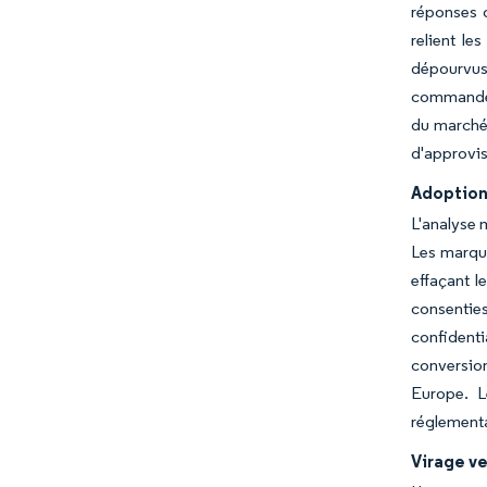
réponses 
relient le
dépourvus
commandent
du marché 
d'approvi
Adoption 
L'analyse 
Les marque
effaçant l
consenties
confidenti
conversio
Europe. L
réglementa
Virage ve