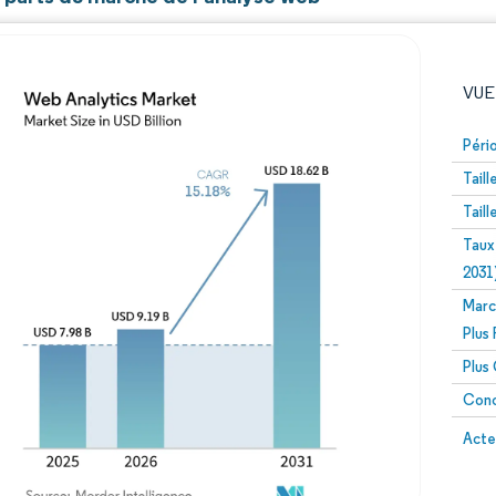
VUE
Péri
Tail
Tail
Taux
2031
Marc
Image © Mordor Intelligence. La réutilisation nécessite un
Plus
Plus
Conc
Image 
Acte