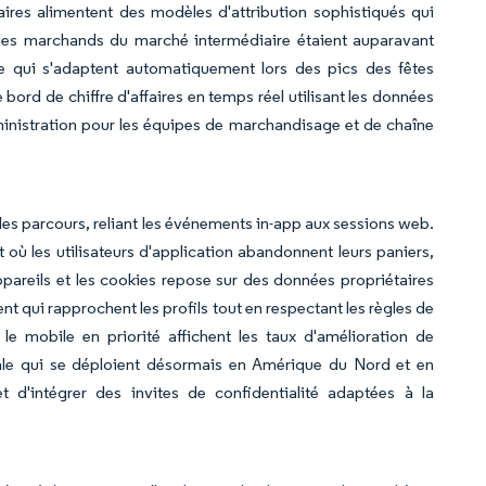
res alimentent des modèles d'attribution sophistiqués qui
t les marchands du marché intermédiaire étaient auparavant
ce qui s'adaptent automatiquement lors des pics des fêtes
rd de chiffre d'affaires en temps réel utilisant les données
inistration pour les équipes de marchandisage et de chaîne
 des parcours, reliant les événements in-app aux sessions web.
ù les utilisateurs d'application abandonnent leurs paniers,
'appareils et les cookies repose sur des données propriétaires
t qui rapprochent les profils tout en respectant les règles de
le mobile en priorité affichent les taux d'amélioration de
nale qui se déploient désormais en Amérique du Nord et en
et d'intégrer des invites de confidentialité adaptées à la