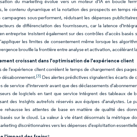
isation du marketing évolue vers un moteur d'IA en boucle ferm
s, le contenu dynamique et la notation des prospects en temps rée
s campagnes sous-performent, réduisant les dépenses publicitaires
acteurs de différenciation des fournisseurs, car la latence d'intégr
en entreprise insistent également sur des contrôles d'accès basés 
'appliquer les limites de consentement même lorsque les algorith
ergence brouille la frontière entre analyse et activation, accélérant 
ement croissant dans l'optimisation de l'expérience client
s de l'expérience client corrèlent le temps de chargement des pages,
[3]
le désabonnement.
Des alertes prédictives signalent les écarts de
s de service d'intervenir avant que des déclassements d'abonnemen
sseurs de logiciels en tant que service intègrent des tableaux de
ant des insights autrefois réservés aux équipes d'analystes. Le pa
nce rehausse les attentes de base en matière de qualité des don
é basés sur le cloud. La valeur à vie étant désormais la métrique 
rketing discrétionnaires vers les dépenses d'exploitation essentielle
e l'impact des freins
*