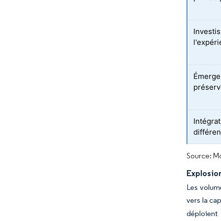
Investi
l'expéri
Émergen
préserv
Intégra
différen
Source: Mo
Explosio
Les volume
vers la ca
déploient