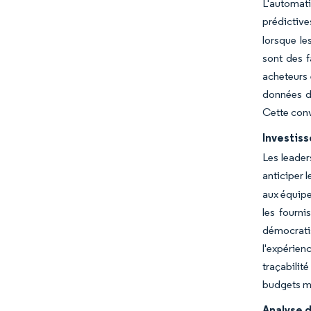
L'automat
prédictive
lorsque le
sont des f
acheteurs 
données d
Cette conv
Investiss
Les leader
anticiper 
aux équipe
les fourni
démocratis
l'expérie
traçabilit
budgets ma
Analyse d