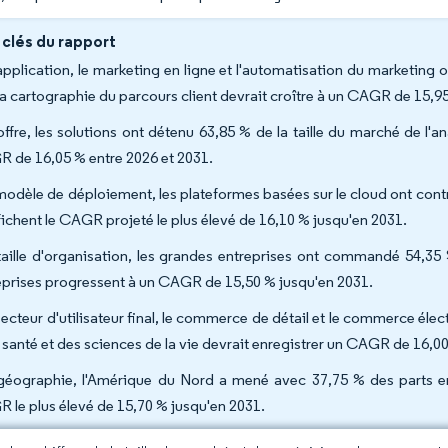
 clés du rapport
application, le marketing en ligne et l'automatisation du marketing o
la cartographie du parcours client devrait croître à un CAGR de 15,9
offre, les solutions ont détenu 63,85 % de la taille du marché de l'a
 de 16,05 % entre 2026 et 2031.
modèle de déploiement, les plateformes basées sur le cloud ont cont
ffichent le CAGR projeté le plus élevé de 16,10 % jusqu'en 2031.
taille d'organisation, les grandes entreprises ont commandé 54,35
eprises progressent à un CAGR de 15,50 % jusqu'en 2031.
secteur d'utilisateur final, le commerce de détail et le commerce élec
a santé et des sciences de la vie devrait enregistrer un CAGR de 16,0
géographie, l'Amérique du Nord a mené avec 37,75 % des parts en 
 le plus élevé de 15,70 % jusqu'en 2031.