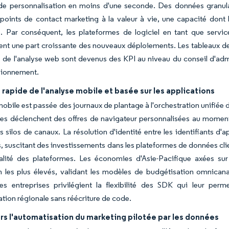
de personnalisation en moins d'une seconde. Des données granulai
s points de contact marketing à la valeur à vie, une capacité don
. Par conséquent, les plateformes de logiciel en tant que servi
 une part croissante des nouveaux déploiements. Les tableaux de bo
de l'analyse web sont devenus des KPI au niveau du conseil d'adm
sionnement.
rapide de l'analyse mobile et basée sur les applications
mobile est passée des journaux de plantage à l'orchestration unifiée
s déclenchent des offres de navigateur personnalisées au moment o
es silos de canaux. La résolution d'identité entre les identifiants d
, suscitant des investissements dans les plateformes de données clien
alité des plateformes. Les économies d'Asie-Pacifique axées sur 
n les plus élevés, validant les modèles de budgétisation omnica
es entreprises privilégient la flexibilité des SDK qui leur perm
tion régionale sans réécriture de code.
rs l'automatisation du marketing pilotée par les données