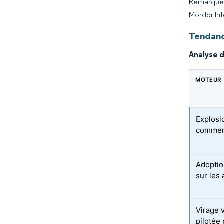
Remarque :
Mordor Int
Tendanc
Analyse 
MOTEUR
Explosi
commer
Adoptio
sur les 
Virage 
pilotée