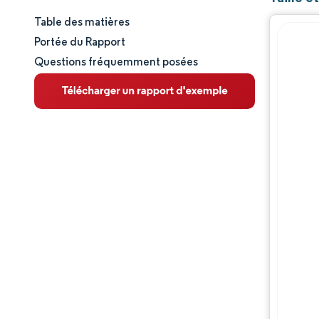
Table des matières
Taille et part de marché
Portée du Rapport
Questions fréquemment posées
Analyse du marché
Tendances et perspectives
Analyse des segments
Analyse géographique
Paysage concurrentiel
Acteurs majeurs
Évolutions de l'industrie