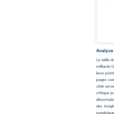
Analyse
La taille 
milliards
leurs poin
pages vues
côté serve
critique p
désormais 
des insig
numérique,