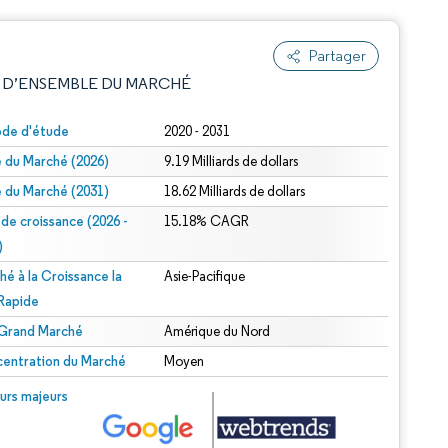
Partager
 D’ENSEMBLE DU MARCHÉ
ode d'étude
2020 - 2031
le du Marché (2026)
9.19 Milliards de dollars
le du Marché (2031)
18.62 Milliards de dollars
 de croissance (2026 -
15.18% CAGR
)
hé à la Croissance la
Asie-Pacifique
e attribution sous CC BY 4.0.
 Rapide
 Grand Marché
Amérique du Nord
entration du Marché
Moyen
© Mordor Intelligence. La réutilisation nécessite une attribution sous CC BY 4.0.
urs majeurs