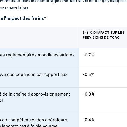
n immédiate dans les hémorragies mettant la vie en danger, élargissan
ns vasculaires.
e l'impact des freins
*
(~) % D'IMPACT SUR LES
PRÉVISIONS DE TCAC
es réglementaires mondiales strictes
-0.7%
evé des bouchons par rapport aux
-0.5%
ité de la chaîne d'approvisionnement
-0.3%
ol
 en compétences des opérateurs
-0.4%
s laboratoires à faible volume