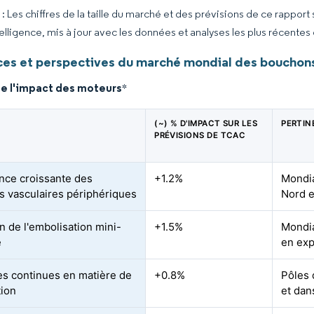
 Les chiffres de la taille du marché et des prévisions de ce rapport
elligence, mis à jour avec les données et analyses les plus récentes
es et perspectives du marché mondial des bouchons
de l'impact des moteurs
*
(~) % D'IMPACT SUR LES
PERTIN
PRÉVISIONS DE TCAC
nce croissante des
+1.2%
Mondia
s vasculaires périphériques
Nord e
n de l'embolisation mini-
+1.5%
Mondia
e
en exp
s continues en matière de
+0.8%
Pôles 
ion
et dan