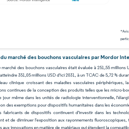
*Avis
partic
 du marché des bouchons vasculaires par Mordor Inte
du marché des bouchons vasculaires était évaluée à 251,55 millions
atteindre 351,05 millions USD d'ici 2031, à un TCAC de 5,72 % duran
deau clinique croissant des maladies vasculaires périphériques, la
ons continues de la conception des produits telles que les micro-b
le jour même dans les unités de radiologie interventionnelle, l'élar
tion des exemptions pour dispositifs humanitaires dans les économ
 fabricants de dispositifs continuent d'investir dans les technolo
t et de diminuer l'exposition aux rayonnements fluoroscopiques, ta
 aux innovations en matière de matériaux qui étendent la compatibili