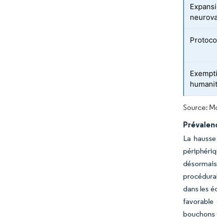
Expansi
neurova
Protoco
Exempti
humanit
Source: Mo
Prévalen
La hausse 
périphériq
désormais
procédural
dans les é
favorable
bouchons v