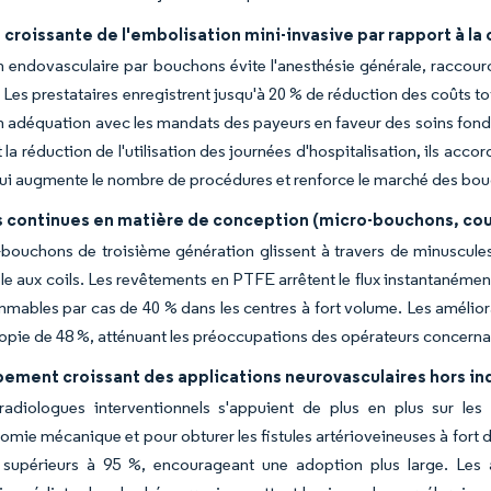
croissante de l'embolisation mini-invasive par rapport à la 
n endovasculaire par bouchons évite l'anesthésie générale, raccourci
. Les prestataires enregistrent jusqu'à 20 % de réduction des coûts to
n adéquation avec les mandats des payeurs en faveur des soins fondés
t la réduction de l'utilisation des journées d'hospitalisation, ils acc
ui augmente le nombre de procédures et renforce le marché des bou
 continues en matière de conception (micro-bouchons, co
bouchons de troisième génération glissent à travers de minuscules 
e aux coils. Les revêtements en PTFE arrêtent le flux instantanément, 
mables par cas de 40 % dans les centres à fort volume. Les amélior
copie de 48 %, atténuant les préoccupations des opérateurs concernan
ement croissant des applications neurovasculaires hors ind
radiologues interventionnels s'appuient de plus en plus sur les 
mie mécanique et pour obturer les fistules artérioveineuses à fort 
 supérieurs à 95 %, encourageant une adoption plus large. Les a