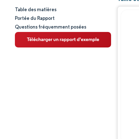
Table des matières
Taille et part de marché
Portée du Rapport
Questions fréquemment posées
Analyse du marché
Tendances et perspectives
Analyse des segments
Analyse géographique
Paysage concurrentiel
Acteurs majeurs
Évolutions de l'industrie