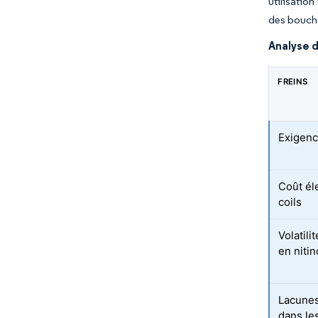
utilisatio
des boucho
Analyse d
FREINS
Exigenc
Coût él
coils
Volatil
en nitin
Lacunes
dans le