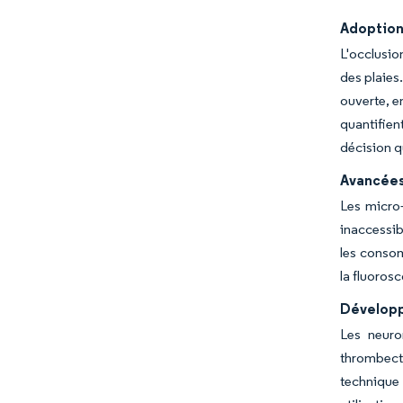
Adoption 
L'occlusio
des plaies
ouverte, e
quantifien
décision q
Avancées
Les micro-
inaccessibl
les consom
la fluoros
Développ
Les neuro
thrombecto
technique