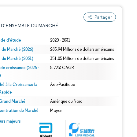
Partager
 D’ENSEMBLE DU MARCHÉ
ode d'étude
2020 - 2031
le du Marché (2026)
265.94 Millions de dollars américains
le du Marché (2031)
351.05 Millions de dollars américains
 de croissance (2026 -
5.72% CAGR
)
hé à la Croissance la
Asie-Pacifique
e attribution sous CC BY 4.0.
 Rapide
 Grand Marché
Amérique du Nord
entration du Marché
Moyen
© Mordor Intelligence. La réutilisation nécessite une attribution sous CC BY 4.0.
urs majeurs