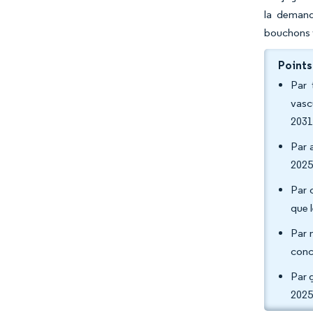
la demand
bouchons 
Points
Par 
vasc
2031
Par 
2025
Par 
que 
Par 
conc
Par 
2025