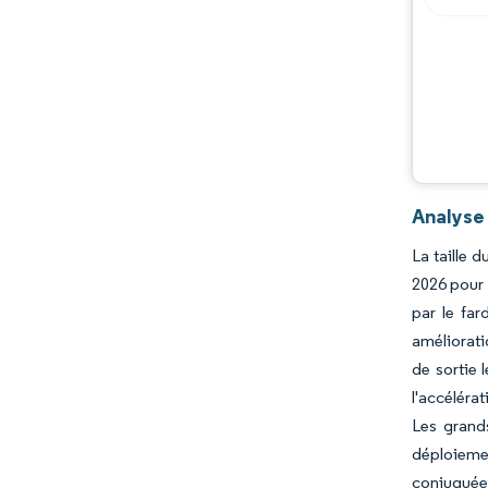
Analyse
La taille 
2026 pour 
par le far
améliorati
de sortie 
l'accéléra
Les grands
déploiemen
conjuguées