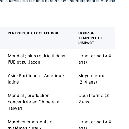
t la familiarité clinique et stimulant indirectement le marché
PERTINENCE GÉOGRAPHIQUE
HORIZON
TEMPOREL DE
L'IMPACT
Mondial ; plus restrictif dans
Long terme (≥ 4
l'UE et au Japon
ans)
Asie-Pacifique et Amérique
Moyen terme
latine
(2-4 ans)
Mondial ; production
Court terme (≤
concentrée en Chine et à
2 ans)
Taïwan
Marchés émergents et
Long terme (≥ 4
systèmes ruraux
ans)