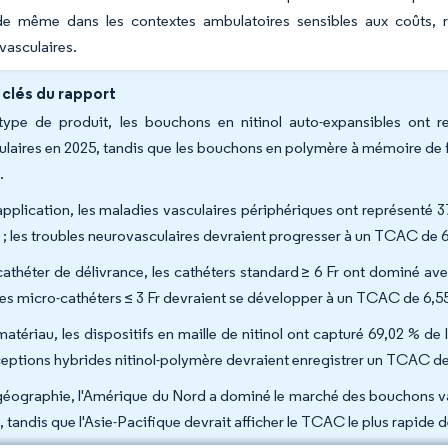
e même dans les contextes ambulatoires sensibles aux coûts, re
vasculaires.
 clés du rapport
type de produit, les bouchons en nitinol auto-expansibles ont
ulaires en 2025, tandis que les bouchons en polymère à mémoire de
.
application, les maladies vasculaires périphériques ont représenté 
 ; les troubles neurovasculaires devraient progresser à un TCAC de 6
cathéter de délivrance, les cathéters standard ≥ 6 Fr ont dominé avec
les micro-cathéters ≤ 3 Fr devraient se développer à un TCAC de 6,55
matériau, les dispositifs en maille de nitinol ont capturé 69,02 % de
eptions hybrides nitinol-polymère devraient enregistrer un TCAC de
géographie, l'Amérique du Nord a dominé le marché des bouchons vasc
, tandis que l'Asie-Pacifique devrait afficher le TCAC le plus rapide 