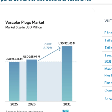
VUE
Péri
Tail
Tail
Taux
2031
Marc
Image © Mordor Intelligence. La réutilisation nécessite un
Plus
Plus
Conc
Image 
Acte