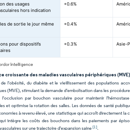
on des usages
+0.6%
Amériq
sculaires hors indication
les de sortie le jour même
+0.4%
Amériq
ons pour dispositifs
+0.3%
Asie-P
aires
rdor Intelligence
ce croissante des maladies vasculaires périphériques (MVE
de l'obésité, du diabète et le vieillissement des populations accr
ues (MVE), stimulant la demande d'embolisation dans les procédures
 l'occlusion par bouchon vasculaire pour maintenir l'hémostase 
es et optimise la rotation des salles. Les données de santé publiq
conomies à revenu élevé, une statistique qui accroît directement 
 qui intègre les coûts des bouchons dans les paiements par épiso
[1]
asculaires sur une trajectoire d'expansion saine
.