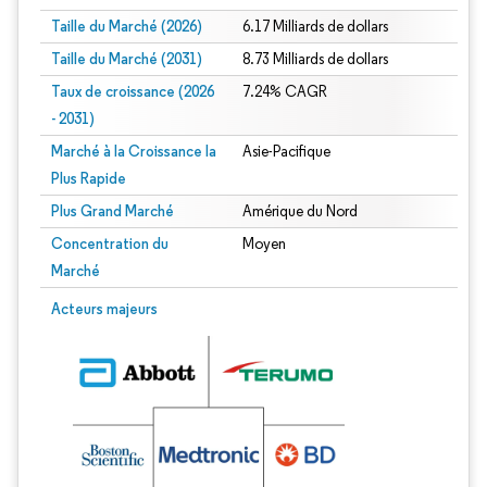
Taille du Marché (2026)
6.17 Milliards de dollars
Taille du Marché (2031)
8.73 Milliards de dollars
Taux de croissance (2026
7.24% CAGR
- 2031)
Marché à la Croissance la
Asie-Pacifique
Plus Rapide
Plus Grand Marché
Amérique du Nord
Concentration du
Moyen
Marché
Image © Mordor Intelligence. La réutilisation nécessite une attribution sous CC 
Acteurs majeurs