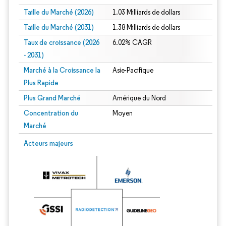
Taille du Marché (2026)
1.03 Milliards de dollars
Taille du Marché (2031)
1.38 Milliards de dollars
Taux de croissance (2026
6.02% CAGR
- 2031)
Marché à la Croissance la
Asie-Pacifique
Plus Rapide
Plus Grand Marché
Amérique du Nord
Concentration du
Moyen
Marché
Image © Mordor Intelligence. La réutilisation nécessite une attribution sous CC 
Acteurs majeurs