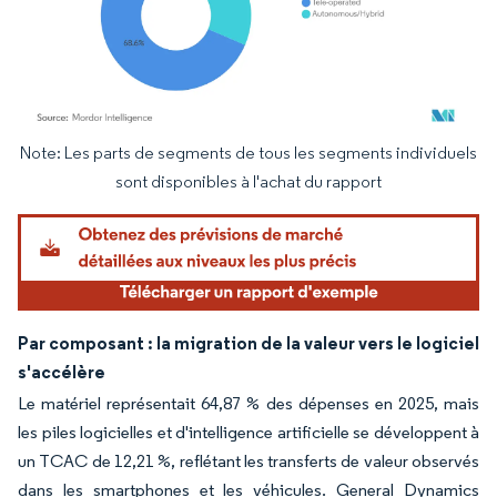
Note: Les parts de segments de tous les segments individuels
Image © Mordor Intelligence. La réutilisation nécessite une attribution sous CC BY 4.
sont disponibles à l'achat du rapport
Par composant : la migration de la valeur vers le logiciel
s'accélère
Le matériel représentait 64,87 % des dépenses en 2025, mais
les piles logicielles et d'intelligence artificielle se développent à
un TCAC de 12,21 %, reflétant les transferts de valeur observés
dans les smartphones et les véhicules. General Dynamics