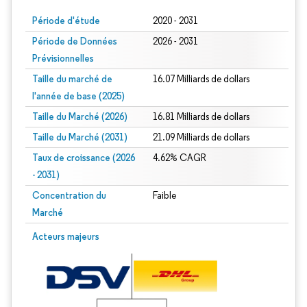
Période d'étude
2020 - 2031
Période de Données
2026 - 2031
Prévisionnelles
Taille du marché de
16.07 Milliards de dollars
l'année de base (2025)
Taille du Marché (2026)
16.81 Milliards de dollars
Taille du Marché (2031)
21.09 Milliards de dollars
Taux de croissance (2026
4.62% CAGR
- 2031)
Concentration du
Faible
Marché
Image © Mordor Intelligence. La réutilisation nécessite une attribution sous CC 
Acteurs majeurs