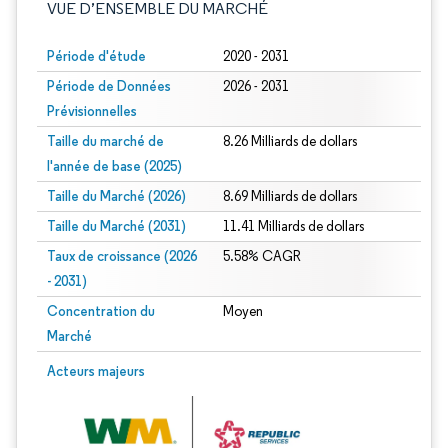
VUE D’ENSEMBLE DU MARCHÉ
Période d'étude
2020 - 2031
Période de Données
2026 - 2031
Prévisionnelles
Taille du marché de
8.26 Milliards de dollars
l'année de base (2025)
Taille du Marché (2026)
8.69 Milliards de dollars
Taille du Marché (2031)
11.41 Milliards de dollars
Taux de croissance (2026
5.58% CAGR
- 2031)
Concentration du
Moyen
Marché
Image © Mordor Intelligence. La réutilisation nécessite une attribution sous CC 
Acteurs majeurs