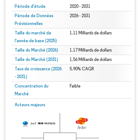
Période d'étude
2020 - 2031
Période de Données
2026 - 2031
Prévisionnelles
Taille du marché de
1.11 Milliards de dollars
l'année de base (2025)
Taille du Marché (2026)
1.17 Milliards de dollars
Taille du Marché (2031)
1.56 Milliards de dollars
Taux de croissance (2026
5.90% CAGR
- 2031)
Concentration du
Faible
Marché
Image © Mordor Intelligence. La réutilisation nécessite une attribution sous CC 
Acteurs majeurs