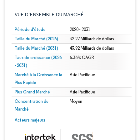
VUE D’ENSEMBLE DU MARCHÉ
Période d'étude
2020 - 2031
Taille du Marché (2026)
32.27 Milliards de dollars
Taille du Marché (2031)
43.92 Milliards de dollars
Taux de croissance (2026
6.36% CAGR
- 2031)
Marché à la Croissance la
Asie-Pacifique
Plus Rapide
Plus Grand Marché
Asie-Pacifique
Concentration du
Moyen
Marché
Image © Mordor Intelligence. La réutilisation nécessite une attribution sous CC 
Acteurs majeurs