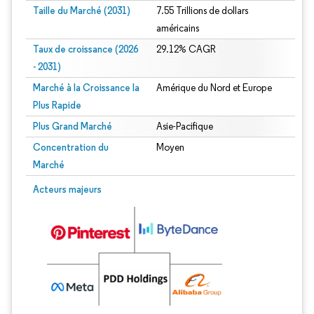
Taille du Marché (2031)
7.55 Trillions de dollars
américains
Taux de croissance (2026
29.12% CAGR
- 2031)
Marché à la Croissance la
Amérique du Nord et Europe
Plus Rapide
Plus Grand Marché
Asie-Pacifique
Concentration du
Moyen
Marché
Image © Mordor Intelligence. La réutilisation nécessite une attribution sous CC 
Acteurs majeurs