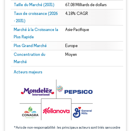
Taille du Marché (2031)
67.08 Milliards de dollars
Taux de croissance (2026
4.18% CAGR
- 2031)
Marché à la Croissance la
Asie-Pacifique
Plus Rapide
Plus Grand Marché
Europe
Concentration du
Moyen
Marché
Image © Mordor Intelligence. La réutilisation nécessite une attribution sous CC 
Acteurs majeurs
*Avis de non-responsabilité : les principaux acteurs sont triés sans ordre