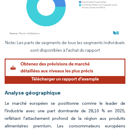
Note: Les parts de segments de tous les segments individuels
Image © Mordor Intelligence. La réutilisation nécessite une attribution sous CC BY 4.
sont disponibles à l'achat du rapport
Analyse géographique
Le marché européen se positionne comme le leader de
l'industrie avec une part dominante de 28,10 % en 2025,
reflétant l'attachement profond de la région aux produits
alimentaires premium. Les consommateurs européens