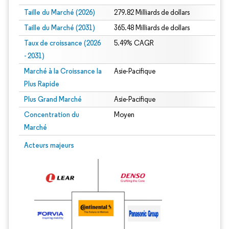
Taille du Marché (2026)
279.82 Milliards de dollars
Taille du Marché (2031)
365.48 Milliards de dollars
Taux de croissance (2026
5.49% CAGR
- 2031)
Marché à la Croissance la
Asie-Pacifique
Plus Rapide
Plus Grand Marché
Asie-Pacifique
Concentration du
Moyen
Marché
Image © Mordor Intelligence. La réutilisation nécessite une attribution sous CC 
Acteurs majeurs