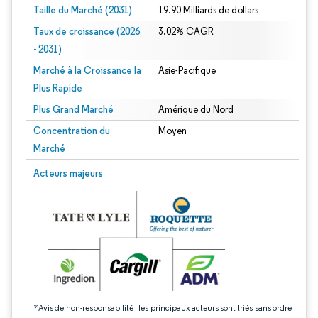
Taille du Marché (2031)
19.90 Milliards de dollars
Taux de croissance (2026
3.02% CAGR
- 2031)
Marché à la Croissance la
Asie-Pacifique
Plus Rapide
Plus Grand Marché
Amérique du Nord
Concentration du
Moyen
Marché
Image © Mordor Intelligence. La réutilisation nécessite une attribution sous CC 
Acteurs majeurs
*Avis de non-responsabilité : les principaux acteurs sont triés sans ordre