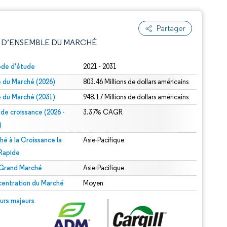
Partager
 D’ENSEMBLE DU MARCHÉ
ode d'étude
2021 - 2031
le du Marché (2026)
803.46 Millions de dollars américains
le du Marché (2031)
948.17 Millions de dollars américains
 de croissance (2026 -
3.37% CAGR
)
hé à la Croissance la
Asie-Pacifique
e attribution sous CC BY 4.0.
 Rapide
 Grand Marché
Asie-Pacifique
entration du Marché
Moyen
© Mordor Intelligence. La réutilisation nécessite une attribution sous CC BY 4.0.
urs majeurs