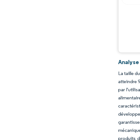
Opportunités et perspectives
Évolutions de l'industrie
Analyse
La taille 
atteindre 
par l'util
alimentaire
caractéris
développe
garantiss
mécanique
produits d