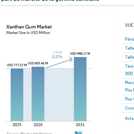
VUE
Péri
Tail
Tail
Taux
2031
Marc
Image © Mordor Intelligence. La réutilisation nécessite un
Plus
Plus
Conc
Image 
Acte