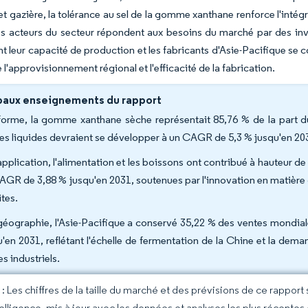
 et gazière, la tolérance au sel de la gomme xanthane renforce l'inté
Les acteurs du secteur répondent aux besoins du marché par des inv
 leur capacité de production et les fabricants d'Asie-Pacifique se c
 l'approvisionnement régional et l'efficacité de la fabrication.
paux enseignements du rapport
forme, la gomme xanthane sèche représentait 85,76 % de la part 
es liquides devraient se développer à un CAGR de 5,3 % jusqu'en 20
pplication, l'alimentation et les boissons ont contribué à hauteur de 
AGR de 3,88 % jusqu'en 2031, soutenues par l'innovation en matière de
ites.
géographie, l'Asie-Pacifique a conservé 35,22 % des ventes mondia
u'en 2031, reflétant l'échelle de fermentation de la Chine et la dema
es industriels.
 Les chiffres de la taille du marché et des prévisions de ce rapport
elligence, mis à jour avec les données et analyses les plus récentes