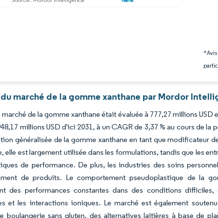
*Avis
partic
 du marché de la gomme xanthane par Mordor Intell
du marché de la gomme xanthane était évaluée à 777,27 millions USD e
948,17 millions USD d'ici 2031, à un CAGR de 3,37 % au cours de la 
isation généralisée de la gomme xanthane en tant que modificateur de
, elle est largement utilisée dans les formulations, tandis que les en
tiques de performance. De plus, les industries des soins personnel
ment de produits. Le comportement pseudoplastique de la gom
ent des performances constantes dans des conditions difficiles,
s et les interactions ioniques. Le marché est également soute
e boulangerie sans gluten, des alternatives laitières à base de pl