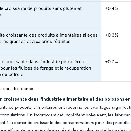
 croissante de produits sans gluten et
+0.4%
s
ité croissante des produits alimentaires allégés
+0.3%
ères grasses et à calories réduites
ion croissante dans l'industrie pétrolière et
+0.7%
pour les fluides de forage et la récupération
e du pétrole
rdor Intelligence
on croissante dans l'industrie alimentaire et des boissons en
ants de produits alimentaires ont reconnu les avantages signific
 formulations. En incorporant cet ingrédient polyvalent, les fabric
nt à la demande croissante des consommateurs pour des produits à
ne efficacité remarquable en créant des émulsions stables à des con