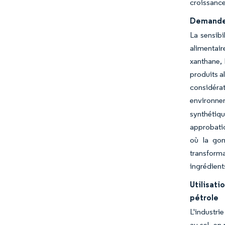
croissance
Demande 
La sensibi
alimentair
xanthane, 
produits a
considéra
environnem
synthétiqu
approbatio
où la gom
transform
ingrédient
Utilisati
pétrole
L'industri
au sel, en