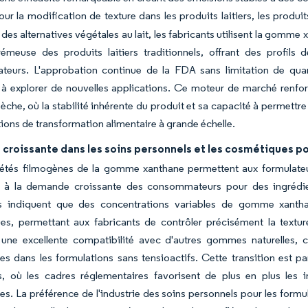
our la modification de texture dans les produits laitiers, les produ
des alternatives végétales au lait, les fabricants utilisent la gomm
crémeuse des produits laitiers traditionnels, offrant des profil
eurs. L'approbation continue de la FDA sans limitation de quant
s à explorer de nouvelles applications. Ce moteur de marché renf
èche, où la stabilité inhérente du produit et sa capacité à permettr
ions de transformation alimentaire à grande échelle.
croissante dans les soins personnels et les cosmétiques po
iétés filmogènes de la gomme xanthane permettent aux formulateur
 à la demande croissante des consommateurs pour des ingrédient
s indiquent que des concentrations variables de gomme xanthane
s, permettant aux fabricants de contrôler précisément la texture 
une excellente compatibilité avec d'autres gommes naturelles, c
es dans les formulations sans tensioactifs. Cette transition est p
, où les cadres réglementaires favorisent de plus en plus les in
es. La préférence de l'industrie des soins personnels pour les for