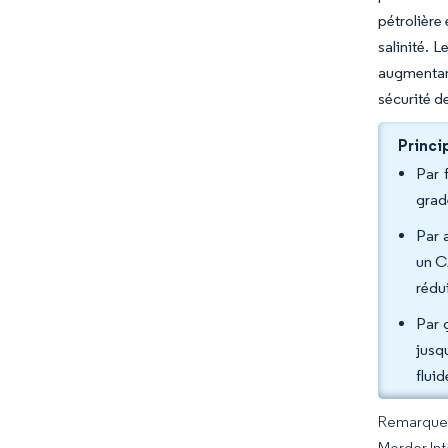
pétrolière
salinité. 
augmentant
sécurité de
Princi
Par 
grad
Par a
un C
rédu
Par 
jusq
fluid
Remarque :
Mordor Int