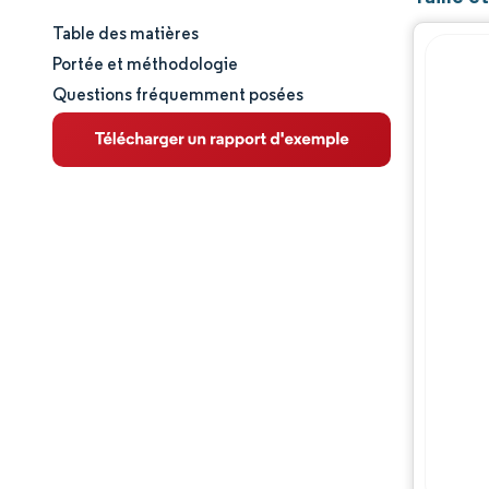
Table des matières
Taille et part de marché
Portée et méthodologie
Questions fréquemment posées
Analyse du marché
Tendances et perspectives
Analyse des segments
Analyse géographique
Paysage réglementaire
Analyse de la chaîne de valeur
Paysage concurrentiel
Acteurs majeurs