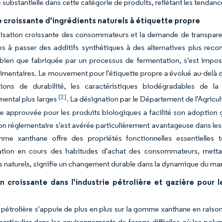
 substantielle dans cette catégorie de produits, reflétant les tendan
croissante d'ingrédients naturels à étiquette propre
lisation croissante des consommateurs et la demande de transparen
es à passer des additifs synthétiques à des alternatives plus rec
bien que fabriquée par un processus de fermentation, s'est impos
limentaires. Le mouvement pour l'étiquette propre a évolué au-delà 
tions de durabilité, les caractéristiques biodégradables de 
[2]
ental plus larges
. La désignation par le Département de l'Agri
e approuvée pour les produits biologiques a facilité son adoption 
n réglementaire s'est avérée particulièrement avantageuse dans les ap
me xanthane offre des propriétés fonctionnelles essentielles t
ation en cours des habitudes d'achat des consommateurs, mettant
s naturels, signifie un changement durable dans la dynamique du ma
on croissante dans l'industrie pétrolière et gazière pour 
e pétrolière s'appuie de plus en plus sur la gomme xanthane en raiso
 particulier dans les environnements de forage difficiles où les po