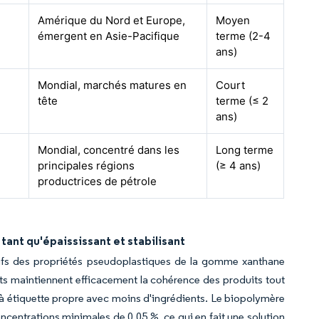
Amérique du Nord et Europe,
Moyen
émergent en Asie-Pacifique
terme (2-4
ans)
Mondial, marchés matures en
Court
tête
terme (≤ 2
ans)
Mondial, concentré dans les
Long terme
principales régions
(≥ 4 ans)
productrices de pétrole
 tant qu'épaississant et stabilisant
atifs des propriétés pseudoplastiques de la gomme xanthane
ants maintiennent efficacement la cohérence des produits tout
 étiquette propre avec moins d'ingrédients. Le biopolymère
centrations minimales de 0,05 %, ce qui en fait une solution