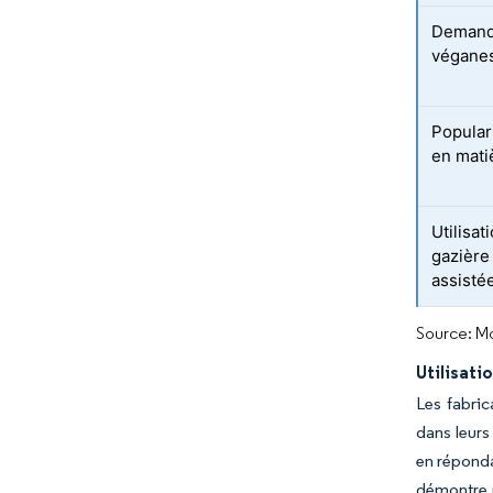
Demande
végane
Popular
en mati
Utilisat
gazière 
assisté
Source: Mo
Utilisati
Les fabric
dans leurs
en réponda
démontre u