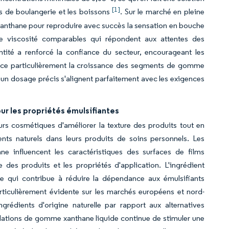
[1]
its de boulangerie et les boissons
. Sur le marché en pleine
e xanthane pour reproduire avec succès la sensation en bouche
s de viscosité comparables qui répondent aux attentes des
ité a renforcé la confiance du secteur, encourageant les
orce particulièrement la croissance des segments de gomme
e un dosage précis s'alignent parfaitement avec les exigences
ur les propriétés émulsifiantes
s cosmétiques d'améliorer la texture des produits tout en
s naturels dans leurs produits de soins personnels. Les
 influencent les caractéristiques des surfaces de films
des produits et les propriétés d'application. L'ingrédient
e qui contribue à réduire la dépendance aux émulsifiants
articulièrement évidente sur les marchés européens et nord-
grédients d'origine naturelle par rapport aux alternatives
mulations de gomme xanthane liquide continue de stimuler une