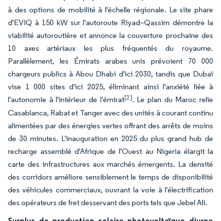
à des options de mobilité à l'échelle régionale. Le site phare
d'EVIQ à 150 kW sur l'autoroute Riyad–Qassim démontre la
viabilité autoroutière et annonce la couverture prochaine des
10 axes artériaux les plus fréquentés du royaume.
Parallèlement, les Émirats arabes unis prévoient 70 000
chargeurs publics à Abou Dhabi d'ici 2030, tandis que Dubaï
vise 1 000 sites d'ici 2025, éliminant ainsi l'anxiété liée à
[2]
l'autonomie à l'intérieur de l'émirat
. Le plan du Maroc relie
Casablanca, Rabat et Tanger avec des unités à courant continu
alimentées par des énergies vertes offrant des arrêts de moins
de 30 minutes. L'inauguration en 2025 du plus grand hub de
recharge assemblé d'Afrique de l'Ouest au Nigeria élargit la
carte des infrastructures aux marchés émergents. La densité
des corridors améliore sensiblement le temps de disponibilité
des véhicules commerciaux, ouvrant la voie à l'électrification
des opérateurs de fret desservant des ports tels que Jebel Ali.
Surplus de production solaire photovoltaïque diurne