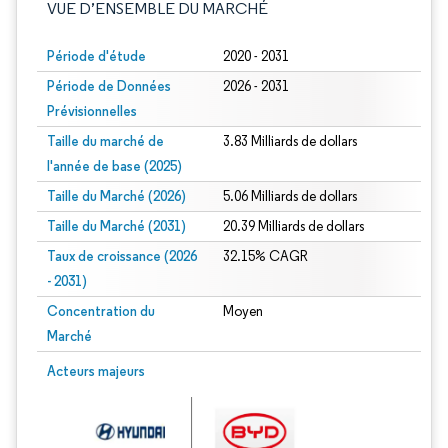
VUE D’ENSEMBLE DU MARCHÉ
Période d'étude
2020 - 2031
Période de Données
2026 - 2031
Prévisionnelles
Taille du marché de
3.83 Milliards de dollars
l'année de base (2025)
Taille du Marché (2026)
5.06 Milliards de dollars
Taille du Marché (2031)
20.39 Milliards de dollars
Taux de croissance (2026
32.15% CAGR
- 2031)
Concentration du
Moyen
Marché
Image © Mordor Intelligence. La réutilisation nécessite une attribution sous CC 
Acteurs majeurs