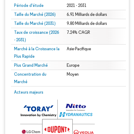
Période d'étude
2021 - 2031
Taille du Marché (2026)
6.91 Milliards de dollars
Taille du Marché (2031)
9.80 Milliards de dollars
Taux de croissance (2026
7.24% CAGR
- 2031)
Marché à la Croissance la
Asie-Pacifique
Plus Rapide
Plus Grand Marché
Europe
Concentration du
Moyen
Marché
Image © Mordor Intelligence. La réutilisation nécessite une attribution sous CC 
Acteurs majeurs