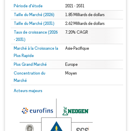
Période d'étude
2021 - 2031
Taille du Marché (2026)
1.85 Milliards de dollars
Taille du Marché (2031)
2.62 Milliards de dollars
Taux de croissance (2026
7.20% CAGR
- 2031)
Marché à la Croissance la
Asie-Pacifique
Plus Rapide
Plus Grand Marché
Europe
Concentration du
Moyen
Marché
Image © Mordor Intelligence. La réutilisation nécessite une attribution sous CC 
Acteurs majeurs