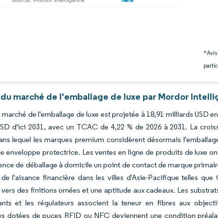
*Avis
partic
 du marché de l'emballage de luxe par Mordor Intell
du marché de l'emballage de luxe est projetée à 18,91 milliards USD en
USD d'ici 2031, avec un TCAC de 4,22 % de 2026 à 2031. La croissa
ans lequel les marques premium considèrent désormais l'emballag
enveloppe protectrice. Les ventes en ligne de produits de luxe on
ience de déballage à domicile un point de contact de marque primair
de l'aisance financière dans les villes d'Asie-Pacifique telles qu
vers des finitions ornées et une aptitude aux cadeaux. Les substra
lants et les régulateurs associent la teneur en fibres aux object
ntes dotées de puces RFID ou NFC deviennent une condition préal