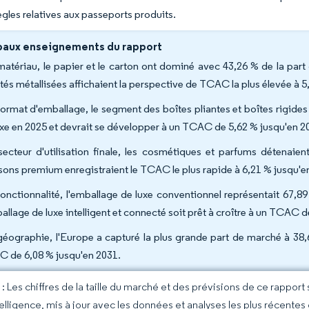
règles relatives aux passeports produits.
paux enseignements du rapport
matériau, le papier et le carton ont dominé avec 43,26 % de la part
ités métallisées affichaient la perspective de TCAC la plus élevée à 5
format d'emballage, le segment des boîtes pliantes et boîtes rigides 
uxe en 2025 et devrait se développer à un TCAC de 5,62 % jusqu'en 2
secteur d'utilisation finale, les cosmétiques et parfums détenaie
sons premium enregistraient le TCAC le plus rapide à 6,21 % jusqu'e
fonctionnalité, l'emballage de luxe conventionnel représentait 67,
ballage de luxe intelligent et connecté soit prêt à croître à un TCAC 
géographie, l'Europe a capturé la plus grande part de marché à 38,6
 de 6,08 % jusqu'en 2031.
 Les chiffres de la taille du marché et des prévisions de ce rapport
elligence, mis à jour avec les données et analyses les plus récentes