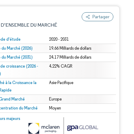
Partager
 D’ENSEMBLE DU MARCHÉ
ode d'étude
2020 - 2031
le du Marché (2026)
19.66 Milliards de dollars
le du Marché (2031)
24.17 Milliards de dollars
 de croissance (2026 -
4.22% CAGR
)
hé à la Croissance la
Asie-Pacifique
e attribution sous CC BY 4.0.
 Rapide
 Grand Marché
Europe
entration du Marché
Moyen
© Mordor Intelligence. La réutilisation nécessite une attribution sous CC BY 4.0.
urs majeurs