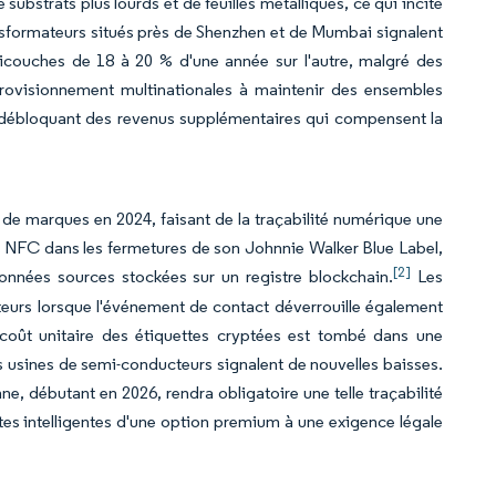
ubstrats plus lourds et de feuilles métalliques, ce qui incite
nsformateurs situés près de Shenzhen et de Mumbai signalent
ouches de 18 à 20 % d'une année sur l'autre, malgré des
provisionnement multinationales à maintenir des ensembles
s débloquant des revenus supplémentaires qui compensent la
 de marques en 2024, faisant de la traçabilité numérique une
es NFC dans les fermetures de son Johnnie Walker Blue Label,
[2]
onnées sources stockées sur un registre blockchain.
Les
urs lorsque l'événement de contact déverrouille également
oût unitaire des étiquettes cryptées est tombé dans une
s usines de semi-conducteurs signalent de nouvelles baisses.
 débutant en 2026, rendra obligatoire une telle traçabilité
ttes intelligentes d'une option premium à une exigence légale