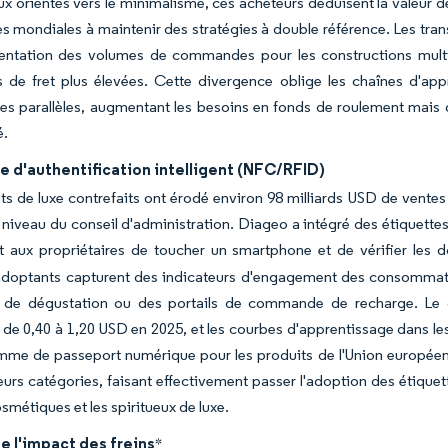
x orientés vers le minimalisme, ces acheteurs déduisent la valeur de s
s mondiales à maintenir des stratégies à double référence. Les tra
ntation des volumes de commandes pour les constructions multic
s de fret plus élevées. Cette divergence oblige les chaînes d'ap
res parallèles, augmentant les besoins en fonds de roulement mai
é.
 d'authentification intelligent (NFC/RFID)
ts de luxe contrefaits ont érodé environ 98 milliards USD de ventes
u niveau du conseil d'administration. Diageo a intégré des étiquett
 aux propriétaires de toucher un smartphone et de vérifier les d
adoptants capturent des indicateurs d'engagement des consommate
 de dégustation ou des portails de commande de recharge. Le c
 de 0,40 à 1,20 USD en 2025, et les courbes d'apprentissage dans le
me de passeport numérique pour les produits de l'Union européenne,
eurs catégories, faisant effectivement passer l'adoption des étique
osmétiques et les spiritueux de luxe.
e l'impact des freins
*