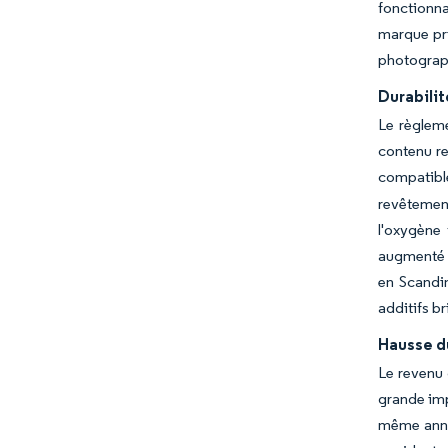
fonctionna
marque pri
photograph
Durabilit
Le règleme
contenu re
compatible
revêtement
l'oxygène 
augmenté s
en Scandin
additifs br
Hausse d
Le revenu 
grande imp
même année