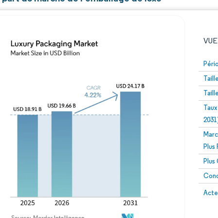
VUE
Péri
Tail
Tail
Taux
2031
Marc
Image © Mordor Intelligence. La réutilisation nécessite un
Plus
Plus
Conc
Image 
Acte