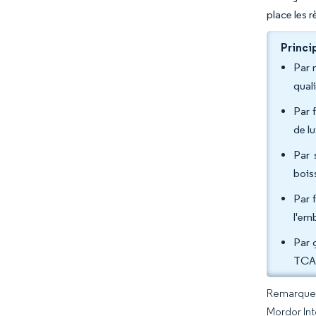
place les 
Princi
Par 
qual
Par 
de l
Par 
bois
Par 
l'em
Par 
TCAC
Remarque :
Mordor Int