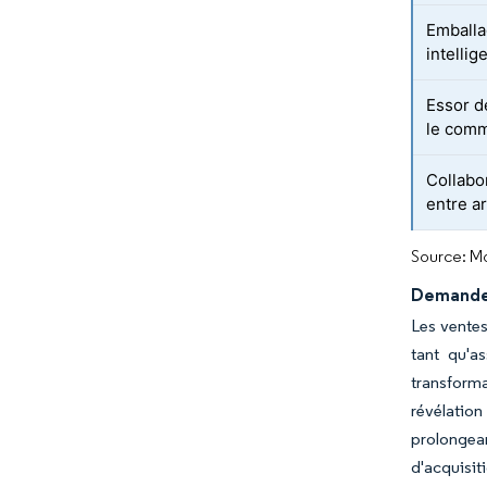
Emballa
intelli
Essor d
le com
Collabor
entre a
Source: Mo
Demande 
Les ventes
tant qu'a
transforma
révélatio
prolongean
d'acquisit