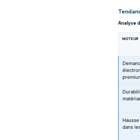
Tendanc
Analyse 
MOTEUR
Demand
électro
premiu
Durabili
matéria
Hausse 
dans le