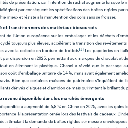
lités de présentation, car l'intention de rachat augmente lorsque le
vilégient par conséquent les spécifications des boîtes rigides par r
ie mieux et résiste à la manutention des colis sans se froisser.
é et transition vers des matériaux biosourcés
nt de l'Union européenne sur les emballages et les déchets d'emba
cyclé toujours plus élevés, accélérant la transition des revêtement
[1]
s avec la collecte en bordure de trottoir.
Les papeteries en Ital
 par dispersion en 2025, permettant aux marques de chocolat et de s
tout en éliminant le plastique. Chanel a révélé que le passage au
on coût d'emballage unitaire de 14 %, mais avait également amélior
avie. Bien que certaines maisons de patrimoine s'inquiètent de l'e
illants dérivés d'algues et d'amidon de maïs qui imitent le brillant d
u revenu disponible dans les marchés émergents
disponible a augmenté de 6,8 % en Chine en 2025, avec les gains les 
ortance à la présentation ornée lors des festivals de cadeaux. L'Inde
, stimulant la demande de boîtes rigides sur mesure enveloppées 