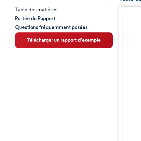
Table des matières
Taille et part de marché
Portée du Rapport
Questions fréquemment posées
Analyse du marché
Tendances et perspectives
Analyse des segments
Analyse géographique
Paysage concurrentiel
Acteurs majeurs
Évolutions de l'industrie