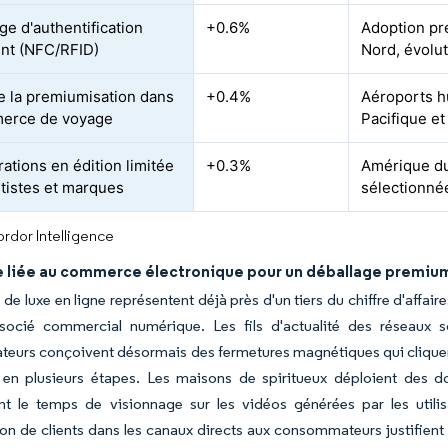
ge d'authentification
+0.6%
Adoption pr
gent (NFC/RFID)
Nord, évolut
e la premiumisation dans
+0.4%
Aéroports h
merce de voyage
Pacifique e
ations en édition limitée
+0.3%
Amérique du
rtistes et marques
sélectionné
rdor Intelligence
liée au commerce électronique pour un déballage premiu
 de luxe en ligne représentent déjà près d'un tiers du chiffre d'affair
ssocié commercial numérique. Les fils d'actualité des réseaux s
teurs conçoivent désormais des fermetures magnétiques qui cliquent
n en plusieurs étapes. Les maisons de spiritueux déploient des d
t le temps de visionnage sur les vidéos générées par les utilisa
ion de clients dans les canaux directs aux consommateurs justifien