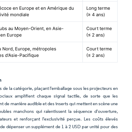
écoce en Europe et en Amérique du
Long terme
ivité mondiale
(≥ 4 ans)
ubs au Moyen-Orient, en Asie-
Court terme
t en Europe
(≤ 2 ans)
 Nord, Europe, métropoles
Court terme
es d'Asie-Pacifique
(≤ 2 ans)
m
es de la catégorie, plaçant l'emballage sous les projecteurs en
ociaux amplifient chaque signal tactile, de sorte que les
 de manière audible et des inserts qui mettent en scène une
oubles manchons qui ralentissent la séquence d'ouverture,
teurs et renforçant l'exclusivité perçue. Les coûts élevés
t de dépenser un supplément de 1 à 2 USD par unité pour des