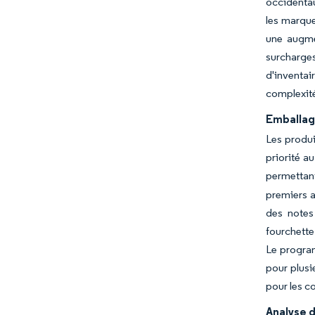
occidentau
les marque
une augme
surcharge
d'inventai
complexit
Emballage
Les produi
priorité a
permettant
premiers 
des notes
fourchette
Le program
pour plusi
pour les c
Analyse d