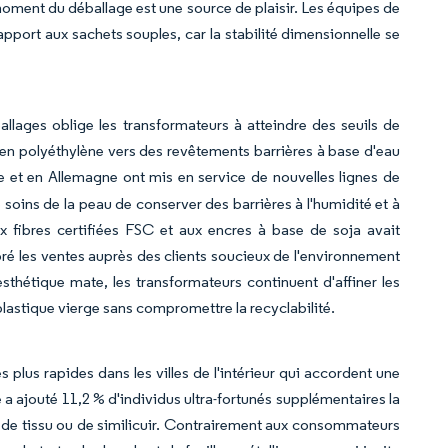
 moment du déballage est une source de plaisir. Les équipes de
apport aux sachets souples, car la stabilité dimensionnelle se
llages oblige les transformateurs à atteindre des seuils de
s en polyéthylène vers des revêtements barrières à base d'eau
ie et en Allemagne ont mis en service de nouvelles lignes de
oins de la peau de conserver des barrières à l'humidité et à
x fibres certifiées FSC et aux encres à base de soja avait
é les ventes auprès des clients soucieux de l'environnement
sthétique mate, les transformateurs continuent d'affiner les
u plastique vierge sans compromettre la recyclabilité.
plus rapides dans les villes de l'intérieur qui accordent une
 a ajouté 11,2 % d'individus ultra-fortunés supplémentaires la
de tissu ou de similicuir. Contrairement aux consommateurs