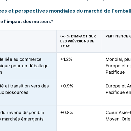
es et perspectives mondiales du marché de l'embal
de l'impact des moteurs
*
(~) % D'IMPACT SUR
PERTINENCE 
LES PRÉVISIONS DE
TCAC
e liée au commerce
+1.2%
Mondial, pl
nique pour un déballage
Europe et da
m
Pacifique
té et transition vers des
+0.9%
Europe et A
ux biosourcés
Pacifique e
du revenu disponible
+0.8%
Cœur Asie-P
s marchés émergents
Moyen-Orie