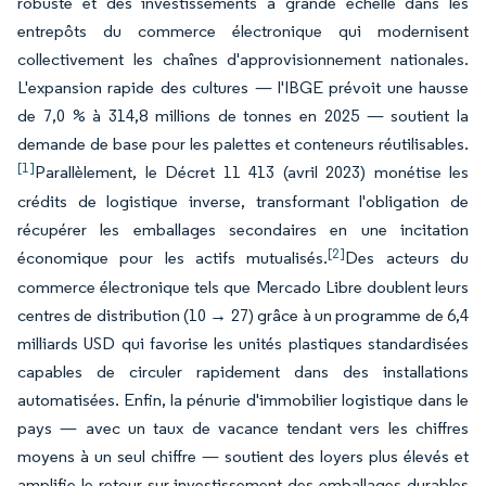
robuste et des investissements à grande échelle dans les
entrepôts du commerce électronique qui modernisent
collectivement les chaînes d'approvisionnement nationales.
L'expansion rapide des cultures — l'IBGE prévoit une hausse
de 7,0 % à 314,8 millions de tonnes en 2025 — soutient la
demande de base pour les palettes et conteneurs réutilisables.
[1]
Parallèlement, le Décret 11 413 (avril 2023) monétise les
crédits de logistique inverse, transformant l'obligation de
récupérer les emballages secondaires en une incitation
[2]
économique pour les actifs mutualisés.
Des acteurs du
commerce électronique tels que Mercado Libre doublent leurs
centres de distribution (10 → 27) grâce à un programme de 6,4
milliards USD qui favorise les unités plastiques standardisées
capables de circuler rapidement dans des installations
automatisées. Enfin, la pénurie d'immobilier logistique dans le
pays — avec un taux de vacance tendant vers les chiffres
moyens à un seul chiffre — soutient des loyers plus élevés et
amplifie le retour sur investissement des emballages durables