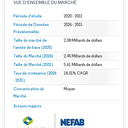
VUE D’ENSEMBLE DU MARCHÉ
Période d'étude
2020 - 2031
Période de Données
2026 - 2031
Prévisionnelles
Taille du marché de
2.08 Milliards de dollars
l'année de base (2025)
Taille du Marché (2026)
2.45 Milliards de dollars
Taille du Marché (2031)
5.61 Milliards de dollars
Taux de croissance (2026
18.01% CAGR
- 2031)
Concentration du
Moyen
Marché
Image © Mordor Intelligence. La réutilisation nécessite une attribution sous CC 
Acteurs majeurs