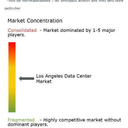
*Avis de non-responsabilité : les principaux acteurs sont triés sans ordre
particulier