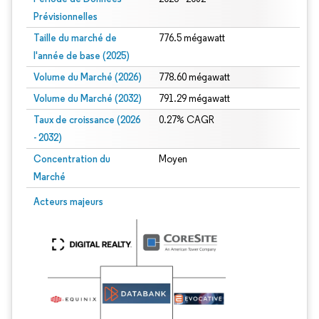
Prévisionnelles
Taille du marché de
776.5 mégawatt
l'année de base (2025)
Volume du Marché (2026)
778.60 mégawatt
Volume du Marché (2032)
791.29 mégawatt
Taux de croissance (2026
0.27% CAGR
- 2032)
Concentration du
Moyen
Marché
Image © Mordor Intelligence. La réutilisation nécessite une attribution sous CC 
Acteurs majeurs