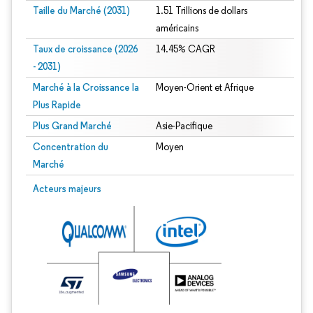
Taille du Marché (2031)
1.51 Trillions de dollars
américains
Taux de croissance (2026
14.45% CAGR
- 2031)
Marché à la Croissance la
Moyen-Orient et Afrique
Plus Rapide
Plus Grand Marché
Asie-Pacifique
Concentration du
Moyen
Marché
Image © Mordor Intelligence. La réutilisation nécessite une attribution sous CC 
Acteurs majeurs