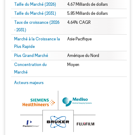
Taille du Marché (2026)
4.67 Milliards de dollars
Taille du Marché (2031)
5.85 Milliards de dollars
Taux de croissance (2026
4.64% CAGR
- 2031)
Marché à la Croissance la
Asie-Pacifique
Plus Rapide
Plus Grand Marché
Amérique du Nord
Concentration du
Moyen
Marché
Image © Mordor Intelligence. La réutilisation nécessite une attribution sous CC 
Acteurs majeurs