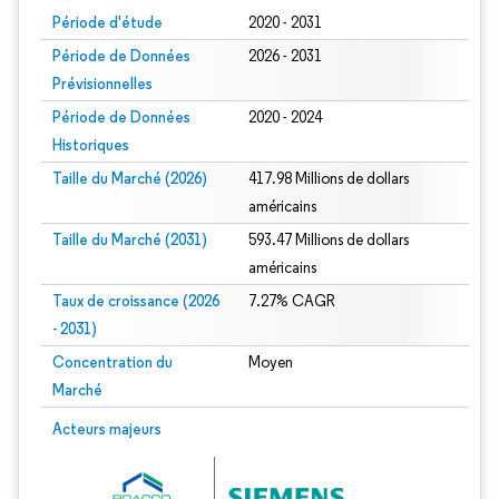
Période d'étude
2020 - 2031
Période de Données
2026 - 2031
Prévisionnelles
Période de Données
2020 - 2024
Historiques
Taille du Marché (2026)
417.98 Millions de dollars
américains
Taille du Marché (2031)
593.47 Millions de dollars
américains
Taux de croissance (2026
7.27% CAGR
- 2031)
Concentration du
Moyen
Marché
Image © Mordor Intelligence. La réutilisation nécessite une attribution sous CC 
Acteurs majeurs