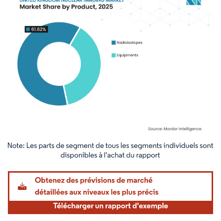
Image © Mordor Intelligence. La réutilisation nécessite une attribution sous CC BY 4.