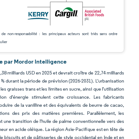
 de non-responsabilité : les principaux acteurs sont triés sans ordre
ulier
e par Mordor Intelligence
,38 milliards USD en 2025 et devrait croître de 22,74 milliards
% durant la période de prévision (2026-2031). L'urbanisation
 graisses trans et les limites en sucre, ainsi que l'utilisation
n d'énergie stimulent cette croissance. Les fabricants
duire de la vanilline et des équivalents de beurre de cacao,
ations des prix des matières premières. Parallèlement, les
t une transition de l'huile de palme conventionnelle vers des
teneur en acide oléique. La région Asie-Pacifique est en tête de
 biscuits et de pâtisseries de style occidental en Inde et en