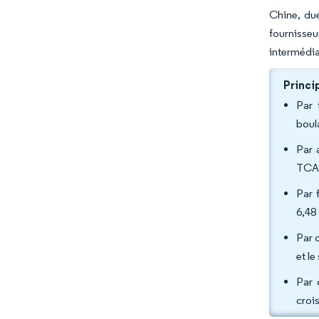
Chine, due
fournisseu
intermédia
Princi
Par 
boul
Par 
TCAC
Par 
6,48
Par 
et l
Par 
croi