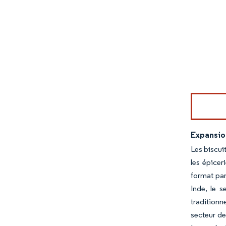
Image © Mord
Expansion
Les biscui
les épicer
format par
Inde, le 
traditionne
secteur de