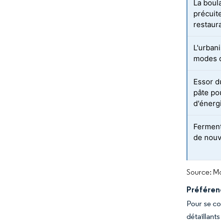
La boul
précuit
restaur
L'urbani
modes d
Essor d
pâte po
d'énerg
Fermenta
de nouv
Source: Mo
Préféren
Pour se co
détaillant