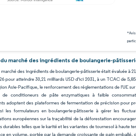
*Avis
partic
 du marché des ingrédients de boulangerie-pâtisseri
du marché des ingrédients de boulangerie-pâtisserie était évaluée à 21
6 pour atteindre 30,21 milliards USD d'ici 2031, à un TCAC de 5,85 
ion Asie-Pacifique, le renforcement des réglementations de l'UE sur les
e de conditioneurs de pâte enzymatiques à faible consommatio
nts adoptent des plateformes de fermentation de précision pour pro
si les formulateurs en boulangerie-pâtisserie à gérer les fluctu
tions européennes sur la traçabilité de la déforestation encouragen
s durables telles que le karité et les variantes de tournesol à haute 
nce en volume, portée par la demande croissante de pain emballé, de