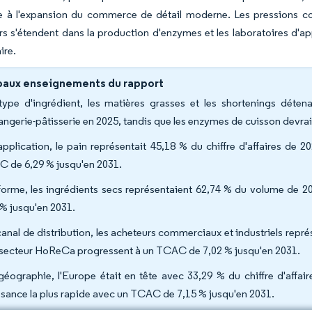
 à l'expansion du commerce de détail moderne. Les pressions conc
rs s'étendent dans la production d'enzymes et les laboratoires d'a
ire.
paux enseignements du rapport
type d'ingrédient, les matières grasses et les shortenings déte
angerie-pâtisserie en 2025, tandis que les enzymes de cuisson devra
application, le pain représentait 45,18 % du chiffre d'affaires de 2
 de 6,29 % jusqu'en 2031.
forme, les ingrédients secs représentaient 62,74 % du volume de 20
 % jusqu'en 2031.
canal de distribution, les acheteurs commerciaux et industriels repré
e secteur HoReCa progressent à un TCAC de 7,02 % jusqu'en 2031.
géographie, l'Europe était en tête avec 33,29 % du chiffre d'affair
ssance la plus rapide avec un TCAC de 7,15 % jusqu'en 2031.