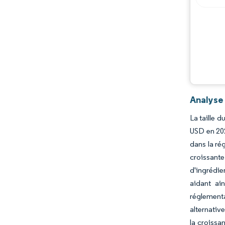
Opportunités et perspectives
Évolutions de l'industrie
Analyse
La taille 
USD en 202
dans la rég
croissant
d'ingrédie
aidant ain
réglementa
alternative
la croissa