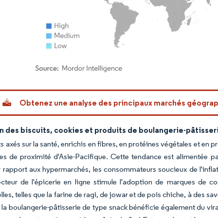
or Intelligence. La réutilisation nécessite une attribution sous CC BY 4.0.
Obtenez une analyse des principaux marchés géogra
 des biscuits, cookies et produits de boulangerie-pâtisser
ts axés sur la santé, enrichis en fibres, en protéines végétales et en
ies de proximité d'Asie-Pacifique. Cette tendance est alimentée p
 rapport aux hypermarchés, les consommateurs soucieux de l'inflat
secteur de l'épicerie en ligne stimule l'adoption de marques de
lles, telles que la farine de ragi, de jowar et de pois chiche, à des s
 la boulangerie-pâtisserie de type snack bénéficie également du vira