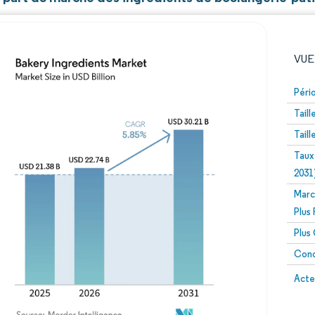
VUE
Péri
Tail
Tail
Taux
2031
Marc
Image © Mordor Intelligence. La réutilisation nécessite un
Plus
Plus
Conc
Image 
Acte