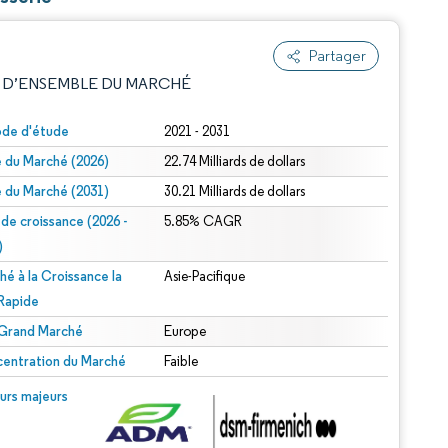
Partager
 D’ENSEMBLE DU MARCHÉ
ode d'étude
2021 - 2031
le du Marché (2026)
22.74 Milliards de dollars
le du Marché (2031)
30.21 Milliards de dollars
 de croissance (2026 -
5.85% CAGR
)
hé à la Croissance la
Asie-Pacifique
e attribution sous CC BY 4.0.
 Rapide
 Grand Marché
Europe
entration du Marché
Faible
© Mordor Intelligence. La réutilisation nécessite une attribution sous CC BY 4.0.
urs majeurs