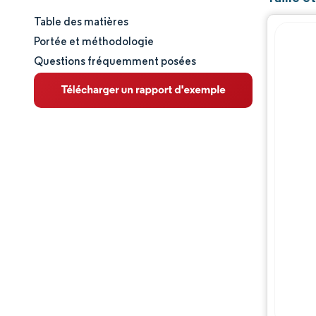
Table des matières
Taille et part de marché
Portée et méthodologie
Questions fréquemment posées
Analyse du marché
Tendances et perspectives
Analyse des segments
Analyse géographique
Paysage réglementaire
Analyse de la chaîne de valeur
Paysage concurrentiel
Acteurs majeurs