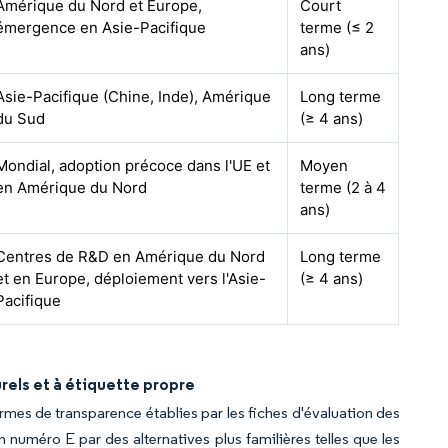
Amérique du Nord et Europe,
Court
émergence en Asie-Pacifique
terme (≤ 2
ans)
Asie-Pacifique (Chine, Inde), Amérique
Long terme
du Sud
(≥ 4 ans)
Mondial, adoption précoce dans l'UE et
Moyen
en Amérique du Nord
terme (2 à 4
ans)
Centres de R&D en Amérique du Nord
Long terme
et en Europe, déploiement vers l'Asie-
(≥ 4 ans)
Pacifique
els et à étiquette propre
mes de transparence établies par les fiches d'évaluation des
n numéro E par des alternatives plus familières telles que les