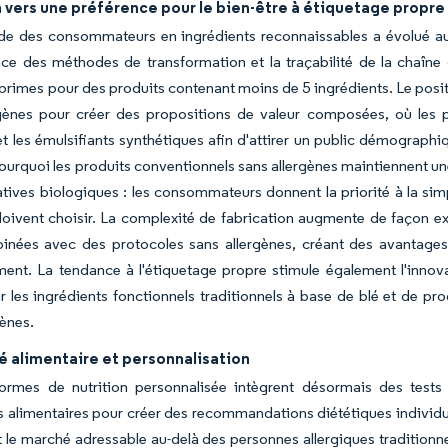
 vers une préférence pour le bien-être à étiquetage propre
e des consommateurs en ingrédients reconnaissables a évolué au-d
nce des méthodes de transformation et la traçabilité de la chaîn
primes pour des produits contenant moins de 5 ingrédients. Le posit
rgènes pour créer des propositions de valeur composées, où les p
s et les émulsifiants synthétiques afin d'attirer un public démograp
ourquoi les produits conventionnels sans allergènes maintiennent un
atives biologiques : les consommateurs donnent la priorité à la simp
 doivent choisir. La complexité de fabrication augmente de façon e
nées avec des protocoles sans allergènes, créant des avantages c
ent. La tendance à l'étiquetage propre stimule également l'innovat
ar les ingrédients fonctionnels traditionnels à base de blé et de pr
gènes.
té alimentaire et personnalisation
formes de nutrition personnalisée intègrent désormais des tests
és alimentaires pour créer des recommandations diététiques individu
t le marché adressable au-delà des personnes allergiques traditionn