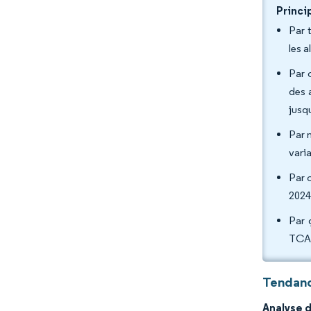
Princi
Par 
les 
Par 
des 
jusq
Par 
vari
Par 
2024
Par 
TCAC
Tendanc
Analyse 