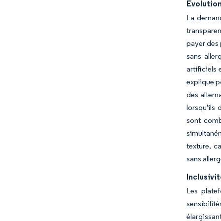
Évolution
La demand
transpare
payer des 
sans alle
artificiel
explique p
des altern
lorsqu'ils
sont combi
simultaném
texture, c
sans aller
Inclusivi
Les plate
sensibilit
élargissan