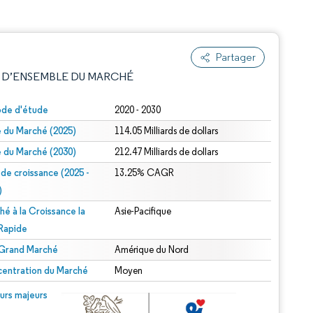
Partager
 D’ENSEMBLE DU MARCHÉ
ode d'étude
2020 - 2030
le du Marché (2025)
114.05 Milliards de dollars
le du Marché (2030)
212.47 Milliards de dollars
 de croissance (2025 -
13.25% CAGR
)
hé à la Croissance la
Asie-Pacifique
e attribution sous CC BY 4.0.
 Rapide
 Grand Marché
Amérique du Nord
entration du Marché
Moyen
© Mordor Intelligence. La réutilisation nécessite une attribution sous CC BY 4.0.
urs majeurs