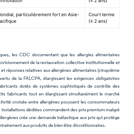
'innovation
(≤ 2 ans)
ondial, particulièrement fort en Asie-
Court terme
acifique
(≤ 2 ans)
iques, les CDC documentant que les allergies alimentaires
isionnement de la restauration collective institutionnelle et
 et réponses relatives aux allergènes alimentaires (cinquième
ertu de la FALCPA, élargissant les exigences obligatoires
fabricants dotés de systèmes sophistiqués de contrôle des
its fabricants tout en élargissant simultanément le marché
tivité croisée entre allergènes poussent les consommateurs
les installations dédiées commandent des prix premium malgré
 allergènes crée une demande inélastique aux prix qui protège
trairement aux produits de bien-être discrétionnaires.