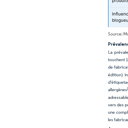
produit
Influen
blogueu
Source: Mo
Prévalenc
La préval
touchent 1
de fabrica
édition) 
d'étiquet
allergènes
adressable
vers des p
une comple
les fabric