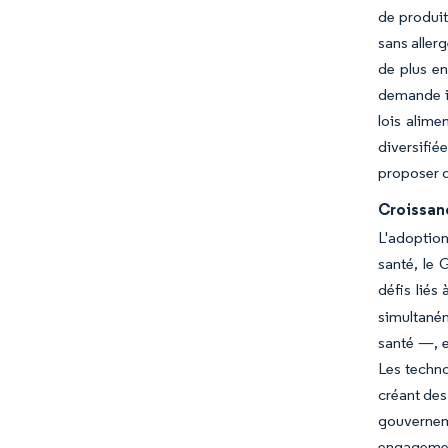
de produit
sans alle
de plus en
demande in
lois alime
diversifi
proposer d
Croissan
L'adoption
santé, le 
défis liés
simultané
santé —, e
Les techno
créant des
gouvernem
engagement