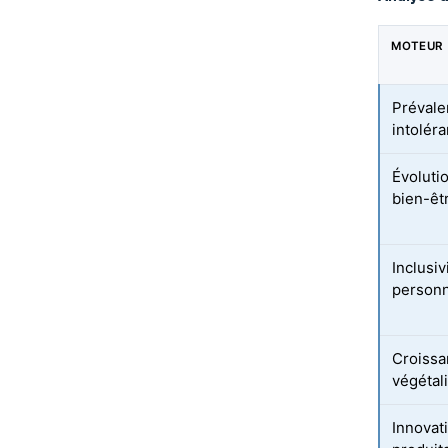
MOTEUR
Prévale
intolér
Évoluti
bien-êt
Inclusiv
personn
Croissa
végétal
Innovat