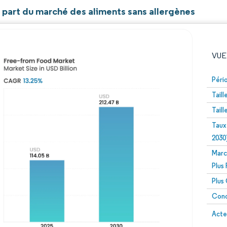
t part du marché des aliments sans allergènes
VUE
Péri
Tail
Tail
Taux
2030
Marc
Image © Mordor Intelligence. La réutilisation nécessite un
Plus
Plus
Conc
Image 
Acte