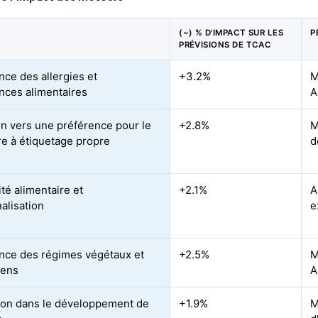
(~) % D'IMPACT SUR LES
P
PRÉVISIONS DE TCAC
nce des allergies et
+3.2%
M
ances alimentaires
A
on vers une préférence pour le
+2.8%
M
re à étiquetage propre
d
ité alimentaire et
+2.1%
A
alisation
e
nce des régimes végétaux et
+2.5%
M
iens
A
ion dans le développement de
+1.9%
M