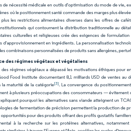
s de nécessité médicale en outils d'optimisation du mode de vie, 
rgènes où le positionnement santé commande des marges plus élevé
 plus les restrictions alimentaires diverses dans les offres de caf
stitutionnels qui contournent la distribution traditionnelle au déta
ntaires culturelles et religieuses crée des exigences de formulatio
ées d'approvisionnement en ingrédients. La personnalisation tech
es combinaisons personnalisées de produits sans allergènes, perturba
ce des régimes végétaux et végétaliens
 des régimes végétaux a dépassé les motivations éthiques pour engl
Good Food Institute documentant 8,1 milliards USD de ventes au dé
[3]
 à la maturité de la catégorie
. La convergence du positionnement 
ment à plusieurs préoccupations des consommateurs — évitement de
xpliquant pourquoi les alternatives sans viande atteignent un TCAC
logies de fermentation de précision permettent la production de pro
 opportunités pour des produits offrant des profils gustatifs familie
ental à la recherche sur les protéines alternatives, notammen
s similaires à travers l'Europe et l'Asie, accélère les cycles d'innova