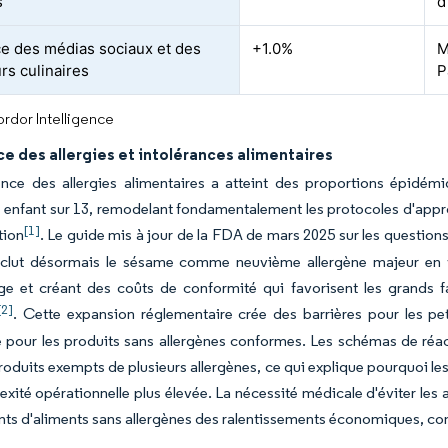
s
d
ce des médias sociaux et des
+1.0%
M
rs culinaires
P
rdor Intelligence
e des allergies et intolérances alimentaires
ence des allergies alimentaires a atteint des proportions épidém
 enfant sur 13, remodelant fondamentalement les protocoles d'approv
[1]
tion
. Le guide mis à jour de la FDA de mars 2025 sur les questions
inclut désormais le sésame comme neuvième allergène majeur en v
age et créant des coûts de conformité qui favorisent les grands 
[2]
. Cette expansion réglementaire crée des barrières pour les pet
 pour les produits sans allergènes conformes. Les schémas de réac
roduits exempts de plusieurs allergènes, ce qui explique pourquoi 
xité opérationnelle plus élevée. La nécessité médicale d'éviter les
ants d'aliments sans allergènes des ralentissements économiques, con