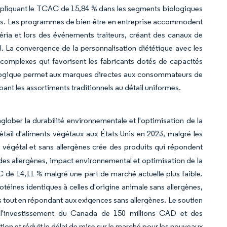
expliquant le TCAC de 15,84 % dans les segments biologiques
es. Les programmes de bien-être en entreprise accommodent
étéria et lors des événements traiteurs, créant des canaux de
il. La convergence de la personnalisation diététique avec les
n complexes qui favorisent les fabricants dotés de capacités
nologique permet aux marques directes aux consommateurs de
nt les assortiments traditionnels au détail uniformes.
ober la durabilité environnementale et l'optimisation de la
tail d'aliments végétaux aux États-Unis en 2023, malgré les
végétal et sans allergènes crée des produits qui répondent
s allergènes, impact environnemental et optimisation de la
 de 14,11 % malgré une part de marché actuelle plus faible.
téines identiques à celles d'origine animale sans allergènes,
rs tout en répondant aux exigences sans allergènes. Le soutien
t l'investissement du Canada de 150 millions CAD et des
tion et réduit le délai de mise sur le marché pour les nouveaux