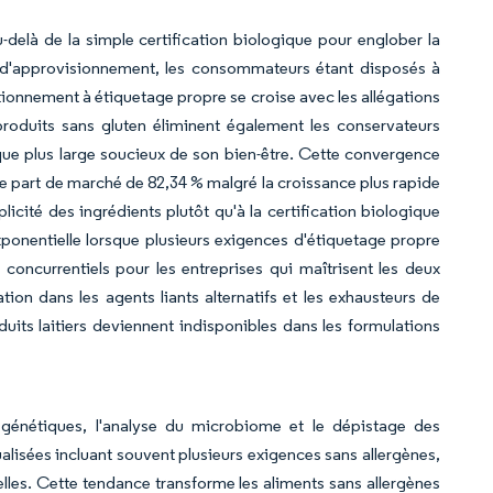
elà de la simple certification biologique pour englober la
e d'approvisionnement, les consommateurs étant disposés à
ionnement à étiquetage propre se croise avec les allégations
roduits sans gluten éliminent également les conservateurs
hique plus large soucieux de son bien-être. Cette convergence
e part de marché de 82,34 % malgré la croissance plus rapide
licité des ingrédients plutôt qu'à la certification biologique
xponentielle lorsque plusieurs exigences d'étiquetage propre
oncurrentiels pour les entreprises qui maîtrisent les deux
ion dans les agents liants alternatifs et les exhausteurs de
oduits laitiers deviennent indisponibles dans les formulations
 génétiques, l'analyse du microbiome et le dépistage des
alisées incluant souvent plusieurs exigences sans allergènes,
elles. Cette tendance transforme les aliments sans allergènes