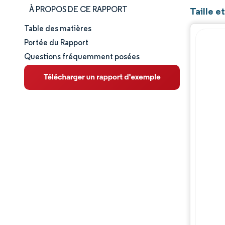
À PROPOS DE CE RAPPORT
Taille e
Table des matières
Taille et part de marché
Portée du Rapport
Questions fréquemment posées
Analyse du marché
Tendances et perspectives
Analyse des segments
Analyse géographique
Paysage concurrentiel
Acteurs majeurs
Évolutions de l'industrie