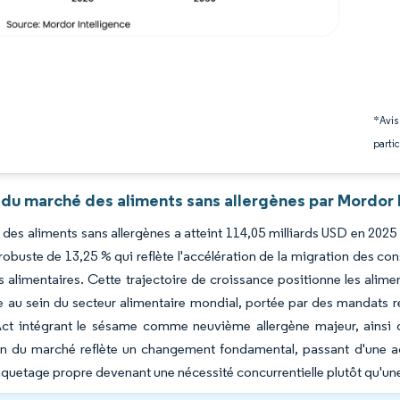
*Avis
partic
 du marché des aliments sans allergènes par Mordor 
des aliments sans allergènes a atteint 114,05 milliards USD en 2025 e
buste de 13,25 % qui reflète l'accélération de la migration des co
ns alimentaires. Cette trajectoire de croissance positionne les ali
e au sein du secteur alimentaire mondial, portée par des mandats r
t intégrant le sésame comme neuvième allergène majeur, ainsi que
on du marché reflète un changement fondamental, passant d'une 
étiquetage propre devenant une nécessité concurrentielle plutôt qu'u