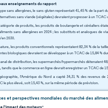
paux enseignements du rapport
type sans allergènes, le sans gluten représentait 41,45 % de la part 
alternatives sans viande (végétales) devraient progresser à un TCAC 
catégorie de produits, les produits de boulangerie et céréaliers étai
aliments sans allergènes en 2024 ; les substituts et analogues de vi
u'en 2030.
nature, les produits conventionnels représentaient 82,34 % de la tail
antes biologiques devraient se développer à un TCAC de 15,84 % dur
canal de distribution, les supermarchés/hypermarchés détenaient 48,
, tandis que le commerce en ligne devrait enregistrer un TCAC de 15
géographie, l'Amérique du Nord a capté 34,31 % des revenus de 202
 le plus élevé, soit 15,43 %, sur la même période de prévision.
es et perspectives mondiales du marché des aliment
de l'impact des moteurs
*