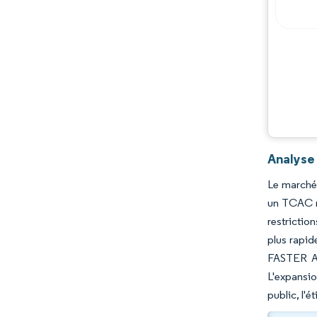
Analyse
Le marché 
un TCAC ro
restrictio
plus rapid
FASTER Ac
L'expansi
public, l'