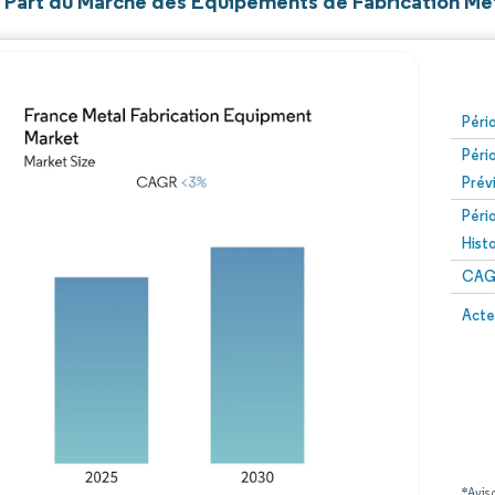
et Part du Marché des Équipements de Fabrication Mé
Péri
Péri
Prév
Péri
Hist
CAG
Acte
*Avis 