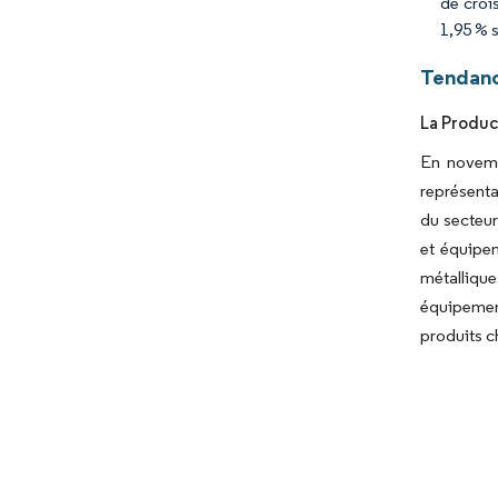
de croi
1,95 % s
Tendanc
La Produc
En novemb
représenta
du secteur
et équipem
métallique
équipement
produits c