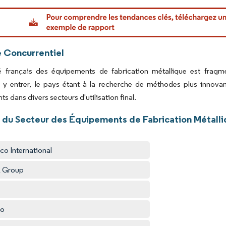
or Intelligence. La réutilisation nécessite une attribution sous CC BY 4.0.
 Concurrentiel
 français des équipements de fabrication métallique est fragmen
t y entrer, le pays étant à la recherche de méthodes plus innova
s dans divers secteurs d'utilisation final.
 du Secteur des Équipements de Fabrication Métalli
co International
R Group
co