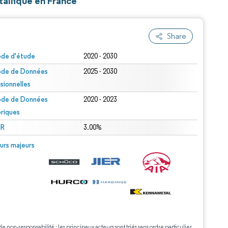
tallique en France
Share
ode d'étude
2020 - 2030
ode de Données
2025 - 2030
isionnelles
ode de Données
2020 - 2023
oriques
R
3.00%
urs majeurs
de non-responsabilité : les principaux acteurs sont triés sans ordre particulier