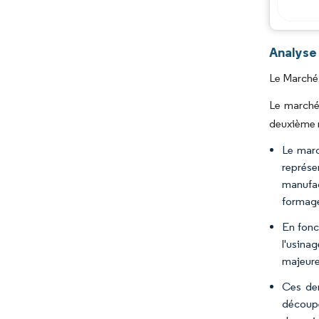
Analyse
Le Marché 
Le marché 
deuxième m
Le marc
représen
manufac
formage
En fonc
l'usinag
majeure
Ces der
découpe