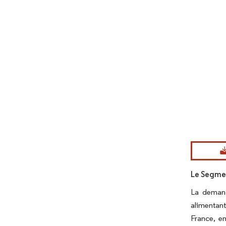
Image © Mord
Le Segme
La demand
alimentan
France, e