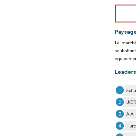
Image © Mord
Paysage
Le marché
souhaitan
équipement
Leaders
Schu
JIE
AIA
Hur