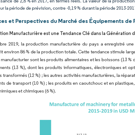
ssance de 2,6 % en 2017, en termes réels. La valeur de la productio
ur la période de prévision, contre -0,19 % durant la période 2013-201
es et Perspectives du Marché des Équipements de F
tion Manufacturière est une Tendance Clé dans la Génération 
re 2019, la production manufacturière du pays a enregistré une
it environ 86 % de la production totale. Cette tendance stimule la
 manufacturier sont les produits alimentaires et les boissons (13 % 
ents (13 %), dont les produits informatiques, électroniques et opt
s transformés (12 %) ; les autres activités manufacturières, la réparat
s de transport (10 %) ; les produits en caoutchouc et en plastique, 
himiques et chimiques (6 %).