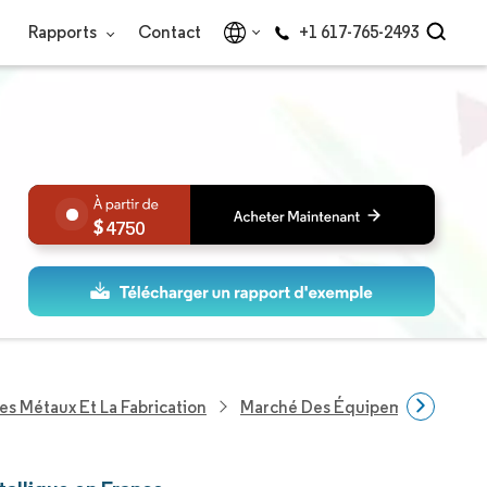
Rapports
Contact
+1 617-765-2493
4750
es Métaux Et La Fabrication
Marché Des Équipements De Fab