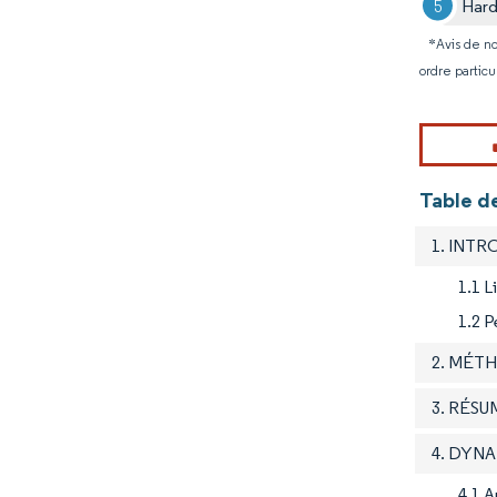
Hard
*Avis de no
ordre particu
Table d
1. INT
1.1 L
1.2 P
2. MÉT
3. RÉSU
4. DYN
4.1 