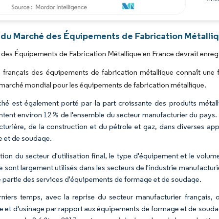
Image © Mordor Intelligence. La réutilisation nécessite une attribution sous CC BY 4.0
 du Marché des Équipements de Fabrication Métalliq
des Équipements de Fabrication Métallique en France devrait enregis
français des équipements de fabrication métallique connaît une f
arché mondial pour les équipements de fabrication métallique.
hé est également porté par la part croissante des produits métall
tent environ 12 % de l'ensemble du secteur manufacturier du pays. Ils
turière, de la construction et du pétrole et gaz, dans diverses ap
 et de soudage.
tion du secteur d'utilisation final, le type d'équipement et le vol
e sont largement utilisés dans les secteurs de l'industrie manufacturiè
 partie des services d'équipements de formage et de soudage.
niers temps, avec la reprise du secteur manufacturier français, 
 et d'usinage par rapport aux équipements de formage et de soudage