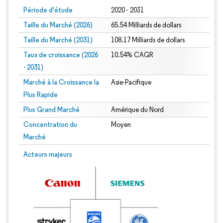
Période d'étude
2020 - 2031
Taille du Marché (2026)
65.54 Milliards de dollars
Taille du Marché (2031)
108.17 Milliards de dollars
Taux de croissance (2026
10.54% CAGR
- 2031)
Marché à la Croissance la
Asie-Pacifique
Plus Rapide
Plus Grand Marché
Amérique du Nord
Concentration du
Moyen
Marché
Image © Mordor Intelligence. La réutilisation nécessite une attribution sous CC 
Acteurs majeurs