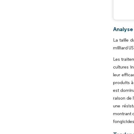
Analyse
La taille
milliard U
Les traite
cultures i
leur effic
produits à
est domina
raison de 
une résis
montrant d
fongicides