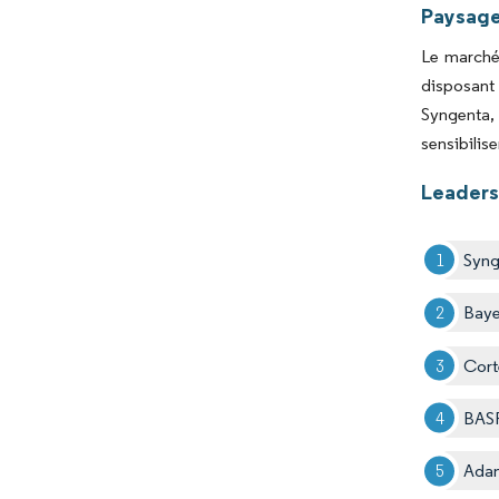
Paysage
Le marché
disposant 
Syngenta,
sensibilis
Leaders
Syng
Baye
Cort
BAS
Adam