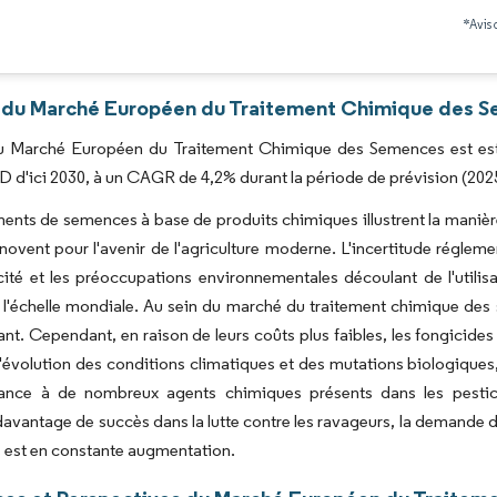
Image © Mordor Intelligence. La réutilisation nécessite une attribution sous CC BY 4.0
*Avis 
 du Marché Européen du Traitement Chimique des Se
 du Marché Européen du Traitement Chimique des Semences est esti
SD d'ici 2030, à un CAGR de 4,2% durant la période de prévision (202
ments de semences à base de produits chimiques illustrent la manière
nnovent pour l'avenir de l'agriculture moderne. L'incertitude réglem
acité et les préoccupations environnementales découlant de l'utili
 l'échelle mondiale. Au sein du marché du traitement chimique des
nt. Cependant, en raison de leurs coûts plus faibles, les fongicides 
l'évolution des conditions climatiques et des mutations biologiqu
tance à de nombreux agents chimiques présents dans les pesticid
avantage de succès dans la lutte contre les ravageurs, la demande 
 est en constante augmentation.