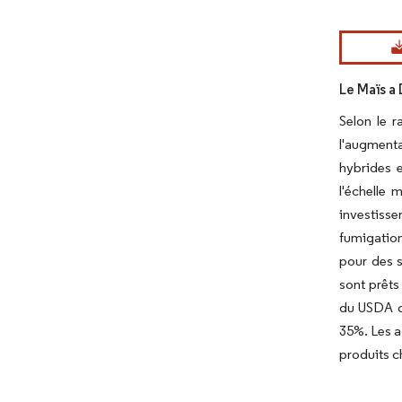
Image © Mord
Le Maïs a
Selon le 
l'augmenta
hybrides 
l'échelle
investiss
fumigation
pour des s
sont prêts
du USDA d
35%. Les a
produits c