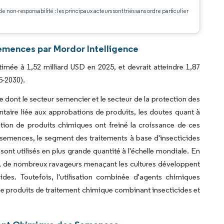
.
de non-responsabilité : les principaux acteurs sont triés sans ordre particulier
mences par Mordor Intelligence
mée à 1,52 milliard USD en 2025, et devrait atteindre 1,87
5-2030).
 dont le secteur semencier et le secteur de la protection des
entaire liée aux approbations de produits, les doutes quant à
sation de produits chimiques ont freiné la croissance de ces
 semences, le segment des traitements à base d'insecticides
sont utilisés en plus grande quantité à l'échelle mondiale. En
es, de nombreux ravageurs menaçant les cultures développent
es. Toutefois, l'utilisation combinée d'agents chimiques
de produits de traitement chimique combinant insecticides et