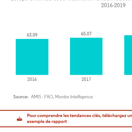
or Intelligence. La réutilisation nécessite une attribution sous CC BY 4.0.