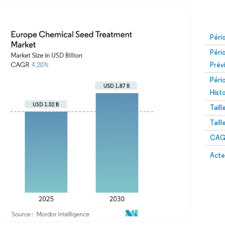
Péri
Péri
Prév
Péri
Hist
Tail
Tail
CAGR
Acte