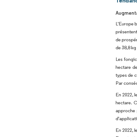
Tendanc
Augmentat
L'Europe b
présentent
de prospér
de 38,8 kg
Les fongic
hectare de
types de c
Par conséq
En 2022, l
hectare. C
approche p
d'applicat
En 2022, l