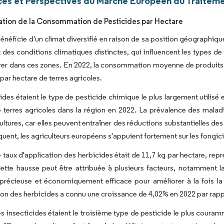
es et Perspectives du Marché Européen du Traite
ion de la Consommation de Pesticides par Hectare
énéficie d'un climat diversifié en raison de sa position géographiqu
 des conditions climatiques distinctes, qui influencent les types de
er dans ces zones. En 2022, la consommation moyenne de produits c
 par hectare de terres agricoles.
ides étaient le type de pesticide chimique le plus largement util
 terres agricoles dans la région en 2022. La prévalence des maladi
ultures, car elles peuvent entraîner des réductions substantielles d
uent, les agriculteurs européens s'appuient fortement sur les fongic
e taux d'application des herbicides était de 11,7 kg par hectare, rep
ette hausse peut être attribuée à plusieurs facteurs, notamment l
récieuse et économiquement efficace pour améliorer à la fois la q
ion des herbicides a connu une croissance de 4,02% en 2022 par rapp
es insecticides étaient le troisième type de pesticide le plus couramm