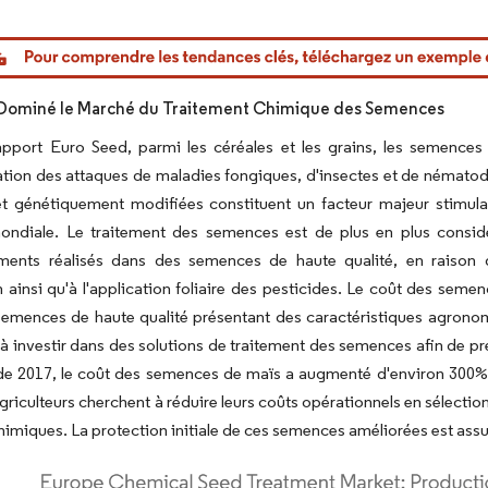
or Intelligence. La réutilisation nécessite une attribution sous CC BY 4.0.
 Dominé le Marché du Traitement Chimique des Semences
rapport Euro Seed, parmi les céréales et les grains, les semence
tion des attaques de maladies fongiques, d'insectes et de nématode
et génétiquement modifiées constituent un facteur majeur stimul
 mondiale. Le traitement des semences est de plus en plus consi
ements réalisés dans des semences de haute qualité, en raison 
 ainsi qu'à l'application foliaire des pesticides. Le coût des sem
emences de haute qualité présentant des caractéristiques agronom
 à investir dans des solutions de traitement des semences afin de p
e 2017, le coût des semences de maïs a augmenté d'environ 300% 
griculteurs cherchent à réduire leurs coûts opérationnels en sélect
himiques. La protection initiale de ces semences améliorées est assur