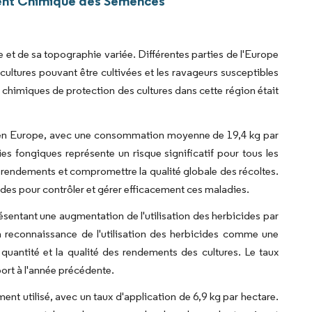
ment Chimique des Semences
e et de sa topographie variée. Différentes parties de l'Europe
 cultures pouvant être cultivées et les ravageurs susceptibles
himiques de protection des cultures dans cette région était
isé en Europe, avec une consommation moyenne de 19,4 kg par
es fongiques représente un risque significatif pour tous les
es rendements et compromettre la qualité globale des récoltes.
ides pour contrôler et gérer efficacement ces maladies.
résentant une augmentation de l'utilisation des herbicides par
a reconnaissance de l'utilisation des herbicides comme une
uantité et la qualité des rendements des cultures. Le taux
ort à l'année précédente.
ent utilisé, avec un taux d'application de 6,9 kg par hectare.