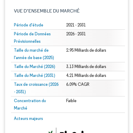
VUE D’ENSEMBLE DU MARCHÉ
Période d'étude
2021 - 2031
Période de Données
2026 - 2031
Prévisionnelles
Taille du marché de
2.95 Milliards de dollars
l'année de base (2025)
Taille du Marché (2026)
3.13 Milliards de dollars
Taille du Marché (2031)
4.21 Milliards de dollars
Taux de croissance (2026
6.09% CAGR
- 2031)
Concentration du
Faible
Marché
Image © Mordor Intelligence. La réutilisation nécessite une attribution sous CC 
Acteurs majeurs