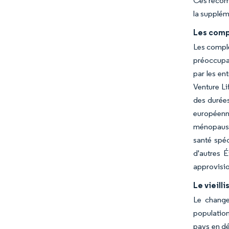
Ces recom
la supplém
Les comp
Les complé
préoccupat
par les en
Venture Li
des durées
européenn
ménopause,
santé spéc
d'autres 
approvisio
Le vieill
Le change
population
pays en d