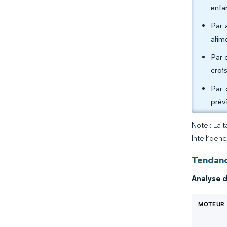
enfa
Par 
alim
Par 
croi
Par 
prév
Note : La 
Intelligen
Tendanc
Analyse 
MOTEUR