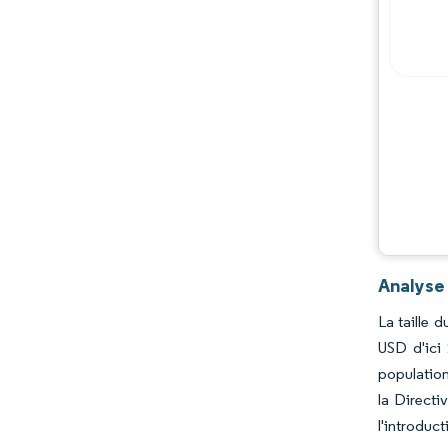
Opportunités et perspectives
Évolutions de l'industrie
Analyse
La taille 
USD d'ici
population
la Directi
l'introduc