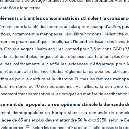
mandations de dosage fondées sur des données probantes visent à
entation à long terme.
léments ciblant les consommatrices stimulent la croissanc
ments pour la santé des femmes ont élargi leur champ d'action, pas
ions, notamment la ménopause, l'équilibre hormonal, l'élasticité c
treprises pharmaceutiques. Soulignant l'intérêt croissant des inve
fe Group a acquis Health and Her Limited pour 7,5 millions GBP (9,
 de traitement plus longues et des dépenses par habitant plus élev
e des médicaments a clarifié les exigences d'étiquetage pour l
 réduisant ainsi les incertitudes réglementaires pour les fabrican
ifiques pour le calcium et la vitamine D chez les femmes ménopaus
États membres de l'Union européenne. Par ailleurs, la demande d
nnement transparent stimule les progrès en matière de certification b
issement de la population européenne stimule la demande d
ment démographique en Europe stimule la demande de compléme
 âgée de 65 ans et plus devant atteindre 30 % d'ici 2050, selon le
[2]
éveloppement
. Selon les données d'Eurostat, l'Italie possède la 