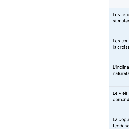
Les ten
stimule
Les com
la croi
L'incli
naturels
Le viei
demande
La popul
tendanc