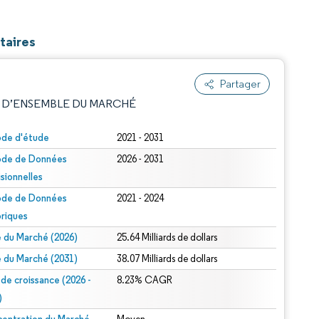
taires
Partager
 D’ENSEMBLE DU MARCHÉ
ode d'étude
2021 - 2031
ode de Données
2026 - 2031
isionnelles
ode de Données
2021 - 2024
oriques
le du Marché (2026)
25.64 Milliards de dollars
e attribution sous CC BY 4.0.
le du Marché (2031)
38.07 Milliards de dollars
 de croissance (2026 -
8.23% CAGR
)