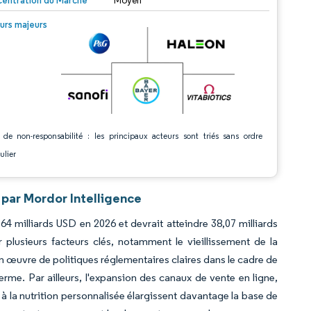
entration du Marché
Moyen
© Mordor Intelligence. La réutilisation nécessite une attribution sous CC BY 4.0.
urs majeurs
 de non-responsabilité : les principaux acteurs sont triés sans ordre
ulier
par Mordor Intelligence
4 milliards USD en 2026 et devrait atteindre 38,07 milliards
lusieurs facteurs clés, notamment le vieillissement de la
en œuvre de politiques réglementaires claires dans le cadre de
rme. Par ailleurs, l'expansion des canaux de vente en ligne,
à la nutrition personnalisée élargissent davantage la base de