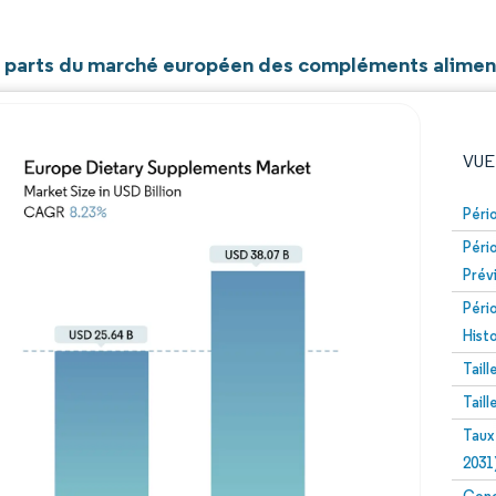
et parts du marché européen des compléments alimen
VUE
Péri
Péri
Prév
Péri
Hist
Tail
Image © Mordor Intelligence. La réutilisation nécessite un
Tail
Taux
2031