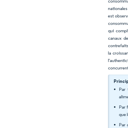
consommat
nationales
est obser
consommate
qui compli
canaux de
contrefait
la croissa
l'authenti
concurrent
Princi
Par 
alim
Par 
que 
Par 