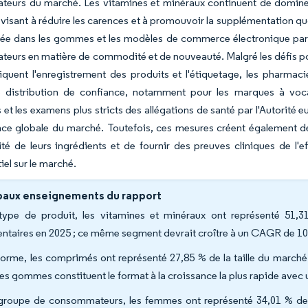
eurs du marché. Les vitamines et minéraux continuent de domine
 visant à réduire les carences et à promouvoir la supplémentation q
vée dans les gommes et les modèles de commerce électronique par
urs en matière de commodité et de nouveauté. Malgré les défis po
quent l'enregistrement des produits et l'étiquetage, les pharmaci
 distribution de confiance, notamment pour les marques à vocati
s et les examens plus stricts des allégations de santé par l'Autorité
nce globale du marché. Toutefois, ces mesures créent également d
cité de leurs ingrédients et de fournir des preuves cliniques de l'e
iel sur le marché.
paux enseignements du rapport
type de produit, les vitamines et minéraux ont représenté 51
entaires en 2025 ; ce même segment devrait croître à un CAGR de 10
forme, les comprimés ont représenté 27,85 % de la taille du march
les gommes constituent le format à la croissance la plus rapide ave
groupe de consommateurs, les femmes ont représenté 34,01 % de 