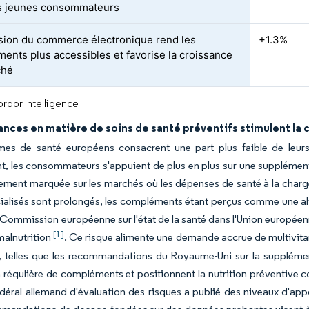
s jeunes consommateurs
sion du commerce électronique rend les
+1.3%
ents plus accessibles et favorise la croissance
ché
rdor Intelligence
ances en matière de soins de santé préventifs stimulent l
mes de santé européens consacrent une part plus faible de leur
, les consommateurs s'appuient de plus en plus sur une supplémen
rement marquée sur les marchés où les dépenses de santé à la charge 
ialisés sont prolongés, les compléments étant perçus comme une al
 Commission européenne sur l'état de la santé dans l'Union européenn
[1]
malnutrition
. Ce risque alimente une demande accrue de multivita
, telles que les recommandations du Royaume-Uni sur la supplémen
ion régulière de compléments et positionnent la nutrition préventive
 fédéral allemand d'évaluation des risques a publié des niveaux d'ap