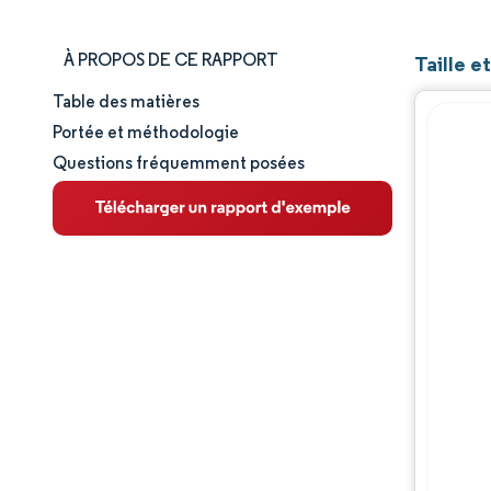
À PROPOS DE CE RAPPORT
Taille 
Table des matières
Taille et part de marché
Portée et méthodologie
Questions fréquemment posées
Analyse du marché
Tendances et perspectives
Analyse des segments
Analyse géographique
Paysage réglementaire
Paysage concurrentiel
Acteurs majeurs