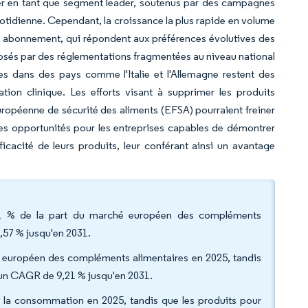
r en tant que segment leader, soutenus par des campagnes
uotidienne. Cependant, la croissance la plus rapide en volume
 abonnement, qui répondent aux préférences évolutives des
sés par des réglementations fragmentées au niveau national
es dans des pays comme l'Italie et l'Allemagne restent des
on clinique. Les efforts visant à supprimer les produits
 européenne de sécurité des aliments (EFSA) pourraient freiner
es opportunités pour les entreprises capables de démontrer
fficacité de leurs produits, leur conférant ainsi un avantage
,31 % de la part du marché européen des compléments
,57 % jusqu'en 2031.
é européen des compléments alimentaires en 2025, tandis
c un CAGR de 9,21 % jusqu'en 2031.
la consommation en 2025, tandis que les produits pour