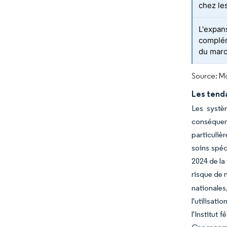
chez le
L'expan
complém
du mar
Source: Mo
Les tend
Les systè
conséquent
particuliè
soins spéc
2024 de la
risque de 
nationales
l'utilisat
l'Institut