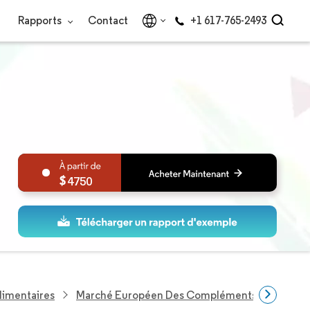
Rapports
Contact
+1 617-765-2493
4750
limentaires
Marché Européen Des Compléments Alimentair