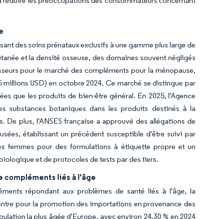
 réduire les préoccupations des consommateurs concernant
e
sant des soins prénataux exclusifs à une gamme plus large de
utanée et la densité osseuse, des domaines souvent négligés
stisseurs pour le marché des compléments pour la ménopause,
5 millions USD) en octobre 2024. Ce marché se distingue par
ées que les produits de bien-être général. En 2025, l'Agence
es substances botaniques dans les produits destinés à la
ts. De plus, l'ANSES française a approuvé des allégations de
ées, établissant un précédent susceptible d'être suivi par
es femmes pour des formulations à étiquette propre et un
iologique et de protocoles de tests par des tiers.
e compléments liés à l'âge
nts répondant aux problèmes de santé liés à l'âge, la
 Centre pour la promotion des importations en provenance des
population la plus âgée d'Europe, avec environ 24,30 % en 2024