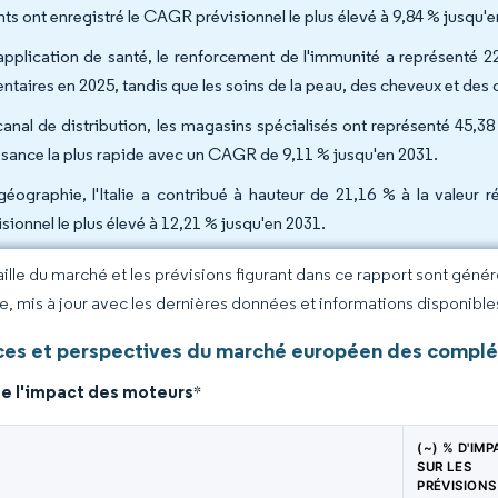
nts ont enregistré le CAGR prévisionnel le plus élevé à 9,84 % jusqu'
application de santé, le renforcement de l'immunité a représenté 
entaires en 2025, tandis que les soins de la peau, des cheveux et de
canal de distribution, les magasins spécialisés ont représenté 45,38 
ssance la plus rapide avec un CAGR de 9,11 % jusqu'en 2031.
géographie, l'Italie a contribué à hauteur de 21,16 % à la valeur
isionnel le plus élevé à 12,21 % jusqu'en 2031.
taille du marché et les prévisions figurant dans ce rapport sont géné
ce, mis à jour avec les dernières données et informations disponible
es et perspectives du marché européen des complé
de l'impact des moteurs
*
(~) % D'IM
SUR LES
PRÉVISIONS