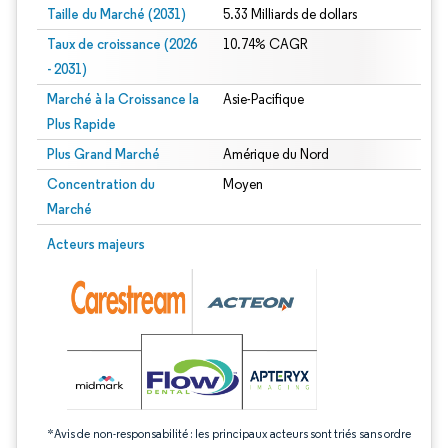
Taille du Marché (2031)
5.33 Milliards de dollars
Taux de croissance (2026
10.74% CAGR
- 2031)
Marché à la Croissance la
Asie-Pacifique
Plus Rapide
Plus Grand Marché
Amérique du Nord
Concentration du
Moyen
Marché
Image © Mordor Intelligence. La réutilisation nécessite une attribution sous CC 
Acteurs majeurs
*Avis de non-responsabilité : les principaux acteurs sont triés sans ordre