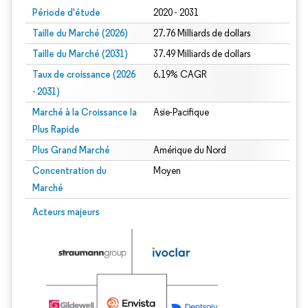
Période d'étude
2020 - 2031
Taille du Marché (2026)
27.76 Milliards de dollars
Taille du Marché (2031)
37.49 Milliards de dollars
Taux de croissance (2026
6.19% CAGR
- 2031)
Marché à la Croissance la
Asie-Pacifique
Plus Rapide
Plus Grand Marché
Amérique du Nord
Concentration du
Moyen
Marché
Image © Mordor Intelligence. La réutilisation nécessite une attribution sous CC 
Acteurs majeurs