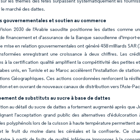
sur les thèmes des fêtes surpassent systématiquement les fournisse
r le marché des dattes.
ves gouvernementales et soutien au commerce
ision 2030 de l'Arabie saoudite positionne les dattes comme un p
e financement et d'assurance de la Banque saoudienne d'import-ex
e mise en relation gouvernementales ont généré 458 milliards SAR (1
nsformées enregistrant une croissance à deux chiffres. Les crédit
s à la certification qualité amplifient la compétitivité des petites
abes unis, en Tunisie et au Maroc accélèrent l'installation de sta
tions Géographiques. Ces actions coordonnées renforcent la résili
ion et en ouvrant de nouveaux canaux de distribution vers l'Asie-Pac
ement de substituts au sucre à base de dattes
tion au détail du sucre de dattes a fortement augmenté après que J
ignant l'acceptation grand public des alternatives d'édulcoration
les polyphénols lors de la cuisson à haute température permettent 
 et le fruit du moine dans les céréales et la confiserie. Ce c
aire à partir de fruits de qualité inférieure impropres à la consom