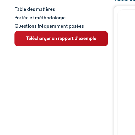
Table des matières
Taille et part de marché
Portée et méthodologie
Questions fréquemment posées
Analyse du marché
Tendances et perspectives
Analyse géographique
Paysage réglementaire
Analyse de la chaîne de valeur
Opportunités et perspectives
Évolutions de l'industrie