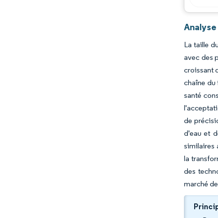
Analyse
La taille 
avec des p
croissant 
chaîne du 
santé cons
l'acceptat
de précisi
d'eau et 
similaires
la transfo
des techno
marché de
Princi