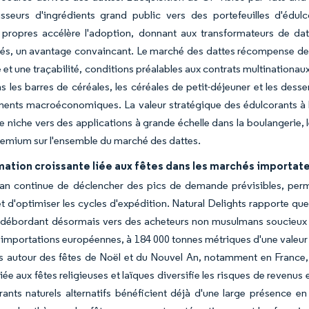
isseurs d'ingrédients grand public vers des portefeuilles d'édu
 propres accélère l'adoption, donnant aux transformateurs de datt
és, un avantage convaincant. Le marché des dattes récompense de pl
 et une traçabilité, conditions préalables aux contrats multinationaux
s les barres de céréales, les céréales de petit-déjeuner et les des
ments macroéconomiques. La valeur stratégique des édulcorants à 
e niche vers des applications à grande échelle dans la boulangerie, l
remium sur l'ensemble du marché des dattes.
tion croissante liée aux fêtes dans les marchés importat
n continue de déclencher des pics de demande prévisibles, permet
 d'optimiser les cycles d'expédition. Natural Delights rapporte qu
 débordant désormais vers des acheteurs non musulmans soucieux de 
s importations européennes, à 184 000 tonnes métriques d'une valeur 
rs autour des fêtes de Noël et du Nouvel An, notamment en France
ée aux fêtes religieuses et laïques diversifie les risques de revenu
rants naturels alternatifs bénéficient déjà d'une large présence en