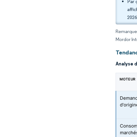
Par 
affi
2026
Remarque :
Mordor Int
Tendanc
Analyse 
MOTEUR
Demande
d'origi
Consomm
marchés