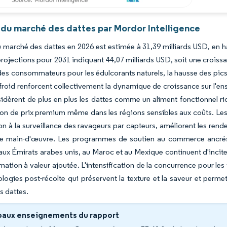
 du marché des dattes par Mordor Intelligence
du marché des dattes en 2026 est estimée à 31,39 milliards USD, en h
rojections pour 2031 indiquant 44,07 milliards USD, soit une croiss
des consommateurs pour les édulcorants naturels, la hausse des pics
froid renforcent collectivement la dynamique de croissance sur l'e
idèrent de plus en plus les dattes comme un aliment fonctionnel ric
ion de prix premium même dans les régions sensibles aux coûts. Les in
on à la surveillance des ravageurs par capteurs, améliorent les r
de main-d'œuvre. Les programmes de soutien au commerce ancrés da
 aux Émirats arabes unis, au Maroc et au Mexique continuent d'inciter
rmation à valeur ajoutée. L'intensification de la concurrence pour l
logies post-récolte qui préservent la texture et la saveur et perm
s dattes.
paux enseignements du rapport