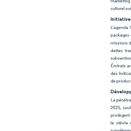
marketing 
culturel su
Initiati
L'agenda V
packages d
missions d
dattes tra
subvention
Émirats ar
des Indica
de product
Développ
La pénétra
2025, soul
protègent 
la stévia
supplément