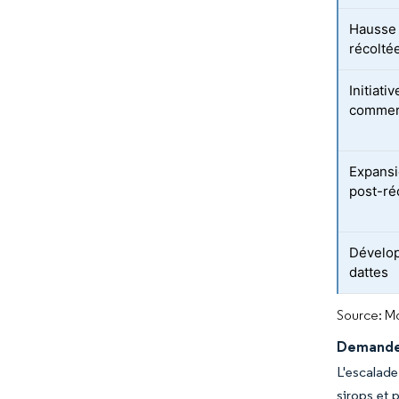
Hausse 
récolté
Initiat
comme
Expansi
post-ré
Dévelop
dattes
Source: Mo
Demande 
L'escalade
sirops et 