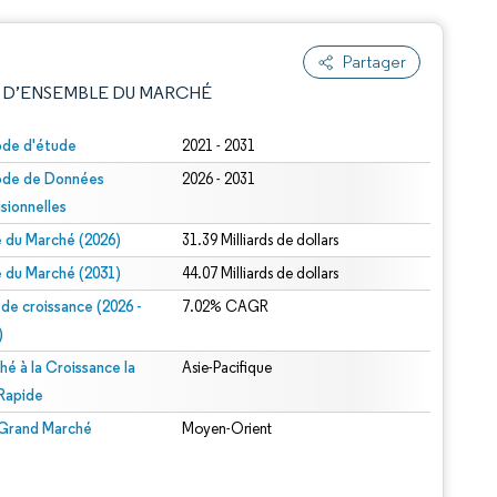
Partager
 D’ENSEMBLE DU MARCHÉ
ode d'étude
2021 - 2031
ode de Données
2026 - 2031
isionnelles
le du Marché (2026)
31.39 Milliards de dollars
le du Marché (2031)
44.07 Milliards de dollars
 de croissance (2026 -
7.02% CAGR
e attribution sous CC BY 4.0.
)
hé à la Croissance la
Asie-Pacifique
 Rapide
 Grand Marché
Moyen-Orient