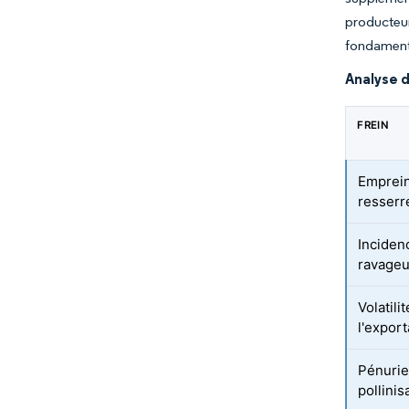
producteur
fondamenta
Analyse d
FREIN
Emprein
resserr
Inciden
ravageu
Volatili
l'expor
Pénurie
pollinis