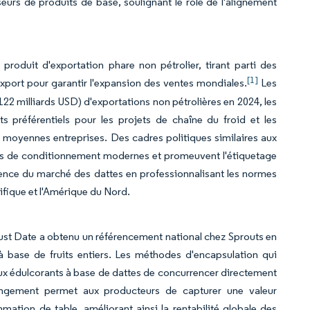
urs de produits de base, soulignant le rôle de l'alignement
roduit d'exportation phare non pétrolier, tirant parti des
[1]
port pour garantir l'expansion des ventes mondiales.
Les
22 milliards USD) d'exportations non pétrolières en 2024, les
s préférentiels pour les projets de chaîne du froid et les
 et moyennes entreprises. Des cadres politiques similaires aux
tions de conditionnement modernes et promeuvent l'étiquetage
ence du marché des dattes en professionnalisant les normes
ifique et l'Amérique du Nord.
ust Date a obtenu un référencement national chez Sprouts en
 à base de fruits entiers. Les méthodes d'encapsulation qui
aux édulcorants à base de dattes de concurrencer directement
hangement permet aux producteurs de capturer une valeur
mation de table, améliorant ainsi la rentabilité globale des