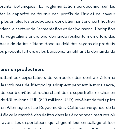
lcorants botaniques. La réglementation européenne sur les
es la capacité de fournir des profils de Brix et de saveur
us en plus les producteurs qui obtiennent une certification
 dans le secteur de l'alimentation et des boissons. L'adoption
serts végétaliens ancre une demande résiliente même lors des
base de dattes s'étend donc au-delà des rayons de produits
es produits laitiers et les boissons, amplifiant la demande de
eurs non producteurs
tant aux exportateurs de verrouiller des contrats à terme
e les volumes de Medjool quadruplent pendant le mois sacré,
leur bien-être et recherchant des « superfruits » riches en
de 481 millions EUR (520 millions USD), révèlent de forts pics
, en Allemagne et au Royaume-Uni. Cette convergence de la
s et élève le marché des dattes dans les économies matures où
 rayon. Les exportateurs qui alignent leur emballage et leur