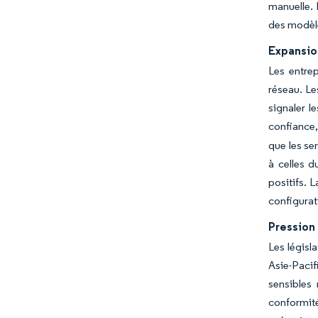
manuelle. 
des modèle
Expansio
Les entrep
réseau. Le
signaler l
confiance,
que les se
à celles d
positifs. 
configurat
Pression 
Les législ
Asie-Pacif
sensibles 
conformité