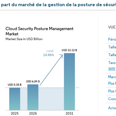
t part du marché de la gestion de la posture de sécur
VUE
Péri
Tail
Tail
Taux
2031
Marc
Image © Mordor Intelligence. La réutilisation nécessite un
Plus
Plus
Conc
Image 
Acte