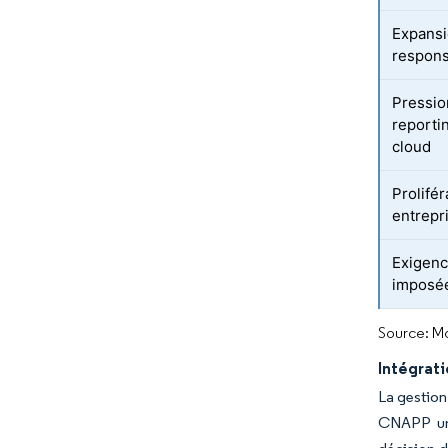
Expansi
respons
Pressio
reporti
cloud
Prolifér
entrepr
Exigenc
imposée
Source: Mo
Intégrat
La gestion
CNAPP uni