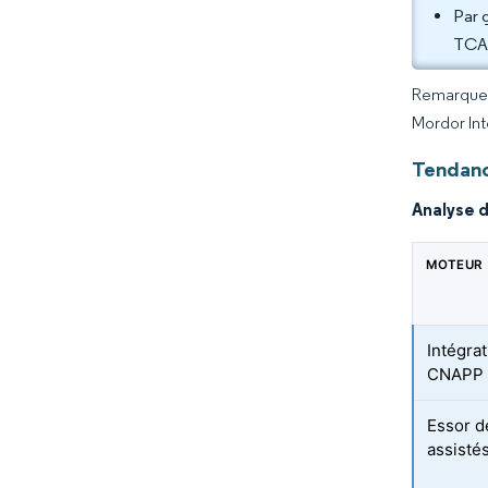
Par 
TCAC
Remarque :
Mordor Int
Tendanc
Analyse 
MOTEUR
Intégra
CNAPP
Essor d
assistés