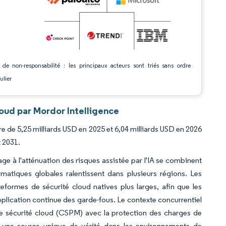
 de non-responsabilité : les principaux acteurs sont triés sans ordre
ulier
loud par Mordor Intelligence
dre de 5,25 milliards USD en 2025 et 6,04 milliards USD en 2026
t 2031.
age à l'atténuation des risques assistée par l'IA se combinent
atiques globales ralentissent dans plusieurs régions. Les
teformes de sécurité cloud natives plus larges, afin que les
pplication continue des garde-fous. Le contexte concurrentiel
 de sécurité cloud (CSPM) avec la protection des charges de
ses une source unique de vérité dans les environnements de