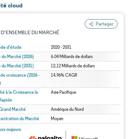
ité cloud
Partager
 D’ENSEMBLE DU MARCHÉ
ode d'étude
2020 - 2031
le du Marché (2026)
6.04 Milliards de dollars
le du Marché (2031)
12.12 Milliards de dollars
 de croissance (2026 -
14.96% CAGR
)
hé à la Croissance la
Asie-Pacifique
e attribution sous CC BY 4.0.
 Rapide
 Grand Marché
Amérique du Nord
entration du Marché
Moyen
© Mordor Intelligence. La réutilisation nécessite une attribution sous CC BY 4.0.
urs majeurs