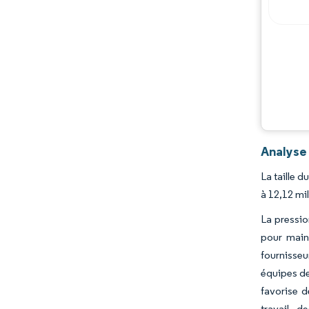
Analyse 
La taille 
à 12,12 mi
La pressio
pour main
fournisseu
équipes de
favorise d
travail, d