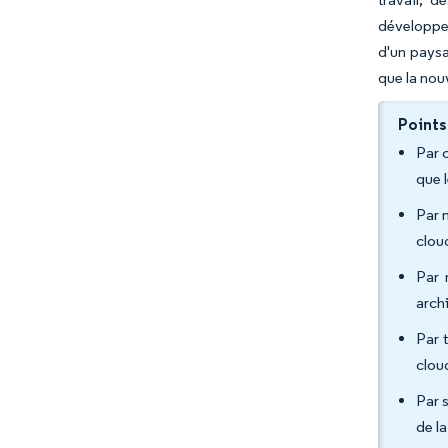
développem
d'un paysa
que la nou
Points
Par 
que 
Par 
clou
Par 
arch
Par 
clou
Par s
de l