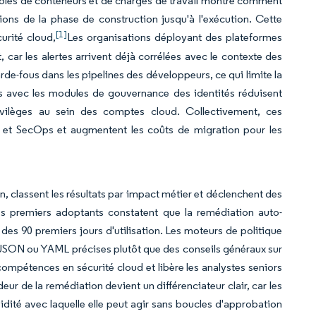
trôles de conteneurs et de charges de travail montre comment
ons de la phase de construction jusqu'à l'exécution. Cette
[1]
urité cloud,
Les organisations déployant des plateformes
car les alertes arrivent déjà corrélées avec le contexte des
de-fous dans les pipelines des développeurs, ce qui limite la
ons avec les modules de gouvernance des identités réduisent
ivilèges au sein des comptes cloud. Collectivement, ces
 et SecOps et augmentent les coûts de migration pour les
ion, classent les résultats par impact métier et déclenchent des
es premiers adoptants constatent que la remédiation auto-
des 90 premiers jours d'utilisation. Les moteurs de politique
 JSON ou YAML précises plutôt que des conseils généraux sur
compétences en sécurité cloud et libère les analystes seniors
ur de la remédiation devient un différenciateur clair, car les
idité avec laquelle elle peut agir sans boucles d'approbation