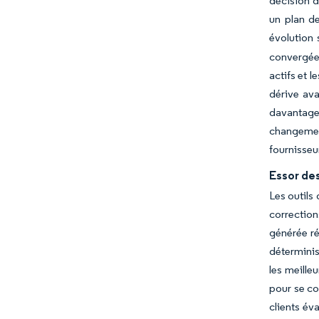
décision d
un plan de
évolution 
convergées
actifs et 
dérive ava
davantage
changemen
fournisseu
Essor des
Les outils 
correctio
générée ré
déterminis
les meille
pour se co
clients év