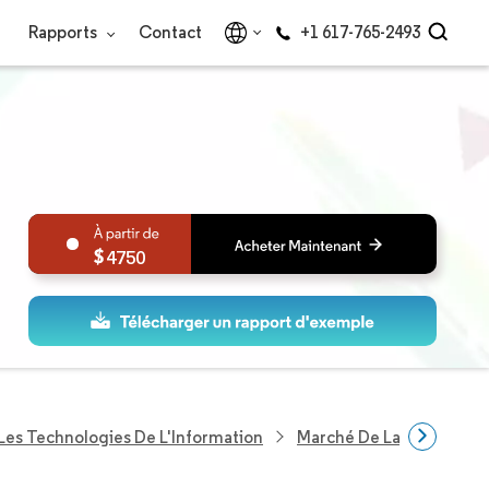
Rapports
Contact
+1 617-765-2493
4750
Les Technologies De L'Information
Marché De La Gestion De