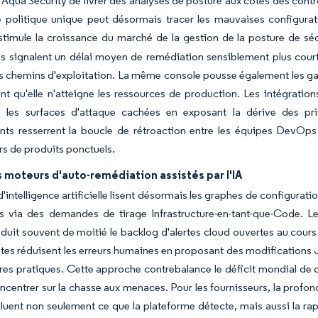
'Aqua Security de livrer des analyses de posture aux côtés des con
 politique unique peut désormais tracer les mauvaises configurati
stimule la croissance du marché de la gestion de la posture de séc
 signalent un délai moyen de remédiation sensiblement plus court, 
les chemins d'exploitation. La même console pousse également les gar
nt qu'elle n'atteigne les ressources de production. Les intégrati
 les surfaces d'attaque cachées en exposant la dérive des pr
ts resserrent la boucle de rétroaction entre les équipes DevOps
rs de produits ponctuels.
 moteurs d'auto-remédiation assistés par l'IA
d'intelligence artificielle lisent désormais les graphes de configurat
ns via des demandes de tirage Infrastructure-en-tant-que-Code. L
duit souvent de moitié le backlog d'alertes cloud ouvertes au cours 
tes réduisent les erreurs humaines en proposant des modifications
ures pratiques. Cette approche contrebalance le déficit mondial de 
ncentrer sur la chasse aux menaces. Pour les fournisseurs, la profonde
aluent non seulement ce que la plateforme détecte, mais aussi la rap