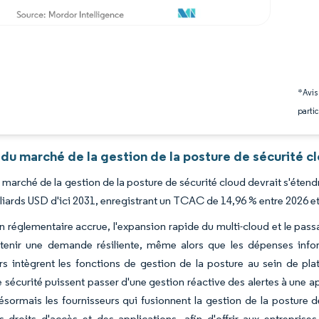
*Avis
partic
du marché de la gestion de la posture de sécurité c
du marché de la gestion de la posture de sécurité cloud devrait s'éten
lliards USD d'ici 2031, enregistrant un TCAC de 14,96 % entre 2026 e
n réglementaire accrue, l'expansion rapide du multi-cloud et le pass
tenir une demande résiliente, même alors que les dépenses inform
rs intègrent les fonctions de gestion de la posture au sein de pla
 sécurité puissent passer d'une gestion réactive des alertes à une a
ésormais les fournisseurs qui fusionnent la gestion de la posture
es droits d'accès et des applications, afin d'offrir aux entrepri