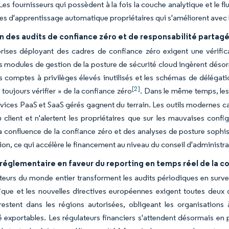
Les fournisseurs qui possèdent à la fois la couche analytique et le fl
s d'apprentissage automatique propriétaires qui s'améliorent avec 
n des audits de confiance zéro et de responsabilité partag
rises déployant des cadres de confiance zéro exigent une vérifica
s modules de gestion de la posture de sécurité cloud ingèrent désor
es comptes à privilèges élevés inutilisés et les schémas de délégatio
[2]
 toujours vérifier » de la confiance zéro
. Dans le même temps, les
rvices PaaS et SaaS gérés gagnent du terrain. Les outils modernes c
u client et n'alertent les propriétaires que sur les mauvaises confi
La confluence de la confiance zéro et des analyses de posture sophis
ion, ce qui accélère le financement au niveau du conseil d'administra
réglementaire en faveur du reporting en temps réel de la c
ateurs du monde entier transforment les audits périodiques en surv
ique et les nouvelles directives européennes exigent toutes deux 
restent dans les régions autorisées, obligeant les organisations
 exportables. Les régulateurs financiers s'attendent désormais en p