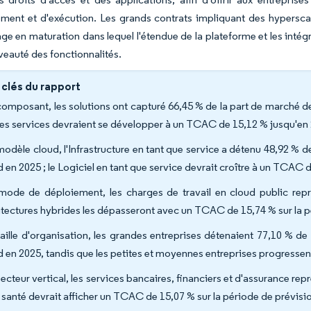
ent et d'exécution. Les grands contrats impliquant des hyperscal
ge en maturation dans lequel l'étendue de la plateforme et les int
veauté des fonctionnalités.
 clés du rapport
composant, les solutions ont capturé 66,45 % de la part de marché de 
les services devraient se développer à un TCAC de 15,12 % jusqu'en
modèle cloud, l'Infrastructure en tant que service a détenu 48,92 % de
d en 2025 ; le Logiciel en tant que service devrait croître à un TCAC 
mode de déploiement, les charges de travail en cloud public rep
itectures hybrides les dépasseront avec un TCAC de 15,74 % sur la p
taille d'organisation, les grandes entreprises détenaient 77,10 % de
d en 2025, tandis que les petites et moyennes entreprises progresse
ecteur vertical, les services bancaires, financiers et d'assurance repr
a santé devrait afficher un TCAC de 15,07 % sur la période de prévisi