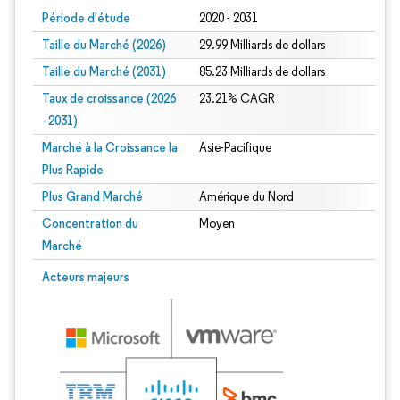
Période d'étude
2020 - 2031
Taille du Marché (2026)
29.99 Milliards de dollars
Taille du Marché (2031)
85.23 Milliards de dollars
Taux de croissance (2026
23.21% CAGR
- 2031)
Marché à la Croissance la
Asie-Pacifique
Plus Rapide
Plus Grand Marché
Amérique du Nord
Concentration du
Moyen
Marché
Image © Mordor Intelligence. La réutilisation nécessite une attribution sous CC 
Acteurs majeurs