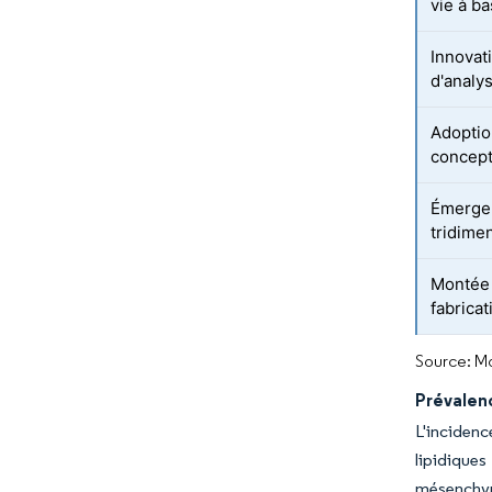
vie à ba
Innovat
d'analys
Adoption
concept
Émergen
tridime
Montée 
fabricat
Source: Mo
Prévalen
L'incidenc
lipidiques
mésenchym