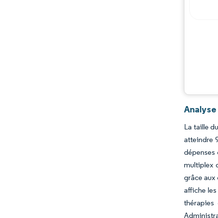
Opportunités et perspectives
Évolutions de l'industrie
Analyse
La taille 
atteindre 
dépenses 
multiplex 
grâce aux 
affiche le
thérapies
Administra