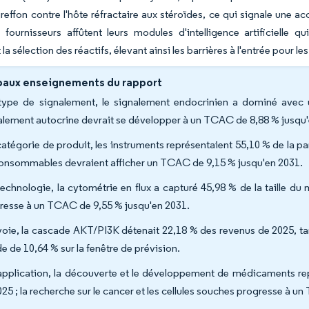
reffon contre l'hôte réfractaire aux stéroïdes, ce qui signale une ac
x fournisseurs affûtent leurs modules d'intelligence artificiell
la sélection des réactifs, élevant ainsi les barrières à l'entrée pour le
paux enseignements du rapport
type de signalement, le signalement endocrinien a dominé avec 
alement autocrine devrait se développer à un TCAC de 8,88 % jusqu'
catégorie de produit, les instruments représentaient 55,10 % de la pa
consommables devraient afficher un TCAC de 9,15 % jusqu'en 2031.
technologie, la cytométrie en flux a capturé 45,98 % de la taille du 
resse à un TCAC de 9,55 % jusqu'en 2031.
voie, la cascade AKT/PI3K détenait 22,18 % des revenus de 2025, t
e de 10,64 % sur la fenêtre de prévision.
application, la découverte et le développement de médicaments rep
025 ; la recherche sur le cancer et les cellules souches progresse à 