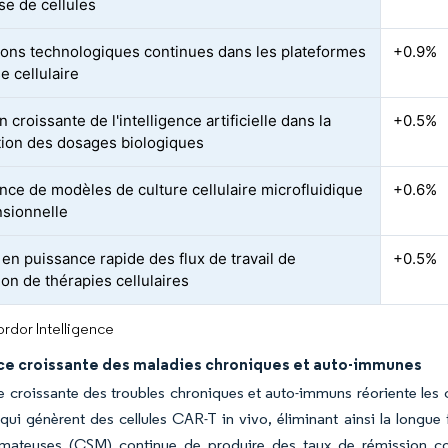
se de cellules
ions technologiques continues dans les plateformes
+0.9%
e cellulaire
 croissante de l'intelligence artificielle dans la
+0.5%
ion des dosages biologiques
ce de modèles de culture cellulaire microfluidique
+0.6%
nsionnelle
en puissance rapide des flux de travail de
+0.5%
ion de thérapies cellulaires
rdor Intelligence
ce croissante des maladies chroniques et auto-immunes
e croissante des troubles chroniques et auto-immuns réoriente les
 qui génèrent des cellules CAR-T in vivo, éliminant ainsi la longue 
ateuses (CSM) continue de produire des taux de rémission conv