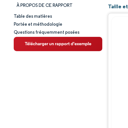
À PROPOS DE CE RAPPORT
Taille e
Table des matières
Taille et part de marché
Portée et méthodologie
Questions fréquemment posées
Analyse du marché
Tendances et perspectives
Analyse des segments
Analyse géographique
Paysage réglementaire
Paysage concurrentiel
Acteurs majeurs