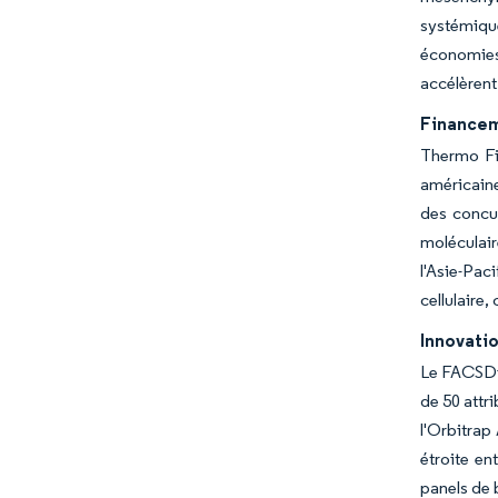
systémique
économies
accélèrent
Financeme
Thermo Fis
américaine
des concu
moléculair
l'Asie-Pac
cellulaire
Innovatio
Le FACSDis
de 50 attr
l'Orbitrap
étroite en
panels de 