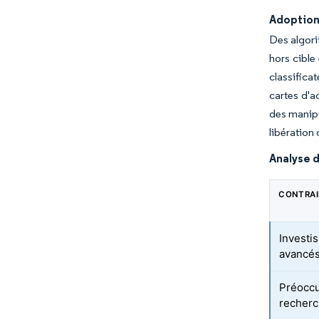
Adoption 
Des algori
hors cible
classific
cartes d'a
des manipu
libération 
Analyse d
CONTRA
Investi
avancés
Préoccu
recherc