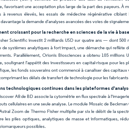
, favorisant une acceptation plus large de la part des payeurs. À m
 à revenus élevés, les essais de médecine régénérative ciblant 
 davantage la demande d'analyses avancées des voies de signalement
nt croissant pour la recherche en sciences de la vie à base
her Scientific investit 2 milliards USD sur quatre ans — dont 500
 de systèmes analytiques à fort impact, une démarche qui reflète des 
rrents. Parallèlement, Orionis Biosciences a obtenu 105 million
e, soulignant l'appétit des investisseurs en capital-risque pour le
ifique, les fonds souverains ont commencé à canaliser des capitau
, comprimant les délais de transfert de technologie pour les fabricant
ns technologiques continues dans les plateformes d'analyse
cover A8 de BD associe la cytométrie en flux spectrale à l'imagerie 
ibuts cellulaires en une seule analyse. Le module Mosaic de Beckman 
 Astral Zoom de Thermo Fisher multiplie par six le débit de la spect
tre les piles optiques, analytiques de masse et informatiques, réduis
biomarqueurs possibles.