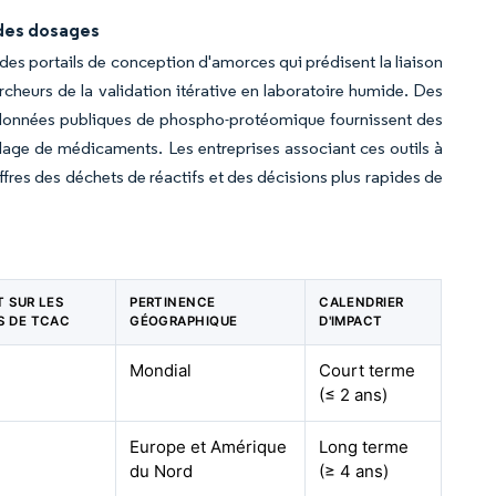
n des dosages
s portails de conception d'amorces qui prédisent la liaison
rcheurs de la validation itérative en laboratoire humide. Des
e données publiques de phospho-protéomique fournissent des
riblage de médicaments. Les entreprises associant ces outils à
fres des déchets de réactifs et des décisions plus rapides de
T SUR LES
PERTINENCE
CALENDRIER
S DE TCAC
GÉOGRAPHIQUE
D'IMPACT
Mondial
Court terme
(≤ 2 ans)
Europe et Amérique
Long terme
du Nord
(≥ 4 ans)