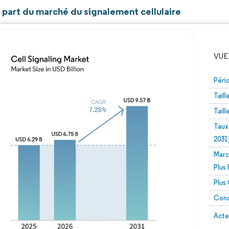
t part du marché du signalement cellulaire
VUE
Péri
Tail
Tail
Taux
2031
Marc
Image © Mordor Intelligence. La réutilisation nécessite un
Plus
Plus
Conc
Image 
Acte