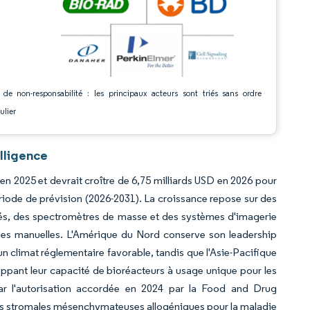
 de non-responsabilité : les principaux acteurs sont triés sans ordre
ulier
lligence
 en 2025 et devrait croître de 6,75 milliards USD en 2026 pour
ériode de prévision (2026-2031). La croissance repose sur des
és, des spectromètres de masse et des systèmes d'imagerie
apes manuelles. L'Amérique du Nord conserve son leadership
un climat réglementaire favorable, tandis que l'Asie-Pacifique
loppant leur capacité de bioréacteurs à usage unique pour les
é par l'autorisation accordée en 2024 par la Food and Drug
ules stromales mésenchymateuses allogéniques pour la maladie