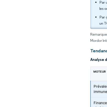
Par 
les 
Par 
un T
Remarque :
Mordor Int
Tendanc
Analyse 
MOTEUR
Prévale
immune
Finance