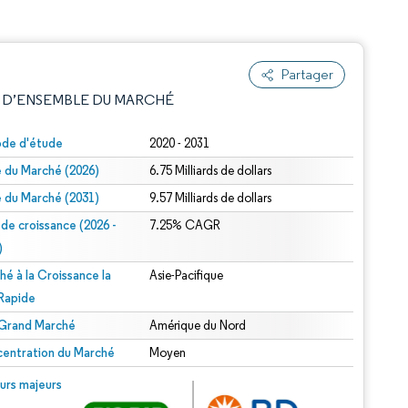
Partager
 D’ENSEMBLE DU MARCHÉ
ode d'étude
2020 - 2031
le du Marché (2026)
6.75 Milliards de dollars
le du Marché (2031)
9.57 Milliards de dollars
 de croissance (2026 -
7.25% CAGR
)
hé à la Croissance la
Asie-Pacifique
e attribution sous CC BY 4.0.
 Rapide
 Grand Marché
Amérique du Nord
entration du Marché
Moyen
© Mordor Intelligence. La réutilisation nécessite une attribution sous CC BY 4.0.
urs majeurs