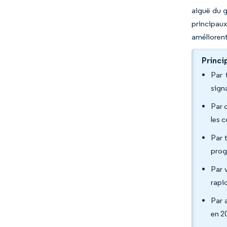
aiguë du g
principau
améliorent 
Princi
Par 
sign
Par 
les 
Par 
prog
Par 
rapid
Par 
en 2