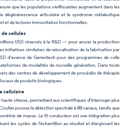
esure que les populations vieillissantes augmentent dans les
la dégénérescence articulaire et le syndrome métabolique
 et de lectures immunitaires fonctionnelles.
 de cellules
 millions USD réservés à la R&D — pour ancrer la production
initiatives similaires de relocalisation de la fabrication par
s USD d'avance de Genentech pour des programmes de colle
s plateformes de modalités de nouvelle génération. Dans toute
x vers des centres de développement de procédés de thérapie
s locaux de produits biologiques.
 cellulaire
haute vitesse, permettant aux scientifiques d'interroger plus
Coulter pousse la détection spectrale à 88 canaux, tandis que
rométrie de masse. Le fil conducteur est une intégration plus
ant les cycles de l'échantillon au résultat et élargissant les