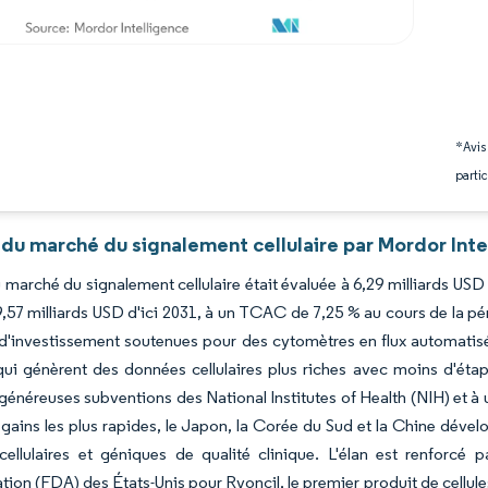
*Avis
partic
 du marché du signalement cellulaire par Mordor Inte
du marché du signalement cellulaire était évaluée à 6,29 milliards USD
9,57 milliards USD d'ici 2031, à un TCAC de 7,25 % au cours de la p
d'investissement soutenues pour des cytomètres en flux automatis
qui génèrent des données cellulaires plus riches avec moins d'ét
généreuses subventions des National Institutes of Health (NIH) et à 
s gains les plus rapides, le Japon, la Corée du Sud et la Chine déve
 cellulaires et géniques de qualité clinique. L'élan est renforc
tion (FDA) des États-Unis pour Ryoncil, le premier produit de cell