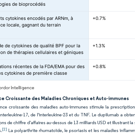
ogies de bioprocédés
ts cytokines encodés par ARNm, à
+0.7%
ce locale, gagnant du terrain
 de cytokines de qualité BPF pour la
+1.3%
ion de thérapies cellulaires et géniques
tions récentes de la FDA/EMA pour des
+0.8%
es cytokines de première classe
rdor Intelligence
ce Croissante des Maladies Chroniques et Auto-immunes
nce croissante des maladies auto-immunes stimule la prescription
'interleukine-17, de l'interleukine-23 et du TNF. Le dupilumab a obte
ons de chiffre d'affaires au-dessus de 13 milliards USD et illustrant 
[2]
s.
La polyarthrite rhumatoïde, le psoriasis et les maladies inflamm