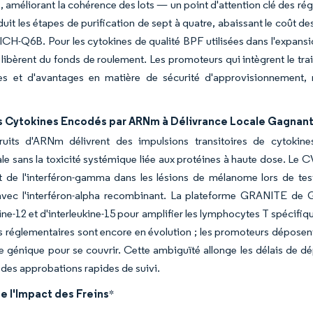
, améliorant la cohérence des lots — un point d'attention clé des ré
éduit les étapes de purification de sept à quatre, abaissant le coût
 ICH-Q6B. Pour les cytokines de qualité BPF utilisées dans l'expansion
t libèrent du fonds de roulement. Les promoteurs qui intègrent le tr
s et d'avantages en matière de sécurité d'approvisionnement, re
s Cytokines Encodés par ARNm à Délivrance Locale Gagnant
ruits d'ARNm délivrent des impulsions transitoires de cytokines
le sans la toxicité systémique liée aux protéines à haute dose. Le 
t de l'interféron-gamma dans les lésions de mélanome lors de tes
avec l'interféron-alpha recombinant. La plateforme GRANITE de 
kine-12 et d'interleukine-15 pour amplifier les lymphocytes T spéci
es réglementaires sont encore en évolution ; les promoteurs dépose
e génique pour se couvrir. Cette ambiguïté allonge les délais de dé
des approbations rapides de suivi.
e l'Impact des Freins
*