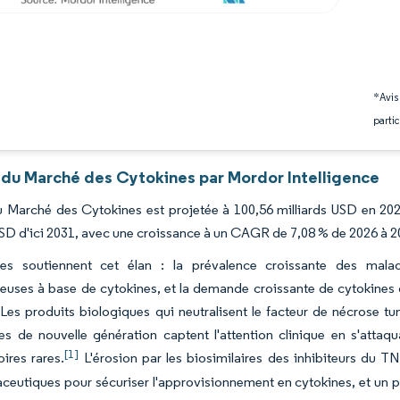
*Avis
partic
 du Marché des Cytokines par Mordor Intelligence
du Marché des Cytokines est projetée à 100,56 milliards USD en 202
USD d'ici 2031, avec une croissance à un CAGR de 7,08 % de 2026 à 2
ces soutiennent cet élan : la prévalence croissante des mala
euses à base de cytokines, et la demande croissante de cytokines de
Les produits biologiques qui neutralisent le facteur de nécrose tu
nes de nouvelle génération captent l'attention clinique en s'atta
[1]
ires rares.
L'érosion par les biosimilaires des inhibiteurs du TN
eutiques pour sécuriser l'approvisionnement en cytokines, et un p