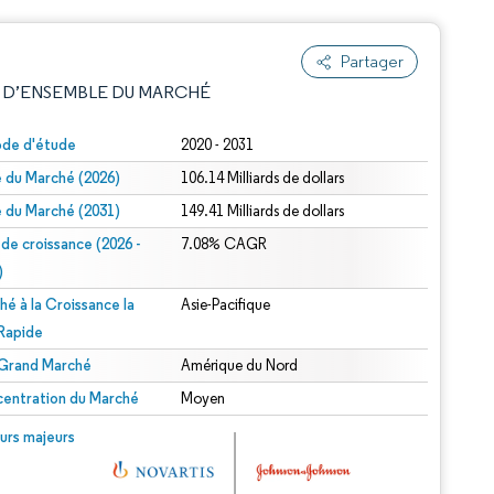
Partager
 D’ENSEMBLE DU MARCHÉ
ode d'étude
2020 - 2031
le du Marché (2026)
106.14 Milliards de dollars
le du Marché (2031)
149.41 Milliards de dollars
 de croissance (2026 -
7.08% CAGR
)
hé à la Croissance la
Asie-Pacifique
e attribution sous CC BY 4.0.
 Rapide
 Grand Marché
Amérique du Nord
entration du Marché
Moyen
© Mordor Intelligence. La réutilisation nécessite une attribution sous CC BY 4.0.
urs majeurs