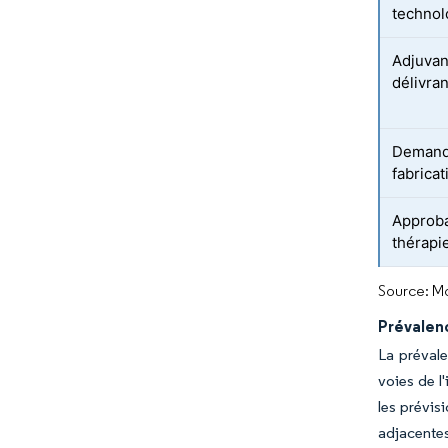
technol
Adjuvan
délivran
Demande
fabricat
Approba
thérapi
Source: Mo
Prévalen
La prévale
voies de l
les prévisi
adjacente