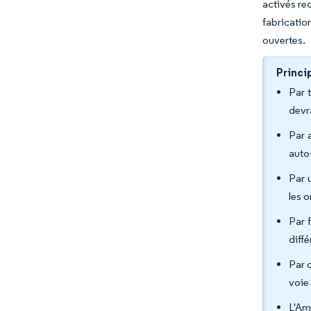
activés re
fabricatio
ouvertes.
Princi
Par 
devr
Par 
auto
Par 
les 
Par 
diff
Par 
voie
L'Am