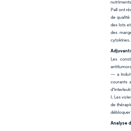
nutriments
Pall ont r
de qualité
des lots e
des marge
cytokines.
Adjuvant
Les const
antitumora
— a indui
courants 
d'interleu
I. Les voi
de thérapi
débloquer 
Analyse d