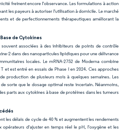
nicité freinent encore l'observance. Les formulations à action
nt les payeurs à autoriser l'utilisation à domicile. Le marché
ients et de perfectionnements thérapeutiques améliorant la
 Base de Cytokines
 souvent associées à des inhibiteurs de points de contrôle
ine-2 dans des nanoparticules lipidiques pour une délivrance
ules immunitaires locales. Le mRNA-2752 de Moderna combine
s T et est entré en essais de Phase I en 2024. Ces approches
s de production de plusieurs mois à quelques semaines. Les
 de sorte que le dosage optimal reste incertain. Néanmoins,
e des parts aux cytokines à base de protéines dans les tumeurs
océdés
ent les délais de cycle de 40 % et augmentent les rendements
opérateurs d'ajuster en temps réel le pH, l'oxygène et les