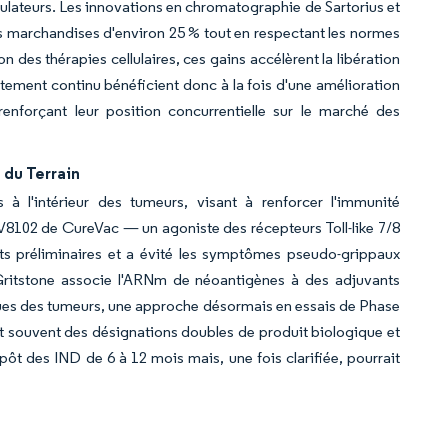
gulateurs. Les innovations en chromatographie de Sartorius et
 des marchandises d'environ 25 % tout en respectant les normes
 des thérapies cellulaires, ces gains accélèrent la libération
aitement continu bénéficient donc à la fois d'une amélioration
nforçant leur position concurrentielle sur le marché des
 du Terrain
 à l'intérieur des tumeurs, visant à renforcer l'immunité
CV8102 de CureVac — un agoniste des récepteurs Toll-like 7/8
ts préliminaires et a évité les symptômes pseudo-grippaux
Gritstone associe l'ARNm de néoantigènes à des adjuvants
fiques des tumeurs, une approche désormais en essais de Phase
nt souvent des désignations doubles de produit biologique et
pôt des IND de 6 à 12 mois mais, une fois clarifiée, pourrait