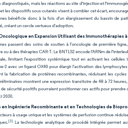
 diagnostiqués, mais les réactions au site d'injection et l'immunogé
et les dispositifs sous-cutanés visent à combler cet écart, encouragea
nes bénéficie donc à la fois d'un élargissement du bassin de pat
 créant un cercle vertueux d'adoption.
 Oncologique en Expansion Utilisant des Immunothérapies à
nes passent des soins de soutien à l'oncologie de première ligne,
e ou à des thérapies CAR-T. Le BNT152 encode l'ARNm de l'interleuk
rale, limitant l'exposition systémique tout en activant les cell
kine-2 avec un ligand OX40 pour élargir l'activation des lymphocyte
t la fabrication de protéines recombinantes, réduisant les cycle
éliminaires montrent une expression transitoire de 48 à 72 heures,
s de sécurité positifs pourraient positionner ces actifs pour prendr
ci 2030.
 en Ingénierie Recombinante et en Technologies de Biopr
cteurs à usage unique et les systèmes de perfusion continue réduis
[3]
ques.
La technologie analytique de procédé intégrée permet aux 