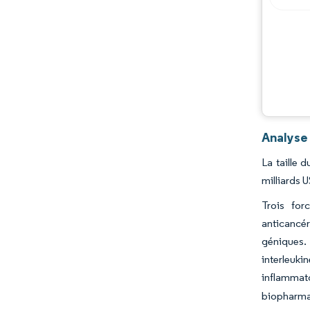
Opportunités et perspectives
Évolutions de l'industrie
Analyse
La taille 
milliards 
Trois for
anticancér
géniques. 
interleuki
inflammato
biopharmac