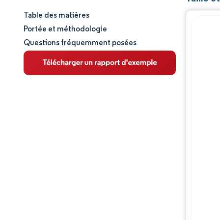
Table des matières
Taille et part de marché
Portée et méthodologie
Questions fréquemment posées
Analyse du marché
Tendances et perspectives
Analyse des segments
Analyse géographique
Paysage réglementaire
Analyse de la chaîne de valeur
Paysage concurrentiel
Acteurs majeurs