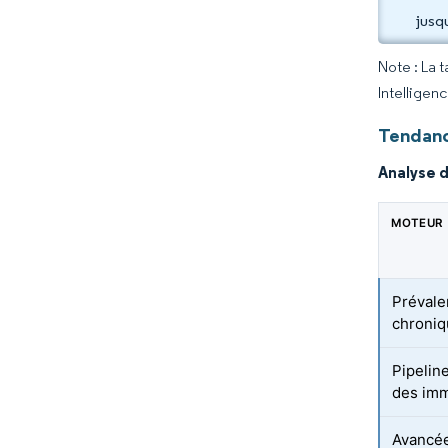
jusq
Note : La 
Intelligen
Tendanc
Analyse 
MOTEUR
Prévale
chroniq
Pipelin
des imm
Avancée