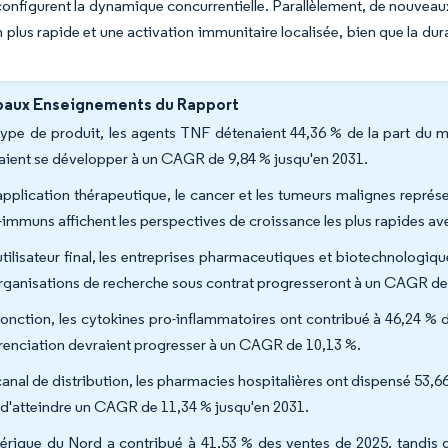
configurent la dynamique concurrentielle. Parallèlement, de nouve
n plus rapide et une activation immunitaire localisée, bien que la dura
paux Enseignements du Rapport
type de produit, les agents TNF détenaient 44,36 % de la part du m
aient se développer à un CAGR de 9,84 % jusqu'en 2031.
application thérapeutique, le cancer et les tumeurs malignes représen
-immuns affichent les perspectives de croissance les plus rapides 
utilisateur final, les entreprises pharmaceutiques et biotechnologi
organisations de recherche sous contrat progresseront à un CAGR de
fonction, les cytokines pro-inflammatoires ont contribué à 46,24 % d
érenciation devraient progresser à un CAGR de 10,13 %.
canal de distribution, les pharmacies hospitalières ont dispensé 53,6
 d'atteindre un CAGR de 11,34 % jusqu'en 2031.
érique du Nord a contribué à 41,53 % des ventes de 2025, tandis q