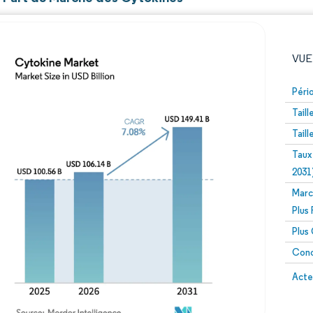
VUE
Péri
Tail
Tail
Taux
2031
Marc
Image © Mordor Intelligence. La réutilisation nécessite un
Plus
Plus
Conc
Image 
Acte