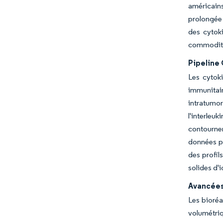
américains
prolongée 
des cytoki
commodité,
Pipeline
Les cytoki
immunitair
intratumo
l'interleu
contournen
données pr
des profil
solides d'i
Avancées
Les bioréa
volumétri