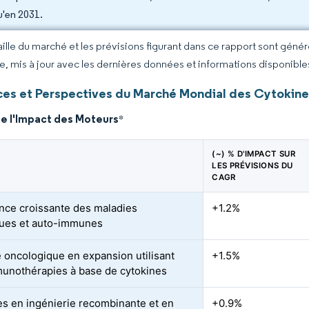
u'en 2031.
taille du marché et les prévisions figurant dans ce rapport sont géné
ce, mis à jour avec les dernières données et informations disponible
es et Perspectives du Marché Mondial des Cytokine
de l'Impact des Moteurs
*
(~) % D'IMPACT SUR
LES PRÉVISIONS DU
CAGR
nce croissante des maladies
+1.2%
ues et auto-immunes
e oncologique en expansion utilisant
+1.5%
unothérapies à base de cytokines
s en ingénierie recombinante et en
+0.9%