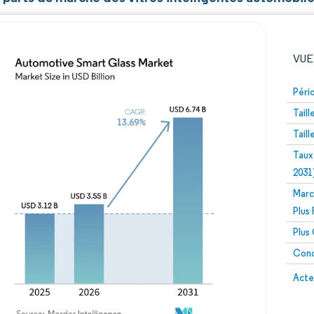
VUE
Péri
Tail
Tail
Taux
2031
Marc
Image © Mordor Intelligence. La réutilisation nécessite un
Plus
Plus
Conc
Image 
Acte