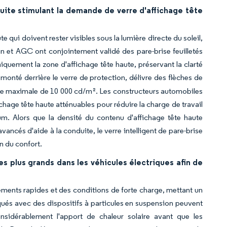
uite stimulant la demande de verre d'affichage tête
 qui doivent rester visibles sous la lumière directe du soleil,
bain et AGC ont conjointement validé des pare-brise feuilletés
quement la zone d'affichage tête haute, préservant la clarté
onté derrière le verre de protection, délivre des flèches de
ieure maximale de 10 000 cd/m². Les constructeurs automobiles
hage tête haute atténuables pour réduire la charge de travail
m. Alors que la densité du contenu d'affichage tête haute
ancés d'aide à la conduite, le verre intelligent de pare-brise
n du confort.
 plus grands dans les véhicules électriques afin de
ements rapides et des conditions de forte charge, mettant un
qués avec des dispositifs à particules en suspension peuvent
sidérablement l'apport de chaleur solaire avant que les