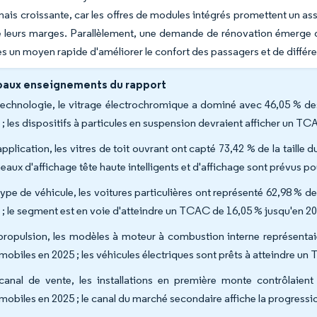
is croissante, car les offres de modules intégrés promettent un asse
 leurs marges. Parallèlement, une demande de rénovation émerge de 
tes un moyen rapide d'améliorer le confort des passagers et de différe
paux enseignements du rapport
technologie, le vitrage électrochromique a dominé avec 46,05 % des
 ; les dispositifs à particules en suspension devraient afficher un T
pplication, les vitres de toit ouvrant ont capté 73,42 % de la taille 
eaux d'affichage tête haute intelligents et d'affichage sont prévus 
type de véhicule, les voitures particulières ont représenté 62,98 % de
 ; le segment est en voie d'atteindre un TCAC de 16,05 % jusqu'en 2
propulsion, les modèles à moteur à combustion interne représentaien
mobiles en 2025 ; les véhicules électriques sont prêts à atteindre u
canal de vente, les installations en première monte contrôlaient 
mobiles en 2025 ; le canal du marché secondaire affiche la progressi