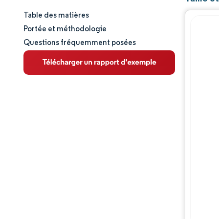
Table des matières
Taille et part de marché
Portée et méthodologie
Questions fréquemment posées
Analyse du marché
Tendances et perspectives
Analyse des segments
Analyse géographique
Paysage réglementaire
Analyse de la chaîne de valeur
Paysage concurrentiel
Acteurs majeurs