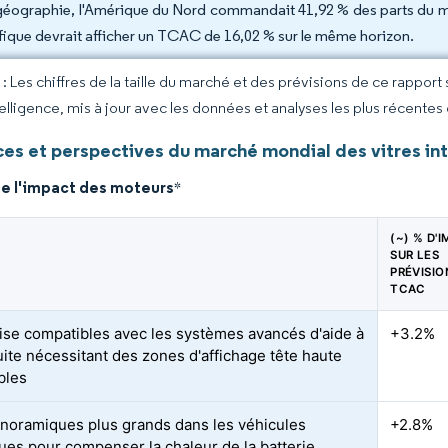
géographie, l'Amérique du Nord commandait 41,92 % des parts du marc
fique devrait afficher un TCAC de 16,02 % sur le même horizon.
 Les chiffres de la taille du marché et des prévisions de ce rapport
elligence, mis à jour avec les données et analyses les plus récentes
es et perspectives du marché mondial des vitres in
de l'impact des moteurs
*
(~) % D'
SUR LES
PRÉVISIO
TCAC
ise compatibles avec les systèmes avancés d'aide à
+3.2%
uite nécessitant des zones d'affichage tête haute
bles
anoramiques plus grands dans les véhicules
+2.8%
ques pour compenser la chaleur de la batterie