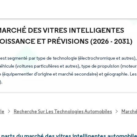
 MARCHÉ DES VITRES INTELLIGENTES
SSANCE ET PRÉVISIONS (2026 - 2031)
s est segmenté par type de technologie (électrochromique et autres),
véhicule (voitures particulières et autres), type de propulsion (moteur
te (équipementier d'origine et marché secondaire) et géographie. Les
).
le
Recherche Sur Les Technologies Automobiles
Marché 
t parts du marché des vitres intelligentes automobil