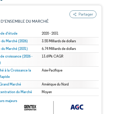
Partager
 D’ENSEMBLE DU MARCHÉ
ode d'étude
2020 - 2031
le du Marché (2026)
3.55 Milliards de dollars
le du Marché (2031)
6.74 Milliards de dollars
 de croissance (2026 -
13.69% CAGR
)
hé à la Croissance la
Asie-Pacifique
e attribution sous CC BY 4.0.
 Rapide
 Grand Marché
Amérique du Nord
entration du Marché
Moyen
© Mordor Intelligence. La réutilisation nécessite une attribution sous CC BY 4.0.
urs majeurs