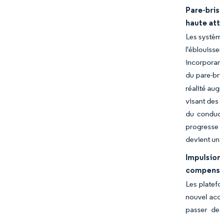
Pare-bri
haute at
Les systèm
l'éblouiss
incorporan
du pare-br
réalité au
visant des
du conduc
progresse 
devient un
Impulsio
compense
Les platef
nouvel acc
passer de