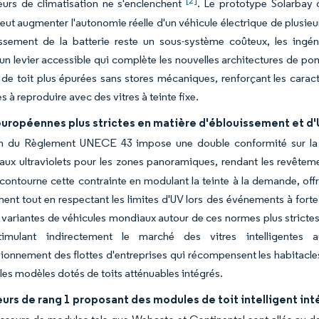
[2]
urs de climatisation ne s'enclenchent
. Le prototype Solarbay
peut augmenter l'autonomie réelle d'un véhicule électrique de plusie
dissement de la batterie reste un sous-système coûteux, les ingé
t un levier accessible qui complète les nouvelles architectures de p
 de toit plus épurées sans stores mécaniques, renforçant les caracté
 à reproduire avec des vitres à teinte fixe.
uropéennes plus strictes en matière d'éblouissement et d'U
on du Règlement UNECE 43 impose une double conformité sur la tr
ux ultraviolets pour les zones panoramiques, rendant les revêteme
t contourne cette contrainte en modulant la teinte à la demande, off
ent tout en respectant les limites d'UV lors des événements à forte
variantes de véhicules mondiaux autour de ces normes plus strictes 
timulant indirectement le marché des vitres intelligentes 
ionnement des flottes d'entreprises qui récompensent les habitacles 
r les modèles dotés de toits atténuables intégrés.
urs de rang 1 proposant des modules de toit intelligent in