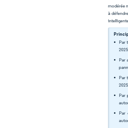
modérée ma
à défendre
intelligen
Princi
Par 
2025
Par a
pann
Par 
2025
Par 
auto
Par 
auto