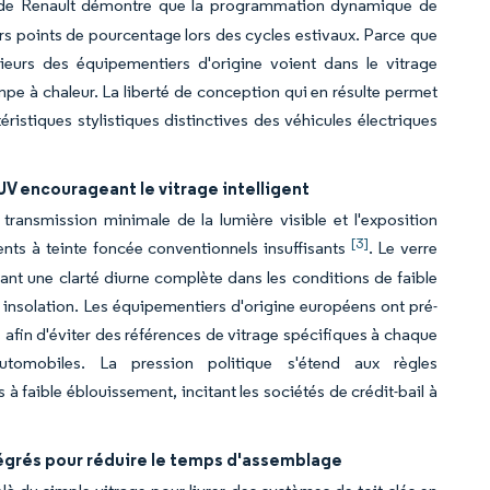
 de Renault démontre que la programmation dynamique de
urs points de pourcentage lors des cycles estivaux. Parce que
nieurs des équipementiers d'origine voient dans le vitrage
ompe à chaleur. La liberté de conception qui en résulte permet
ristiques stylistiques distinctives des véhicules électriques
V encourageant le vitrage intelligent
ansmission minimale de la lumière visible et l'exposition
[3]
nts à teinte foncée conventionnels insuffisants
. Le verre
rant une clarté diurne complète dans les conditions de faible
 insolation. Les équipementiers d'origine européens ont pré-
afin d'éviter des références de vitrage spécifiques à chaque
automobiles. La pression politique s'étend aux règles
à faible éblouissement, incitant les sociétés de crédit-bail à
tégrés pour réduire le temps d'assemblage