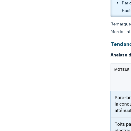
Par 
Paci
Remarque :
Mordor Int
Tendanc
Analyse 
MOTEUR
Pare-br
la cond
atténua
Toits p
électri