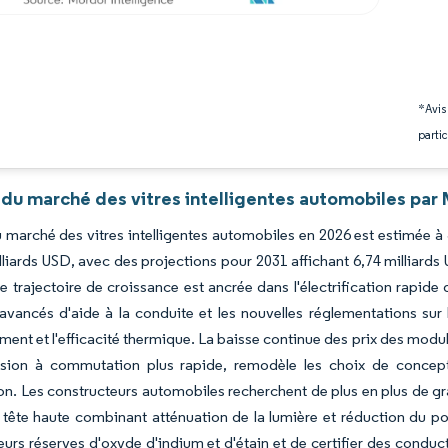
*Avis
partic
 du marché des vitres intelligentes automobiles par 
du marché des vitres intelligentes automobiles en 2026 est estimée à
lliards USD, avec des projections pour 2031 affichant 6,74 milliard
e trajectoire de croissance est ancrée dans l'électrification rapid
vancés d'aide à la conduite et les nouvelles réglementations sur l
ement et l'efficacité thermique. La baisse continue des prix des modu
sion à commutation plus rapide, remodèle les choix de concepti
on. Les constructeurs automobiles recherchent de plus en plus de g
e tête haute combinant atténuation de la lumière et réduction du 
leurs réserves d'oxyde d'indium et d'étain et de certifier des conducte