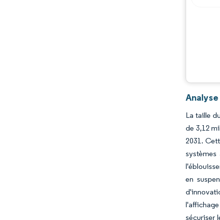
Opportunités et perspectives
Évolutions de l'industrie
Analyse
La taille 
de 3,12 mi
2031. Cett
systèmes a
l'éblouiss
en suspen
d'innovati
l'affichag
sécuriser 