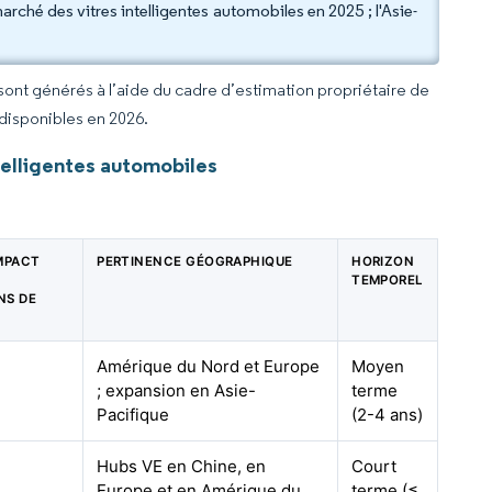
hé des vitres intelligentes automobiles en 2025 ; l'Asie-
 sont générés à l’aide du cadre d’estimation propriétaire de
 disponibles en 2026.
telligentes automobiles
IMPACT
PERTINENCE GÉOGRAPHIQUE
HORIZON
TEMPOREL
NS DE
Amérique du Nord et Europe
Moyen
; expansion en Asie-
terme
Pacifique
(2-4 ans)
Hubs VE en Chine, en
Court
Europe et en Amérique du
terme (≤