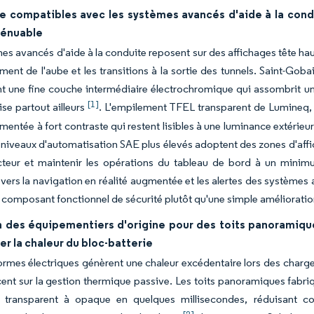
se compatibles avec les systèmes avancés d'aide à la cond
ténuable
es avancés d'aide à la conduite reposent sur des affichages tête haute
ement de l'aube et les transitions à la sortie des tunnels. Saint-Go
t une fine couche intermédiaire électrochromique qui assombrit uni
[1]
ise partout ailleurs
. L'empilement TFEL transparent de Lumineq, m
gmentée à fort contraste qui restent lisibles à une luminance extér
 niveaux d'automatisation SAE plus élevés adoptent des zones d'affic
teur et maintenir les opérations du tableau de bord à un minimu
vers la navigation en réalité augmentée et les alertes des systèmes av
 composant fonctionnel de sécurité plutôt qu'une simple amélioratio
n des équipementiers d'origine pour des toits panoramiques
r la chaleur du bloc-batterie
ormes électriques génèrent une chaleur excédentaire lors des charg
ent sur la gestion thermique passive. Les toits panoramiques fabri
 transparent à opaque en quelques millisecondes, réduisant con