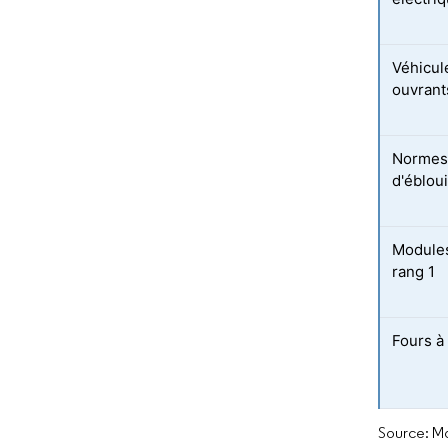
Véhicul
ouvrant
Normes 
d'éblou
Modules 
rang 1
Fours à
Source: Mo