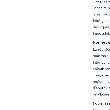
compresse
l'opacité 
le refroi
intelligen
des lignes
impossibles
Normes e
La révisi
maximale a
intelligen
éblouissem
conçu des 
région, s
d'approvis
privilégie
Fournisse